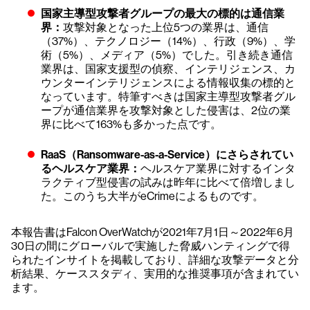
国家主導型攻撃者グループの最大の標的は通信業
界：
攻撃対象となった上位5つの業界は、通信
（37%）、テクノロジー（14%）、行政（9%）、学
術（5%）、メディア（5%）でした。引き続き通信
業界は、国家支援型の偵察、インテリジェンス、カ
ウンターインテリジェンスによる情報収集の標的と
なっています。特筆すべきは国家主導型攻撃者グル
ープが通信業界を攻撃対象とした侵害は、2位の業
界に比べて163%も多かった点です。
RaaS（Ransomware-as-a-Service）にさらされてい
るヘルスケア業界：
ヘルスケア業界に対するインタ
ラクティブ型侵害の試みは昨年に比べて倍増しまし
た。このうち大半がeCrimeによるものです。
本報告書はFalcon OverWatchが2021年7月1日～2022年6月
30日の間にグローバルで実施した脅威ハンティングで得
られたインサイトを掲載しており、詳細な攻撃データと分
析結果、ケーススタディ、実用的な推奨事項が含まれてい
ます。