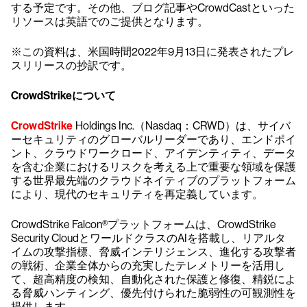
する予定です。その他、ブログ記事やCrowdCastといった
リソースは英語でのご提供となります。
※この資料は、米国時間2022年9月13日に発表されたプレ
スリリースの抄訳です。
CrowdStrikeについて
CrowdStrike
Holdings Inc.（Nasdaq：CRWD）は、サイバ
ーセキュリティのグローバルリーダーであり、エンドポイ
ント、クラウドワークロード、アイデンティティ、データ
を含む企業におけるリスクを考える上で重要な領域を保護
する世界最先端のクラウドネイティブのプラットフォーム
により、現代のセキュリティを再定義しています。
CrowdStrike Falcon®プラットフォームは、CrowdStrike
Security CloudとワールドクラスのAIを搭載し、リアルタ
イムの攻撃指標、脅威インテリジェンス、進化する攻撃者
の戦術、企業全体からの充実したテレメトリーを活用し
て、超高精度の検知、自動化された保護と修復、精鋭によ
る脅威ハンティング、優先付けられた脆弱性の可観測性を
提供します。