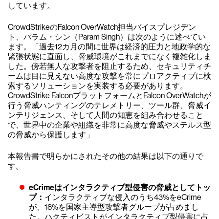
しています。
CrowdStrikeのFalcon OverWatch担当バイスプレジデン
ト、パラム・シン（Param Singh）は次のように述べてい
ます。「過去12カ月の間に世界は経済的圧力と地政学的な
緊張状態に直面し、脅威環境がこれまでになく複雑化しま
した。傍若無人な攻撃者を阻止するため、セキュリティチ
ームは目に見えない高度な攻撃を常にプロアクティブに検
索するソリューションを実装する必要があります。
CrowdStrike FalconプラットフォームとFalcon OverWatchが
行う脅威ハンティングのテレメトリー、ツール群、脅威イ
ンテリジェンス、そして人間の知恵を組み合わせること
で、世界中の企業や組織を非常に高度な脅威やステルス型
の脅威から保護します」
本報告書で明らかにされたその他の結果は以下の通りで
す。
eCrimeはインタラクティブ型侵害の脅威としてトッ
プ：
インタラクティブな侵入のうち43%をeCrime
が、18%を国家主導型攻撃者グループが占めまし
た。ハクティビストがインタラクティブ型侵害に占