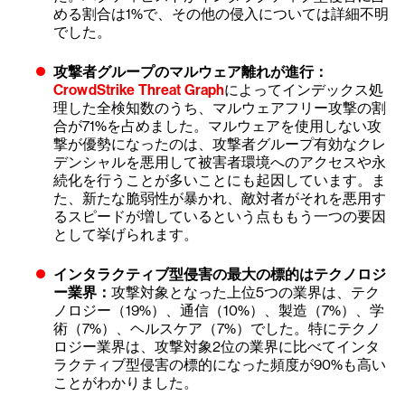
める割合は1%で、その他の侵入については詳細不明
でした。
攻撃者グループのマルウェア離れが進行：
CrowdStrike Threat Graph
によってインデックス処
理した全検知数のうち、マルウェアフリー攻撃の割
合が71%を占めました。マルウェアを使用しない攻
撃が優勢になったのは、攻撃者グループ有効なクレ
デンシャルを悪用して被害者環境へのアクセスや永
続化を行うことが多いことにも起因しています。ま
た、新たな脆弱性が暴かれ、敵対者がそれを悪用す
るスピードが増しているという点ももう一つの要因
として挙げられます。
インタラクティブ型侵害の最大の標的はテクノロジ
ー業界：
攻撃対象となった上位5つの業界は、テク
ノロジー（19%）、通信（10%）、製造（7%）、学
術（7%）、ヘルスケア（7%）でした。特にテクノ
ロジー業界は、攻撃対象2位の業界に比べてインタ
ラクティブ型侵害の標的になった頻度が90%も高い
ことがわかりました。