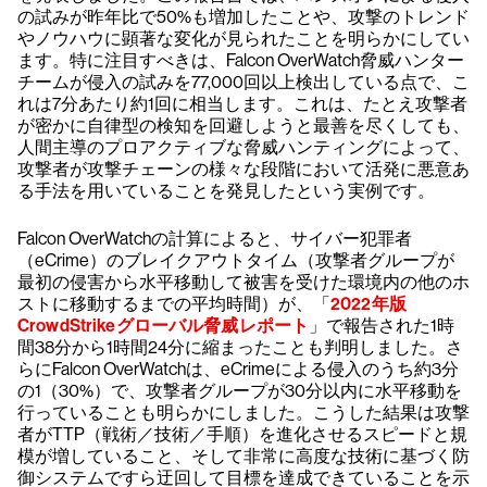
の試みが昨年比で50%も増加したことや、攻撃のトレンド
やノウハウに顕著な変化が見られたことを明らかにしてい
ます。特に注目すべきは、Falcon OverWatch脅威ハンター
チームが侵入の試みを77,000回以上検出している点で、こ
れは7分あたり約1回に相当します。これは、たとえ攻撃者
が密かに自律型の検知を回避しようと最善を尽くしても、
人間主導のプロアクティブな脅威ハンティングによって、
攻撃者が攻撃チェーンの様々な段階において活発に悪意あ
る手法を用いていることを発見したという実例です。
Falcon OverWatchの計算によると、サイバー犯罪者
（eCrime）のブレイクアウトタイム（攻撃者グループが
最初の侵害から水平移動して被害を受けた環境内の他のホ
ストに移動するまでの平均時間）が、「
2022年版
CrowdStrikeグローバル脅威レポート
」で報告された1時
間38分から1時間24分に縮まったことも判明しました。さ
らにFalcon OverWatchは、eCrimeによる侵入のうち約3分
の1（30%）で、攻撃者グループが30分以内に水平移動を
行っていることも明らかにしました。こうした結果は攻撃
者がTTP（戦術／技術／手順）を進化させるスピードと規
模が増していること、そして非常に高度な技術に基づく防
御システムですら迂回して目標を達成できていることを示