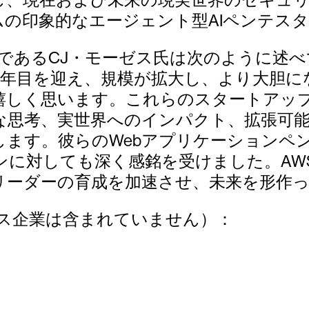
ityチームの印象的なエージェント型AIペン
任者であるCJ・モーゼス氏は次のように述
Acceleratorが2年目を迎え、規模が拡大し
嬉しく思います。これらのスタートアッ
、実世界へのインパクト、拡張可能なソリュー
します。彼らのWebアプリケーションペ
ンに対しても深く感銘を受けました。AW
バーリーダーの育成を加速させ、未来を形
ルス企業は含まれていません）：