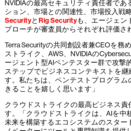
NVIDIAの最高セキュリティ責任者である
ション、市場との関連性、市場投入戦
Security
と
Rig Security
も、エージェン
プローチが審査員からそれぞれ評価さ
Terra Securityの共同創設者兼C
ストライク、AWS、NVIDIAのCybersecu
ージェント型AIペンテスター群で攻
ステップでビジネスコンテキストを継
す。私たちは、ペンテストプログラム
きることを嬉しく思います」
クラウドストライクの最高ビジネス責任者を
す。「クラウドストライクは、AIを
未来を構築するエコシステムのスタート
ノベーターにツールと専門知識を提供