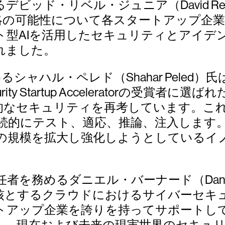
デビッド・リベル・ジュニア（David Re
略の可能性について各スタートアップ企業
ト型AIを活用したセキュリティとアイデ
れました。
EOを務めるシャハル・ペレド（Shahar Pe
rity Startup Acceleratorの受
撃的なセキュリティを再考しています。こ
続的にテスト、適応、推論、注入します
の規模を拡大し強化しようとしているイ
務めるダニエル・バーナード（Daniel 
中核とするクラウドにおけるサイバーセキ
アップ企業を誇りを持ってサポートしていま
し、現在および未来の現実世界のセキュ