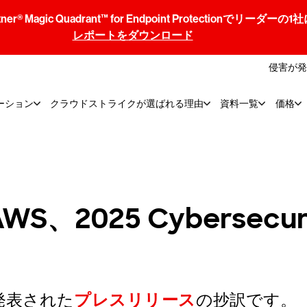
® Magic Quadrant™ for Endpoint Protectionでリ
レポートをダウンロード
侵害が発
ーション
クラウドストライクが選ばれる理由
資料一覧
価格
025 Cybersecurit
発表された
プレスリリース
の抄訳です。