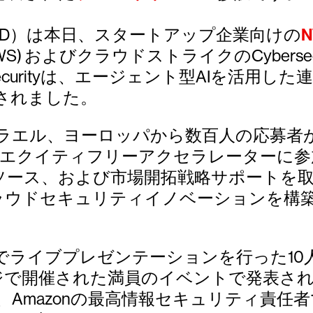
RWD）は本日、スタートアップ企業向けの
N
) およびクラウドストライクのCybersecurity
 Securityは、エージェント型AIを活用
されました。
スラエル、ヨーロッパから数百人の応募者
のエクイティフリーアクセラレーターに参
ソース、および市場開拓戦略サポートを
クラウドセキュリティイノベーションを構
ference 2025でライブプレゼンテーション
ウンジで開催された満員のイベントで発表さ
tz)、Amazonの最高情報セキュリティ責任