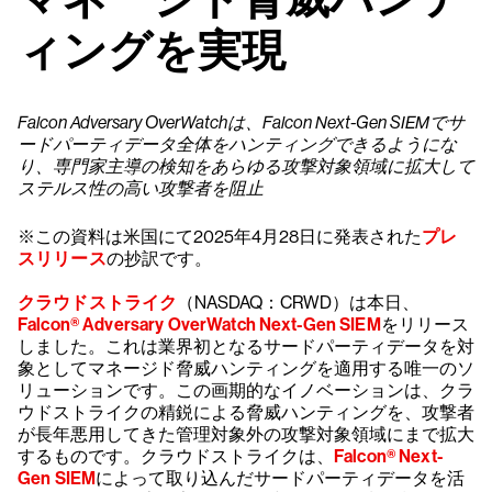
ィングを実現
Falcon Adversary OverWatchは、Falcon Next-Gen SIEMでサ
ードパーティデータ全体をハンティングできるようにな
り、専門家主導の検知をあらゆる攻撃対象領域に拡大して
ステルス性の高い攻撃者を阻止
※この資料は米国にて2025年4月28日に発表された
プレ
スリリース
の抄訳です。
クラウドストライク
（NASDAQ：CRWD）は本日、
Falcon® Adversary OverWatch Next-Gen SIEM
をリリース
しました。これは業界初となるサードパーティデータを対
象としてマネージド脅威ハンティングを適用する唯一のソ
リューションです。この画期的なイノベーションは、クラ
ウドストライクの精鋭による脅威ハンティングを、攻撃者
が長年悪用してきた管理対象外の攻撃対象領域にまで拡大
するものです。クラウドストライクは、
Falcon® Next-
Gen SIEM
によって取り込んだサードパーティデータを活