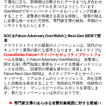
て優位に立ち、防御側は分断されたデータをつなぎ合わせ
てノイズの中からシグナルを見つけようとしています。
OverWatchでサードパーティデータもハンティング対象と
することで、攻撃者が依拠する盲点を排除し、侵害の阻止
に必要な統一された可視性、専門家主導の検知、早期のイ
ンサイトをもたらします」
SOCをFalcon Adversary OverWatchとNext-Gen SIEMで変
革
クラウドストライクの最新のイノベーションは、現代のセ
キュリティ運用の新たな基準となります。AIネイティブな
CrowdStrike Falcon® サイバーセキュリティプラットフォ
ーム
を搭載したFalcon Adversary OverWatchは、攻撃者に
関する深い専門知識と業界をリードする脅威インテリジェ
ンスを活用し、回避型の脅威を速やかに発見します。
Falcon Next-Gen SIEMは、ネイティブデータとサードパー
ティデータ、リアルタイムのインテリジェンス、AIを活用
した自動化を統合することで、包括的な可視性、信頼性の
高いアラート、マシンスピードのレスポンスを実現しま
す。新たなイノベーションは次のとおりです。
専門家主導のあらゆる攻撃対象範囲に対する脅威ハ