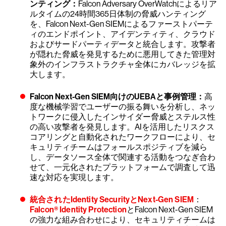
ンティング：
Falcon Adversary OverWatchによるリア
ルタイムの24時間365日体制の脅威ハンティング
を、Falcon Next-Gen SIEMによるファーストパーテ
ィのエンドポイント、アイデンティティ、クラウド
およびサードパーティデータと統合します。攻撃者
が隠れた脅威を発見するために悪用してきた管理対
象外のインフラストラクチャ全体にカバレッジを拡
大します。
Falcon Next-Gen SIEM向けのUEBAと事例管理：
高
度な機械学習でユーザーの振る舞いを分析し、ネッ
トワークに侵入したインサイダー脅威とステルス性
の高い攻撃者を発見します。AIを活用したリスクス
コアリングと自動化されたワークフローにより、セ
キュリティチームはフォールスポジティブを減ら
し、データソース全体で関連する活動をつなぎ合わ
せて、一元化されたプラットフォームで調査して迅
速な対応を実現します。
統合されたIdentity SecurityとNext-Gen SIEM
：
Falcon® Identity Protection
とFalcon Next-Gen SIEM
の強力な組み合わせにより、セキュリティチームは