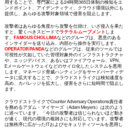
用することで、専門家による24時間365日体制の検知をエ
ンドポイント、アイデンティティ、クラウド環境以外にも
提供し、あらゆる攻撃対象領域で侵害を阻止します。
攻撃者はあらゆる角度から攻撃を仕掛け、いざ侵入を果た
すと、驚くべきスピードで
ラテラルムーブメント
しま
す。
FAMOUS CHOLLIMA
などのグループは、悪意のある
インサイダーを送り込み、内部から操作を実行します。
OPERATOR PANDA
などのグループは、従来のツールでは
可視性が欠如していた管理対象外のインフラストラクチャ
や、エッジデバイス、あるいはファイアウォール、VPN、
Eメールゲートウェイなどのサイロ化したシステムを悪用
します。マネージド脅威ハンティングをサードパーティデ
ータに拡大することで、クラウドストライクは検知速度を
高め、カバレッジを拡大し、侵害をさらに短時間で阻止し
ます。
クラウドストライクでCounter Adversary Operations責任者
を務めるアダム・マイヤーズ（Adam Meyers）は次のよう
に述べています。「今日の攻撃者は信じられないほど動き
が速く、現代の環境の複雑さにも対応しています。攻撃者
は無秩序に広がったITおよびセキュリティツールを悪用し