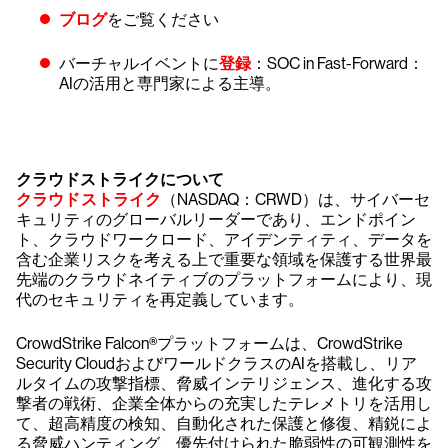
ブログ
をご覧ください
バーチャルイベントに
登録
：SOC in Fast-Forward：
AIの活用と専門家による主導。
クラウドストライクについて
クラウドストライク
（NASDAQ：CRWD）は、サイバーセ
キュリティのグローバルリーダーであり、エンドポイン
ト、クラウドワークロード、アイデンティティ、データを
含む企業リスクを考える上で重要な領域を保護する世界最
先端のクラウドネイティブのプラットフォームにより、現
代のセキュリティを再定義しています。
CrowdStrike Falcon®プラットフォームは、CrowdStrike
Security CloudおよびワールドクラスのAIを搭載し、リア
ルタイムの攻撃指標、脅威インテリジェンス、進化する攻
撃者の戦術、企業全体からの充実したテレメトリを活用し
て、超高精度の検知、自動化された保護と修復、精鋭によ
る脅威ハンティング、優先付けられた脆弱性の可観測性を