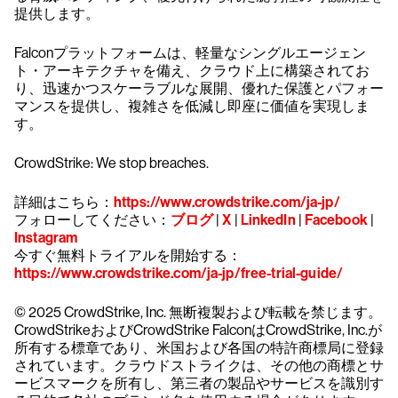
提供します。
Falconプラットフォームは、軽量なシングルエージェン
ト・アーキテクチャを備え、クラウド上に構築されてお
り、迅速かつスケーラブルな展開、優れた保護とパフォー
マンスを提供し、複雑さを低減し即座に価値を実現しま
す。
CrowdStrike: We stop breaches.
詳細はこちら：
https://www.crowdstrike.com/ja-jp/
フォローしてください：
ブログ
|
X
|
LinkedIn
|
Facebook
|
Instagram
今すぐ無料トライアルを開始する：
https://www.crowdstrike.com/ja-jp/free-trial-guide/
© 2025 CrowdStrike, Inc. 無断複製および転載を禁じます。
CrowdStrikeおよびCrowdStrike FalconはCrowdStrike, Inc.が
所有する標章であり、米国および各国の特許商標局に登録
されています。クラウドストライクは、その他の商標とサ
ービスマークを所有し、第三者の製品やサービスを識別す