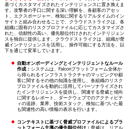
基づくカスタマイズされたインテリジェンスに置き換えま
す。攻撃者の手口に関する深い理解を、各顧客のアセッ
ト、エクスポージャー、検知に関するリアルタイムのイン
サイトと組み合わせることで、クラウドストライクは、各
組織に固有のリスクプロファイルに応じてカスタマイズさ
れた、信頼性の高い、優先順位付けされたインテリジェン
スを独自に提供します。クラウドストライクは、組織が脅
威インテリジェンスを活用し、操作可能にする方法を、以
下を通じて変革しています。
自動オンボーディングとインテリジェントなルール
作成：
システムは、Falconプラットフォーム全体か
ら得られるインフラストラクチャのマッピングや顧
客に関するその他の知識を使用し、各組織のリスク
プロファイルを動的に活用してパーソナライズされ
たインテリジェンスを提供し、関連する脅威と傾向
に関するレポート、ダークウェブでのアクティビテ
ィの追跡、業界、技術スタック、検知に基づいた最
も関連性の高い情報の表示を行います。
コンテキストに基づく脅威プロファイルによるプラ
ットフォーム主導の優先順位付け：
脅威は、リアル