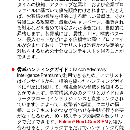
タイムの検知、アクティブな露出、および企業プロ
ファイルに基づいて優先順位付けされます。たとえ
ば、お客様の業界を標的にする新しい脅威は、その
背後にある攻撃者、最近のキャンペーン、推奨され
る対応などを含めて特定された場合には、自動的に
昇格します。各脅威には、属性、TTP、標的パター
ン、侵入セットなどによる信頼性の高いプロファイ
ルが含まれており、アナリストは迅速かつ決定的な
対応をするための十分なコンテキストを得ることが
できます。
脅威ハンティングガイド：
Falcon Adversary
Intelligence Premiumで利用できるため、アナリスト
はインサイトから、標的を絞ったハンティングガイ
ドに即座に移動して、環境全体の脅威を検知するこ
とができます。事前構築済みのクエリとガイド付き
ワークフロー（インテリジェンスと直接リンクされ
ています）によって、攻撃者の調査、クエリの構
築、コンテキストのつなぎ合わせを手動で行う必要
がなくなるため、10～15ステップの調査を数クリッ
クで完了できます。
Falcon® Next-Gen SIEM
と組み
合わせると、クリックするだけでハンティング可能