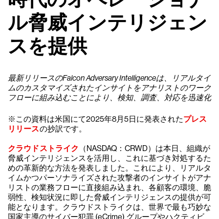
ル脅威インテリジェン
スを提供
最新リリースのFalcon Adversary Intelligenceは、リアルタイ
ムのカスタマイズされたインサイトをアナリストのワーク
フローに組み込むことにより、検知、調査、対応を迅速化
※この資料は米国にて2025年8月5日に発表された
プレス
リリース
の抄訳です。
クラウドストライク
（NASDAQ：CRWD）は本日、組織が
脅威インテリジェンスを活用し、これに基づき対処するた
めの革新的な方法を発表しました。これにより、リアルタ
イムかつパーソナライズされた攻撃者のインサイトがアナ
リストの業務フローに直接組み込まれ、各顧客の環境、脆
弱性、検知状況に即した脅威インテリジェンスの提供が可
能となります。クラウドストライクは、世界で最も巧妙な
国家主導のサイバー犯罪 (eCrime) グループやハクティビ