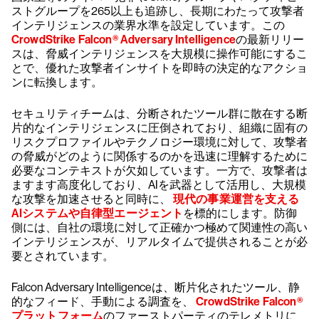
ストグループを265以上も追跡し、長期にわたって攻撃者
インテリジェンスの業界水準を設定しています。この
CrowdStrike Falcon® Adversary Intelligence
の最新リリー
スは、脅威インテリジェンスを大規模に操作可能にするこ
とで、優れた攻撃者インサイトを即時の決定的なアクショ
ンに転換します。
セキュリティチームは、分断されたツール群に散在する断
片的なインテリジェンスに圧倒されており、組織に固有の
リスクプロファイルやテクノロジー環境に対して、攻撃者
の脅威がどのように関係するのかを迅速に理解するために
必要なコンテキストが欠如しています。一方で、攻撃者は
ますます高度化しており、AIを武器として活用し、大規模
な攻撃を加速させると同時に、
現代の事業運営を支える
AIシステムや自律型エージェント
を標的にします。防御
側には、自社の環境に対して正確かつ極めて関連性の高い
インテリジェンスが、リアルタイムで提供されることが必
要とされています。
Falcon Adversary Intelligenceは、断片化されたツール、静
的なフィード、手動による調査を、
CrowdStrike Falcon®
プラットフォーム
のファーストパーティのテレメトリに