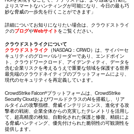
よりスマートなハンティングが可能になり、今日の最も巧
妙な脅威の一歩先を行くことができます」
詳細についてお知りになりたい場合は、クラウドストライ
クの
ブログ
や
Webサイト
をご覧ください。
クラウドストライクについて
クラウドストライク
（NASDAQ：CRWD）は、サイバーセ
キュリティのグローバルリーダーであり、エンドポイン
ト、クラウドワークロード、アイデンティティ、データを
含む企業リスクを考えるうえで重要な領域を保護する世界
最先端のクラウドネイティブのプラットフォームにより、
現代のセキュリティを再定義しています。
CrowdStrike Falcon®プラットフォームは、CrowdStrike
Security CloudおよびワールドクラスのAIを搭載し、リア
ルタイムの攻撃指標、脅威インテリジェンス、進化する攻
撃者の戦術、企業全体からの充実したテレメトリを活用し
て、超高精度の検知、自動化された保護と修復、精鋭によ
る脅威ハンティング、優先付けられた脆弱性の可観測性を
提供します。