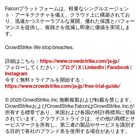
Falconプラットフォームは、軽量なシングルエージェン
ト・アーキテクチャを備え、クラウド上に構築されてお
り、迅速かつスケーラブルな展開、優れた保護とパフォー
マンスを提供し、複雑さを低減し即座に価値を実現しま
す。
CrowdStrike: We stop breaches.
詳細はこちら：
https://www.crowdstrike.com/ja-jp/
フォローしてください：
ブログ
|
X
|
LinkedIn
|
Facebook
|
Instagram
今すぐ無料トライアルを開始する：
https://www.crowdstrike.com/ja-jp/free-trial-guide/
© 2025 CrowdStrike, Inc. 無断複製および転載を禁じます。
CrowdStrikeおよびCrowdStrike FalconはCrowdStrike, Inc.が
所有する標章であり、米国および各国の特許商標局に登録
されています。クラウドストライクは、その他の商標とサ
ービスマークを所有し、第三者の製品やサービスを識別す
る目的で各社のブランド名を使用する場合があります。