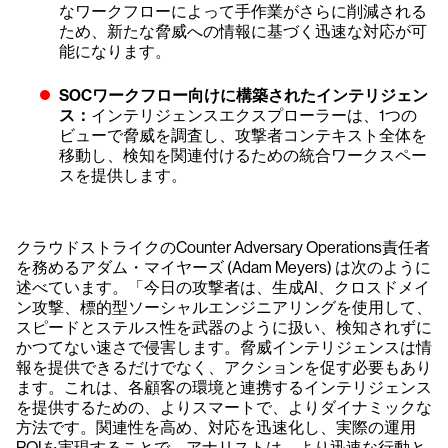
なワークフローによって手作業がさらに削減される
ため、新たな脅威への情報に基づく迅速な対応が可
能になります。
SOCワークフロー向けに構築されたインテリジェン
ス：
インテリジェンスエクスプローラーは、1つの
ビューで脅威を調査し、攻撃者コンテキスト全体を
移動し、検知を関連付けるための統合ワークスペー
スを提供します。
クラウドストライクのCounter Adversary Operations責任者
を務めるアダム・マイヤーズ (Adam Meyers) は次のように
述べています。「今日の攻撃者は、生成AI、クロスドメイ
ン攻撃、標的型ソーシャルエンジニアリングを使用して、
スピードとステルス性を武器のように扱い、検知されずに
かつてない速さで侵害します。脅威インテリジェンスは情
報を提供できるだけでなく、アクションを促す必要もあり
ます。これは、各顧客の環境と連携するインテリジェンス
を提供するための、よりスマートで、よりダイナミックな
方法です。関連性を高め、対応を迅速化し、実際の運用
ROIを実現することで、アナリストは、より迅速な行動と