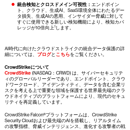
統合検知とクロスドメイン可視性：
エンドポイン
ト、クラウド、生成AI、SaaS環境全体にわたるデー
タ損失、生成AIの悪用、インサイダー脅威に対して
すぐに使用できる新しい検知機能により、検知カバ
1
レッジが10倍向上
します。
AI時代に向けたクラウドストライクの統合データ保護の詳
細については、
ブログ
と
こちら
をご覧ください。
CrowdStrikeについて
CrowdStrike
(NASDAQ：CRWD) は、サイバーセキュリテ
ィのグローバルリーダーであり、エンドポイント、クラウ
ドワークロード、アイデンティティ、データを含む企業リ
スクを考える上で重要な領域を保護する世界最先端のクラ
ウドネイティブのプラットフォームにより、現代のセキュ
リティを再定義しています。
CrowdStrike Falcon®プラットフォームは、CrowdStrike
Security Cloudおよび最先端のAIを搭載し、リアルタイム
の攻撃指標、脅威インテリジェンス、進化する攻撃者の戦