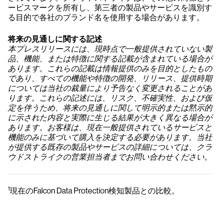
ービスマークを所有し、第三者の製品やサービスを識別す
る目的で各社のブランド名を使用する場合があります。
将来の見通しに関する記述
本プレスリリースには、現時点で一般提供されていない製
品、機能、または特徴に関する記載が含まれている場合が
あります。これらの記載は情報提供のみを目的としたもの
であり、すべての機能や特徴の開発、リリース、提供時期
については当社の裁量により予告なく変更されることがあ
ります。これらの記述には、リスク、不確実性、および仮
定を伴うため、将来の見通しに関して明示的または黙示的
に示された内容と実際に生じる結果が大きく異なる場合が
あります。お客様は、現在一般提供されているサービスと
機能のみに基づいて購入を決定する必要があります。当社
が提供する既存の製品やサービスの詳細については、クラ
ウドストライクの営業担当者までお問い合わせください。
1
現在のFalcon Data Protection検知製品との比較。