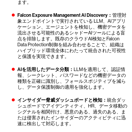
ます。
Falcon Exposure Management
AI Discovery：
管理対
象エンドポイントで実行されている LLM、AIアプリ
ケーション、エージェントを検知し、機密データを
流出させる可能性のあるシャドーAIツールによる盲
点を排除します。既存のクラウドAI検知とFalcon
Data Protection制御を組み合わせることで、組織は
ハイブリッド環境全体にわたって統合された可視性
と保護を実現できます。
AIを活用したデータ分類：
LLMを適用して、認証情
報、シークレット、パスワードなどの機密データの
種類を正確に識別し、フォールスポジティブを減ら
し、データ保護制御の適用を強化します。
インサイダー脅威ダッシュボードと検知：
統合ダッ
シュボードでアイデンティティ、HR、データ移動の
シグナルを相関付け、悪意のある、過失のある、ま
たは侵害されたインサイダーのアクティビティに迅
速に検出して対応します。