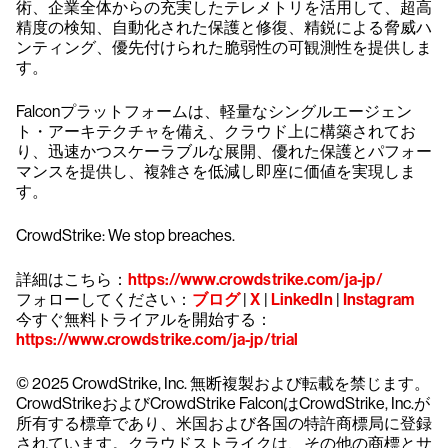
術、企業全体からの充実したテレメトリを活用して、超高
精度の検知、自動化された保護と修復、精鋭による脅威ハ
ンティング、優先付けられた脆弱性の可観測性を提供しま
す。
Falconプラットフォームは、軽量なシングルエージェン
ト・アーキテクチャを備え、クラウド上に構築されてお
り、迅速かつスケーラブルな展開、優れた保護とパフォー
マンスを提供し、複雑さを低減し即座に価値を実現しま
す。
CrowdStrike: We stop breaches.
詳細はこちら：
https://www.crowdstrike.com/ja-jp/
フォローしてください：
ブログ
|
X
|
LinkedIn
|
Instagram
今すぐ無料トライアルを開始する：
https://www.crowdstrike.com/ja-jp/trial
© 2025 CrowdStrike, Inc. 無断複製および転載を禁じます。
CrowdStrikeおよびCrowdStrike FalconはCrowdStrike, Inc.が
所有する標章であり、米国および各国の特許商標局に登録
されています。クラウドストライクは、その他の商標とサ