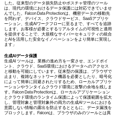
した。従来型のデータ損失防止やポスチャ管理のツール
は、現代の環境におけるデータ保護には対応できていませ
んでした。Falcon Data Protectionは、機密データの移動先
を問わず、デバイス、クラウドサービス、SaaSアプリケ
ーション、生成AIワークフローに至るまで、すべてを追跡
します。お客様が必要とするリアルタイムの可視性と適用
を提供することで、大規模なサイバーセキュリティの統合
とAIを活用した安全なイノベーションをより簡単に実現し
ます」
生成AIデータ保護
生成AI ツールは、業務の進め方を一変させ、エンドポイ
ント、クラウド、SaaS環境におけるデータへのアクセス
と移動を可能にしています。従来型の保護は、ブラウザで
止まり、複雑なネットワーク機器を必要としたり、暗号化
によって簡単に回避されたりするため、ローカルアプリケ
ーションやランタイムクラウド環境に攻撃の余地を残しま
す。Falcon Data Protectionは、ローカルアプリケーション
とクラウド環境のランタイム保護によって保護範囲を拡大
し、管理対象と管理対象外の両方の生成AIツールにおける
意図しない情報の露出を防止するとともに、データ漏洩を
ブロックします。Falconは、ブラウザのみのツールとは異