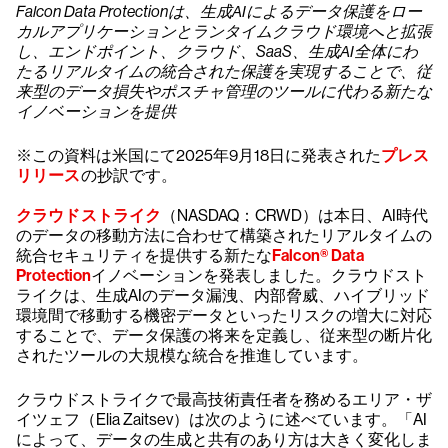
Falcon Data Protectionは、生成AIによるデータ保護をロー
カルアプリケーションとランタイムクラウド環境へと拡張
し、エンドポイント、クラウド、SaaS、生成AI全体にわ
たるリアルタイムの統合された保護を実現することで、従
来型のデータ損失やポスチャ管理のツールに代わる新たな
イノベーションを提供
※この資料は米国にて2025年9月18日に発表された
プレス
リリース
の抄訳です。
クラウドストライク
（NASDAQ：CRWD）は本日、AI時代
のデータの移動方法に合わせて構築されたリアルタイムの
統合セキュリティを提供する新たな
Falcon® Data
Protection
イノベーションを発表しました。クラウドスト
ライクは、生成AIのデータ漏洩、内部脅威、ハイブリッド
環境間で移動する機密データといったリスクの増大に対応
することで、データ保護の将来を定義し、従来型の断片化
されたツールの大規模な統合を推進しています。
クラウドストライクで最高技術責任者を務めるエリア・ザ
イツェフ（Elia Zaitsev）は次のように述べています。「AI
によって、データの生成と共有のあり方は大きく変化しま