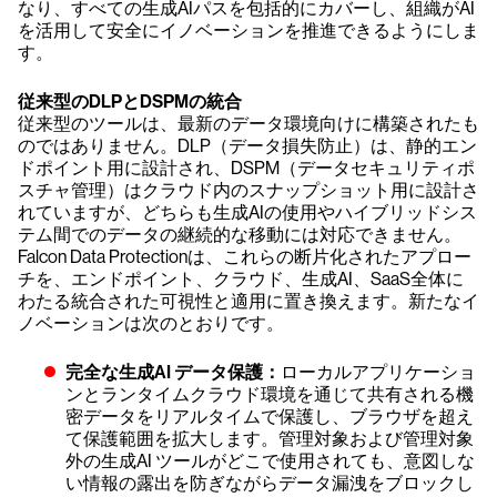
なり、すべての生成AIパスを包括的にカバーし、組織がAI
を活用して安全にイノベーションを推進できるようにしま
す。
従来型のDLPとDSPMの統合
従来型のツールは、最新のデータ環境向けに構築されたも
のではありません。DLP（データ損失防止）は、静的エン
ドポイント用に設計され、DSPM（データセキュリティポ
スチャ管理）はクラウド内のスナップショット用に設計さ
れていますが、どちらも生成AIの使用やハイブリッドシス
テム間でのデータの継続的な移動には対応できません。
Falcon Data Protectionは、これらの断片化されたアプロー
チを、エンドポイント、クラウド、生成AI、SaaS全体に
わたる統合された可視性と適用に置き換えます。新たなイ
ノベーションは次のとおりです。
完全な生成AI データ保護：
ローカルアプリケーショ
ンとランタイムクラウド環境を通じて共有される機
密データをリアルタイムで保護し、ブラウザを超え
て保護範囲を拡大します。管理対象および管理対象
外の生成AI ツールがどこで使用されても、意図しな
い情報の露出を防ぎながらデータ漏洩をブロックし