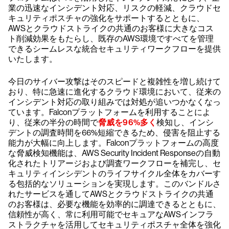
業の迅速なインシデント対応、リスクの軽減、クラウドセ
キュリティポスチャの強化をサポートするとともに、
AWSとクラウドストライクの共通のお客様に大きなコス
ト削減効果をもたらし、既存のAWS環境ですべてを管理
できるシームレスな統合セキュリティワークフローを提供
いたします。
今日のサイバー攻撃はそのスピードと複雑性を増し続けて
おり、特に急速に進化するクラウド環境において、従来の
インシデント対応の取り組みでは対処が追いつかなくなっ
ています。Falconプラットフォームを利用することによ
り、従来の半分の時間で
脅威を96%多く
検知し、インシ
デントの調査時間を66%短縮できるため、侵害を阻止する
能力が大幅に向上します。Falconプラットフォームの高度
な脅威検知機能は、AWS Security Incident Responseの自動
化されたトリアージおよび調査ワークフローを補完し、セ
キュリティインシデントのライフサイクル全体をカバーす
る包括的なソリューションを実現します。このバンドルさ
れたサービスを通してAWSとクラウドストライクの共通
のお客様は、必要な機能を効率的に調達できるとともに、
信頼性が高く、常に利用可能でセキュアなAWSインフラ
ストラクチャを活用してセキュリティポスチャ全体を強化