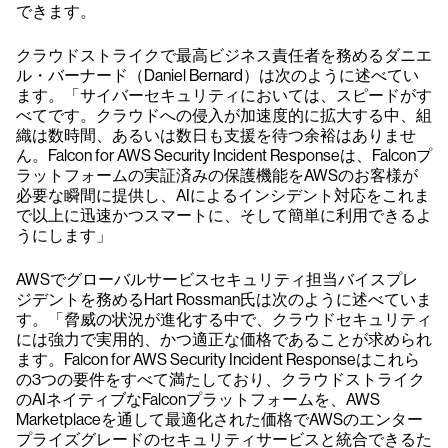
できます。
クラウドストライクで最高ビジネス責任者を務めるダニエ
ル・バーナード（Daniel Bernard）は次のように述べてい
ます。「サイバーセキュリティにおいては、スピードがす
べてです。クラウドへの侵入が加速度的に拡大する中、組
織は数時間、あるいは数日も支援を待つ余裕はありませ
ん。Falcon for AWS Security Incident Responseは、Falconプ
ラットフォームの実証済みの保護機能をAWSのお客様が
必要な瞬間に提供し、AIによるインシデント対応をこれま
で以上に迅速かつスマートに、そして簡単に利用できるよ
うにします」
AWSでグローバルサービスセキュリティ担当バイスプレ
ジデントを務めるHart Rossman氏は次のように述べていま
す。「脅威の状況が進化する中で、クラウドセキュリティ
には強力で実用的、かつ適正な価格であることが求められ
ます。Falcon for AWS Security Incident Responseはこれら
の3つの要件をすべて満たしており、クラウドストライク
のAIネイティブなFalconプラットフォームを、AWS
Marketplaceを通して最適化された価格でAWSのエンター
プライズグレードのセキュリティサービスと統合できるた