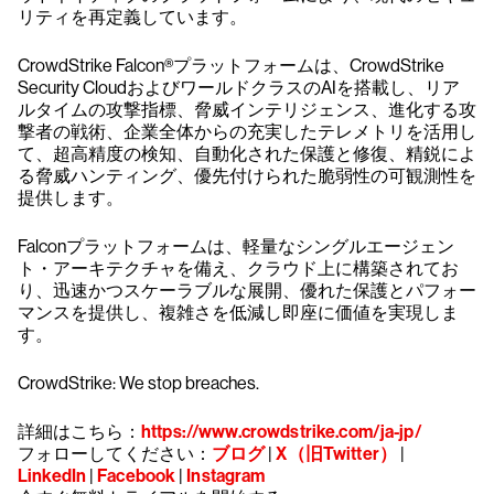
リティを再定義しています。
CrowdStrike Falcon®プラットフォームは、CrowdStrike
Security CloudおよびワールドクラスのAIを搭載し、リア
ルタイムの攻撃指標、脅威インテリジェンス、進化する攻
撃者の戦術、企業全体からの充実したテレメトリを活用し
て、超高精度の検知、自動化された保護と修復、精鋭によ
る脅威ハンティング、優先付けられた脆弱性の可観測性を
提供します。
Falconプラットフォームは、軽量なシングルエージェン
ト・アーキテクチャを備え、クラウド上に構築されてお
り、迅速かつスケーラブルな展開、優れた保護とパフォー
マンスを提供し、複雑さを低減し即座に価値を実現しま
す。
CrowdStrike: We stop breaches.
詳細はこちら：
https://www.crowdstrike.com/ja-jp/
フォローしてください：
ブログ
|
X（旧Twitter）
|
LinkedIn
|
Facebook
|
Instagram