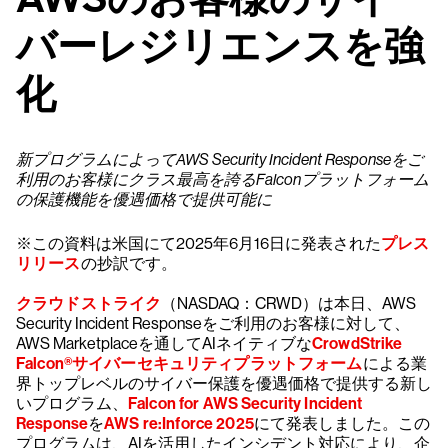
バーレジリエンスを強
化
新プログラムによってAWS Security Incident Responseをご
利用のお客様にクラス最高を誇るFalconプラットフォーム
の保護機能を優遇価格で提供可能に
※この資料は米国にて2025年6月16日に発表された
プレス
リリース
の抄訳です。
クラウドストライク
（NASDAQ：CRWD）は本日、AWS
Security Incident Responseをご利用のお客様に対して、
AWS Marketplaceを通してAIネイティブな
CrowdStrike
Falcon®サイバーセキュリティプラットフォーム
による業
界トップレベルのサイバー保護を優遇価格で提供する新し
いプログラム、
Falcon for AWS Security Incident
Response
を
AWS re:Inforce 2025
にて発表しました。この
プログラムは、AIを活用したインシデント対応により、企