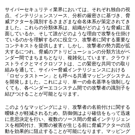
サイバーセキュリティ業界においては、それぞれ独自の視
点、インテリジェンスソース、分析の厳密さに基づき、脅
威アクターを識別するさまざまな命名体系が策定されてき
ました。これらの分類体系は、組織がどのような脅威に直
面しているか、そして誰がどのような理由で攻撃を仕掛け
ているのかを理解するのに役立つ、攻撃者に関する重要な
コンテキストを提供します。しかし、攻撃者の勢力図が拡
大するにつれ、脅威のアトリビューションの分類方法がベ
ンダー間でまちまちとなり、複雑化しています。クラウド
ストライクとマイクロソフトは、この緊密な共同での取り
組みを通して、サイバー脅威インテリジェンスにおける
「ロゼッタストーン」とも呼べる共通マッピングシステム
を開発しました。これにより、単一の命名基準を強制しな
くても、各ベンダーエコシステム間での攻撃者の識別子を
結びつけることが可能となります。
このようなマッピングにより、攻撃者の名前付けに関する
曖昧さが軽減されるため、防御側はより確信をもって迅速
に意思決定を行い、複数のソース間の脅威インテリジェン
スを相関付け、実際の被害が生じる前に脅威アクターの活
動を効果的に阻止することが可能になります。マッピング