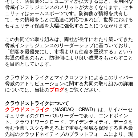
そして、防御側のコミュニティが拡大するほど、実用的な
脅威インテリジェンスのメリットが大きくなります。セキ
ュリティはチームスポーツです。防御側が情報を共有し
て、その情報をもとに迅速に対応できれば、世界における
セキュリティ保護を大幅に強化することにつながります」
この共同での取り組みは、両社が長年にわたり築いてきた
脅威インテリジェンスのリーダーシップに基づいており、
「顧客を最優先にし、市場よりも使命を重視する」という
共通の理念のもと、防御側により良い成果をもたらすこと
を目的としています。
クラウドストライクとマイクロソフトによるこのサイバー
脅威のアトリビューションに関する共同の取り組みの詳細
については、当社の
ブログ
をご覧ください。
クラウドストライクについて
クラウドストライク
（NASDAQ：CRWD）は、サイバーセ
キュリティのグローバルリーダーであり、エンドポイン
ト、クラウドワークロード、アイデンティティ、データを
含む企業リスクを考える上で重要な領域を保護する世界最
先端のクラウドネイティブのプラットフォームにより、現