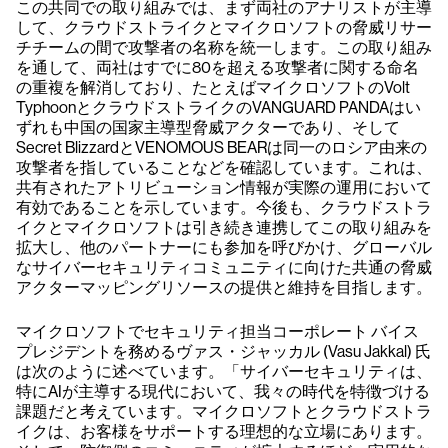
この共同での取り組みでは、まず両社のアナリストが主導
して、クラウドストライクとマイクロソフトの脅威リサー
チチームの間で攻撃者の名称を統一します。この取り組み
を通して、両社はすでに80を超える攻撃者に関する命名
の重複を解消しており、たとえばマイクロソフトのVolt
TyphoonとクラウドストライクのVANGUARD PANDAはい
ずれも中国の国家主導型脅威アクターであり、そして
Secret BlizzardとVENOMOUS BEARは同一のロシア由来の
攻撃者を指していることなどを確認しています。これは、
共有されたアトリビューション情報が実際の運用において
有効であることを示しています。今後も、クラウドストラ
イクとマイクロソフトは引き続き連携してこの取り組みを
拡大し、他のパートナーにも参加を呼びかけ、グローバル
なサイバーセキュリティコミュニティに向けた共通の脅威
アクターマッピングリソースの提供と維持を目指します。
マイクロソフトでセキュリティ担当コーポレート バイス
プレジデントを務めるヴァス・ジャッカル (Vasu Jakkal) 氏
は次のように述べています。「サイバーセキュリティは、
特にAIが主導する現代において、我々の時代を特徴づける
課題だと考えています。マイクロソフトとクラウドストラ
イクは、お客様をサポートする理想的な立場にあります。