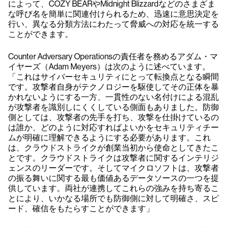
によって、COZY BEARやMidnight Blizzardなどのさまざま
な呼び名を簡単に関連付けられるため、迅速に意思決定を
行い、異なる分類方法にわたって脅威への対応を統一する
ことができます。
Counter Adversary Operationsの責任者を務めるアダム・マ
イヤーズ（Adam Meyers）は次のように述べています。
「これはサイバーセキュリティにとって転換点となる瞬間
です。攻撃者自身がテクノロジーを駆使してその正体を暴
かれないようにする一方、一貫性のない名付けによる混乱
が攻撃者を識別しにくくしている側面もありました。防御
側としては、攻撃者の先手を打ち、攻撃を仕掛けているの
は誰か、どのように対応すればよいかをセキュリティチー
ムが明確に理解できるようにする必要があります。これ
は、クラウドストライクが創業当初から使命としてきたこ
とです。クラウドストライクは攻撃者に関するインテリジ
ェンスのリーダーです。そしてマイクロソフトは、攻撃者
の振る舞いに関する最も価値あるデータソースの一つを提
供しています。両社が連携してこれらの強みを持ち寄るこ
とにより、いかなる場所でも防御側に対して明確さ、スピ
ード、確信をもたらすことができます」