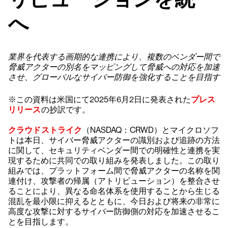
へ
業界を代表する画期的な連携により、複数のベンダー間で
脅威アクターの別名をマッピングして脅威への対応を加速
させ、グローバルなサイバー防御を強化することを目指す
※この資料は米国にて2025年6月2日に発表された
プレス
リリース
の抄訳です。
クラウドストライク
（NASDAQ：CRWD）とマイクロソフ
トは本日、サイバー脅威アクターの識別および追跡の方法
に関して、セキュリティベンダー間での明確性と連携を実
現するために共同での取り組みを発表しました。この取り
組みでは、プラットフォーム間で脅威アクターの名称を関
連付け、攻撃者の帰属（アトリビューション）を整合させ
ることにより、異なる命名体系を使用することから生じる
混乱を最小限に抑えるとともに、今日および将来の非常に
高度な攻撃に対するサイバー防御側の対応を加速させるこ
とを目指します。