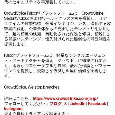
代のセキュリティを再定義しています。
CrowdStrike Falcon®プラットフォームは、CrowdStrike
Security CloudおよびワールドクラスのAIを搭載し、リア
ルタイムの攻撃指標、脅威インテリジェンス、進化する攻
撃者の戦術、企業全体からの充実したテレメトリを活用し
て、超高精度の検知、自動化された保護と修復、精鋭によ
る脅威ハンティング、優先付けられた脆弱性の可観測性を
提供します。
Falconプラットフォームは、軽量なシングルエージェン
ト・アーキテクチャを備え、クラウド上に構築されてお
り、迅速かつスケーラブルな展開、優れた保護とパフォー
マンスを提供し、複雑さを低減し即座に価値を実現しま
す。
CrowdStrike: We stop breaches.
詳細はこちら：
https://www.crowdstrike.com/ja-jp/
フォローしてください：
ブログ
|
X
|
LinkedIn
|
Facebook
|
Instagram
今すぐ無料トライアルを開始する：