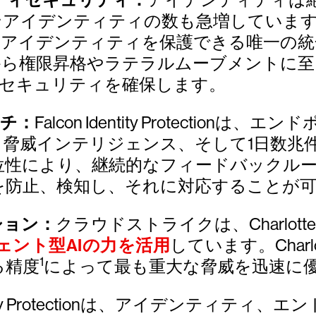
ティセキュリティ：
ンアイデンティティの数も急増していま
のアイデンティティを保護できる唯一の
から権限昇格やラテラルムーブメントに至
セキュリティを確保します。
ーチ：
Falcon Identity Protect
る脅威インテリジェンス、そして1日数兆
性により、継続的なフィードバックルー
を防止、検知し、それに対応することが
ション：
クラウドストライクは、Charlotte AI Age
ェント型AIの力を活用
しています。Char
1
る精度
によって最も重大な脅威を迅速に
Identity Protectionは、アイデンテ