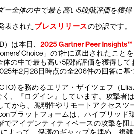
ダー全体の中で最も高い5段階評価を獲得
に発表された
プレスリリース
の抄訳です。
WD）は本日、
2025 Gartner Peer Insights™ 
omers’ Choice」の1社に選出され
全体の中で最も高い5段階評価を獲得して
025年2月28日時点の全206件の回答に
O) を務めるエリア・ザイツェフ（Elia 
なく、『ログイン』しています。攻撃者
してから、脆弱性やリモートアクセスツ
lconプラットフォームは、ハイブリッ
階でアイデンティティベースの攻撃を阻
能によって、保護のギャップを埋め、複