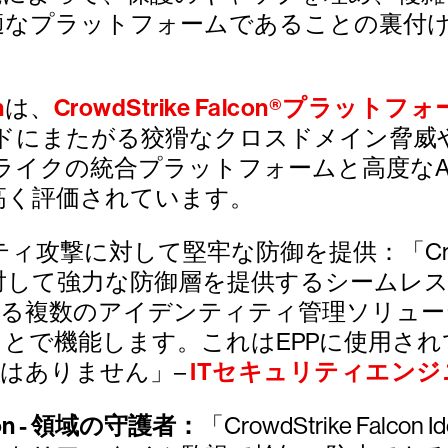
が最適なプラットフォームであることの裏付
n
は、
CrowdStrike Falcon®プラットフ
ドにまたがる狡猾なクロスドメイン脅威
ライクの統合プラットフォームと高度なA
高く評価されています。
ティ攻撃に対して堅牢な防御を提供：「CrowdStrike 
して強力な防御層を提供するシームレスなソ
れている複数のアイデンティティ管理ソリュ
とで機能します。これはEPPに使用さ
はありません」–
ITセキュリティエン
tection - 領域の守護者：
「CrowdStrike Falco