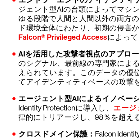
エンドツーエンドのアイデンティ
ジェント型AIの台頭によってマシ
ゆる段階で人間と人間以外の両方
ド環境全体にわたり、初期の侵害
Falcon® Privileged Access
によって
AIを活用した攻撃者視点のアプロ
のシグナル、最前線の専門家によ
えられています。このデータの優位
てアイデンティティベースの攻撃
エージェント型AIによるイノベー
Identity Protectionに導入し、
エージ
律的にトリアージし、98％を超え
クロスドメイン保護：
Falcon 