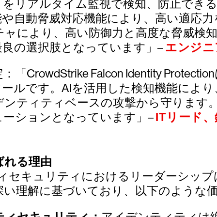
りをリアルタイム監視で検知、防止でき
や自動脅威対応機能により、高い適応力
チャにより、高い防御力と高度な脅威検知
最良の選択肢となっています」–
エンジニア
dStrike Falcon Identity Pr
ールです。AIを活用した検知機能によ
デンティティベースの攻撃から守ります
ューションとなっています」–
ITリード
様に選ばれる理由
ィセキュリティにおけるリーダーシップ
深い理解に基づいており、以下のような
アイデンティティは