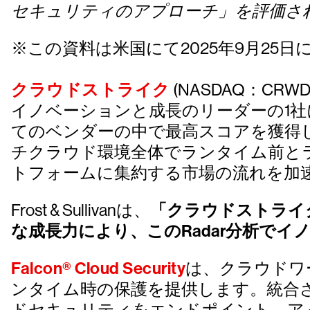
セキュリティのアプローチ」を評価さ
※この資料は米国にて2025年9月25日
クラウドストライク
(NASDAQ：CRW
イノベーションと成長のリーダーの1
てのベンダーの中で最高スコアを獲得しまし
チクラウド環境全体でランタイム前と
トフォームに集約する市場の流れを加速
Frost & Sullivanは、
「クラウドストライ
な成長力により、このRadar分析で
Falcon® Cloud Security
は、クラウドワ
ンタイム時の保護を提供します。統合
ドセキュリティをエンドポイント、ア