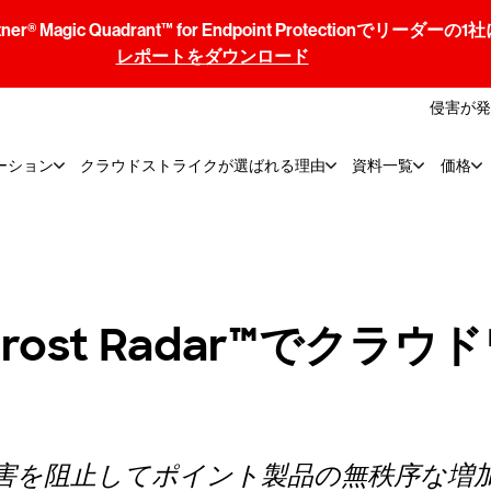
® Magic Quadrant™ for Endpoint Protectionでリ
レポートをダウンロード
侵害が発
ーション
クラウドストライクが選ばれる理由
資料一覧
価格
ost Radar™でクラ
を阻止してポイント製品の無秩序な増加を