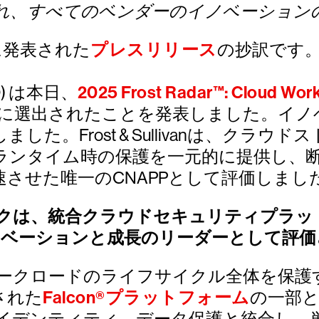
れ、すべてのベンダーのイノベーション
に発表された
プレスリリース
の抄訳です
D) は本日、
2025 Frost Radar™: Cloud Work
社に選出されたことを発表しました。イノ
た。Frost & Sullivanは、クラ
ランタイム時の保護を一元的に提供し、
させた唯一のCNAPPとして評価しまし
クは、統合クラウドセキュリティプラッ
イノベーションと成長のリーダーとして評
ークロードのライフサイクル全体を保護
された
Falcon®プラットフォーム
の一部
イデンティティ、データ保護と統合し、