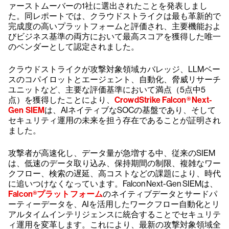
ァーストムーバーの1社に選出されたことを発表しまし
た。同レポートでは、クラウドストライクは最も革新的で
完成度の高いプラットフォームと評価され、主要機能およ
びビジネス基準の両方において最高スコアを獲得した唯一
のベンダーとして認定されました。
クラウドストライクが攻撃対象領域カバレッジ、LLMベー
スのコパイロットとエージェント、自動化、脅威リサーチ
ユニットなど、主要な評価基準において満点（5点中5
点）を獲得したことにより、
CrowdStrike Falcon® Next-
Gen SIEM
は、AIネイティブなSOCの基盤であり、そして
セキュリティ運用の未来を担う存在であることが証明され
ました。
攻撃者が高速化し、データ量が急増する中、従来のSIEM
は、低速のデータ取り込み、保持期間の制限、複雑なワー
クフロー、検索の遅延、高コストなどの課題により、時代
に追いつけなくなっています。Falcon Next-Gen SIEMは、
Falcon®プラットフォーム
のネイティブデータとサードパ
ーティーデータを、AIを活用したワークフロー自動化とリ
アルタイムインテリジェンスに統合することでセキュリテ
ィ運用を変革します。これにより、最新の攻撃対象領域全