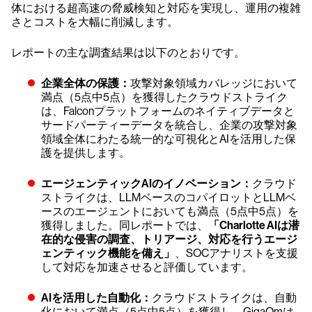
体における超高速の脅威検知と対応を実現し、運用の複雑
さとコストを大幅に削減します。
レポートの主な調査結果は以下のとおりです。
企業全体の保護：
攻撃対象領域カバレッジにおいて
満点（5点中5点）を獲得したクラウドストライク
は、Falconプラットフォームのネイティブデータと
サードパーティーデータを統合し、企業の攻撃対象
領域全体にわたる統一的な可視化とAIを活用した保
護を提供します。
エージェンティックAIのイノベーション：
クラウド
ストライクは、LLMベースのコパイロットとLLMベ
ースのエージェントにおいても満点（5点中5点）を
獲得しました。同レポートでは、
「Charlotte AIは潜
在的な侵害の調査、トリアージ、対応を行うエージ
ェンティック機能を備え」
、SOCアナリストを支援
して対応を加速させると評価しています。
AIを活用した自動化：
クラウドストライクは、自動
化において満点（5点中5点）を獲得し、GigaOmは