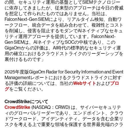
の間、セキュリティ運用の基盤としてSIEMテクノロジー
に依存してきましたが、従来型のアプローチは今日の脅威
を想定して作られたものではありません。当社は、
Falcon Next-Gen SIEMにより、リアルタイム検知、自動ワ
ークフロー、統合データを組み合わせて、複雑性とコスト
を削減し、侵害を阻止するモダンでAIネイティブなセキュ
リティ運用アプローチを提供しています。Falcon Next-
Gen SIEMは、AIネイティブなSOCの中核であり、この
GigaOmからの評価は、AI時代の標準的なセキュリティ運
用の確立におけるクラウドストライクのリーダーシップを
裏付けるものです」
2025年度版GigaOm Radar for Security Information and Event
Managementレポートにおけるクラウドストライクに対す
る評価の詳細については、当社の
Webサイト
および
ブロ
グ
をご覧ください。
CrowdStrikeについて
CrowdStrike
(NASDAQ：CRWD) は、サイバーセキュリテ
ィのグローバルリーダーであり、エンドポイント、クラウ
ドワークロード、アイデンティティ、データを含む企業リ
スクを考える上で重要な領域を保護する世界最先端のクラ