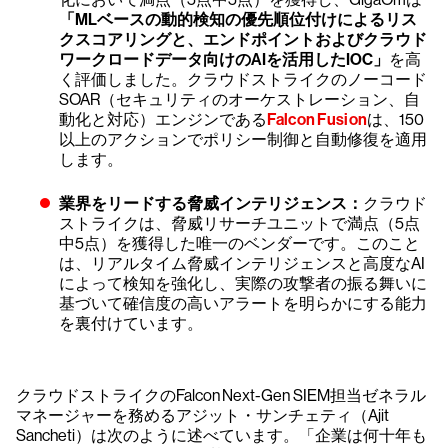
「MLベースの動的検知の優先順位付けによるリス
クスコアリングと、エンドポイントおよびクラウド
ワークロードデータ向けのAIを活用したIOC」
を高
く評価しました。クラウドストライクのノーコード
SOAR（セキュリティのオーケストレーション、自
動化と対応）エンジンである
Falcon Fusion
は、150
以上のアクションでポリシー制御と自動修復を適用
します。
業界をリードする脅威インテリジェンス：
クラウド
ストライクは、脅威リサーチユニットで満点（5点
中5点）を獲得した唯一のベンダーです。このこと
は、リアルタイム脅威インテリジェンスと高度なAI
によって検知を強化し、実際の攻撃者の振る舞いに
基づいて確信度の高いアラートを明らかにする能力
を裏付けています。
クラウドストライクのFalcon Next-Gen SIEM担当ゼネラル
マネージャーを務めるアジット・サンチェティ（Ajit
Sancheti）は次のように述べています。「企業は何十年も