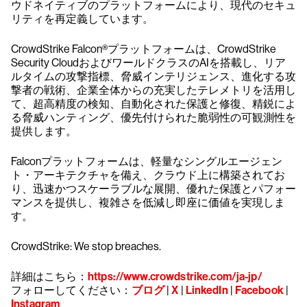
ウドネイティブのプラットフォームにより、現代のセキュ
リティを再定義しています。
CrowdStrike Falcon®プラットフォームは、CrowdStrike
Security CloudおよびワールドクラスのAIを搭載し、リア
ルタイムの攻撃指標、脅威インテリジェンス、進化する攻
撃者の戦術、企業全体からの充実したテレメトリを活用し
て、超高精度の検知、自動化された保護と修復、精鋭によ
る脅威ハンティング、優先付けられた脆弱性の可観測性を
提供します。
Falconプラットフォームは、軽量なシングルエージェン
ト・アーキテクチャを備え、クラウド上に構築されてお
り、迅速かつスケーラブルな展開、優れた保護とパフォー
マンスを提供し、複雑さを低減し即座に価値を実現しま
す。
CrowdStrike: We stop breaches.
詳細はこちら：
https://www.crowdstrike.com/ja-jp/
フォローしてください：
ブログ
|
X
|
LinkedIn
|
Facebook
|
Instagram