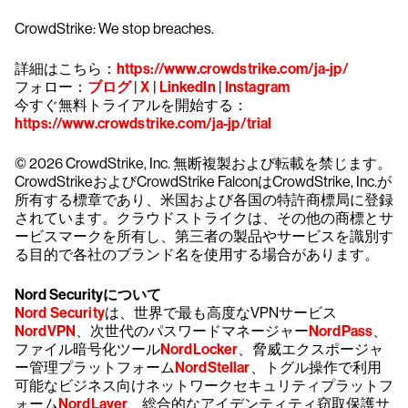
CrowdStrike: We stop breaches.
詳細はこちら：
https://www.crowdstrike.com/ja-jp/
フォロー：
ブログ
|
X
|
LinkedIn
|
Instagram
今すぐ無料トライアルを開始する：
https://www.crowdstrike.com/ja-jp/trial
© 2026 CrowdStrike, Inc. 無断複製および転載を禁じます。
CrowdStrikeおよびCrowdStrike FalconはCrowdStrike, Inc.が
所有する標章であり、米国および各国の特許商標局に登録
されています。クラウドストライクは、その他の商標とサ
ービスマークを所有し、第三者の製品やサービスを識別す
る目的で各社のブランド名を使用する場合があります。
Nord Securityについて
Nord Security
は、世界で最も高度なVPNサービス
NordVPN
、次世代のパスワードマネージャー
NordPass
、
ファイル暗号化ツール
NordLocker
、脅威エクスポージャ
ー管理プラットフォーム
NordStellar
、トグル操作で利用
可能なビジネス向けネットワークセキュリティプラットフ
ォーム
NordLayer
、総合的なアイデンティティ窃取保護サ