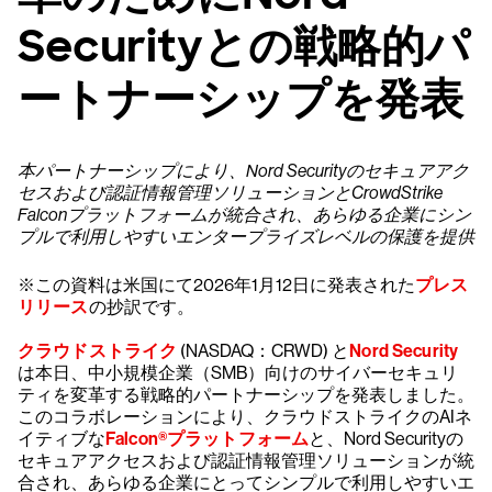
Securityとの戦略的パ
ートナーシップを発表
本パートナーシップにより、Nord Securityのセキュアアク
セスおよび認証情報管理ソリューションとCrowdStrike
Falconプラットフォームが統合され、あらゆる企業にシン
プルで利用しやすいエンタープライズレベルの保護を提供
※この資料は米国にて2026年1月12日に発表された
プレス
リリース
の抄訳です。
クラウドストライク
(NASDAQ：CRWD) と
Nord Security
は本日、中小規模企業（SMB）向けのサイバーセキュリ
ティを変革する戦略的パートナーシップを発表しました。
このコラボレーションにより、クラウドストライクのAIネ
イティブな
Falcon®プラットフォーム
と、Nord Securityの
セキュアアクセスおよび認証情報管理ソリューションが統
合され、あらゆる企業にとってシンプルで利用しやすいエ