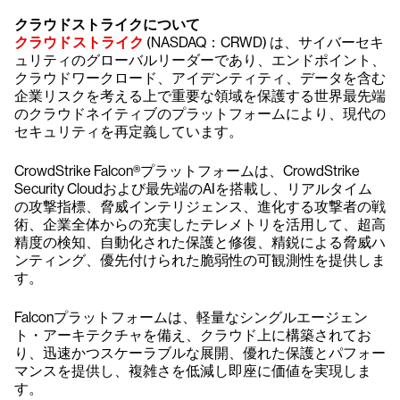
クラウドストライクについて
クラウドストライク
(NASDAQ：CRWD) は、サイバーセキ
ュリティのグローバルリーダーであり、エンドポイント、
クラウドワークロード、アイデンティティ、データを含む
企業リスクを考える上で重要な領域を保護する世界最先端
のクラウドネイティブのプラットフォームにより、現代の
セキュリティを再定義しています。
CrowdStrike Falcon®プラットフォームは、CrowdStrike
Security Cloudおよび最先端のAIを搭載し、リアルタイム
の攻撃指標、脅威インテリジェンス、進化する攻撃者の戦
術、企業全体からの充実したテレメトリを活用して、超高
精度の検知、自動化された保護と修復、精鋭による脅威ハ
ンティング、優先付けられた脆弱性の可観測性を提供しま
す。
Falconプラットフォームは、軽量なシングルエージェン
ト・アーキテクチャを備え、クラウド上に構築されてお
り、迅速かつスケーラブルな展開、優れた保護とパフォー
マンスを提供し、複雑さを低減し即座に価値を実現しま
す。