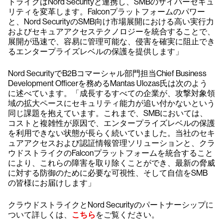
トライクはNord Securityと連携し、SMBのサイバーセキュ
リティを変革します。Falconプラットフォームのパワー
と、Nord SecurityのSMB向け市場展開における高い実行力
およびセキュアアクセステクノロジーを統合することで、
展開が迅速で、容易に管理可能な、侵害を確実に阻止でき
るエンタープライズレベルの保護を提供します」
Nord SecurityでB2Bコマーシャル部門担当Chief Business
Development Officerを務めるMantas Ulozas氏は次のよう
に述べています。「成長するすべての企業が、攻撃対象領
域の拡大ペースにセキュリティ能力が追い付かないという
同じ課題を抱えています。これまで、SMBにおいては、
コストと複雑性が原因で、エンタープライズレベルの保護
を利用できない状態が長らく続いていました。当社のセキ
ュアアクセスおよび認証情報管理ソリューションと、クラ
ウドストライクのFalconプラットフォームを統合すること
により、これらの障害を取り除くことができ、最新の脅威
に対する防御のために必要な可視性、そして自信をSMB
の皆様にお届けします」
クラウドストライクとNord Securityのパートナーシップに
ついて詳しくは、
こちら
をご覧ください。