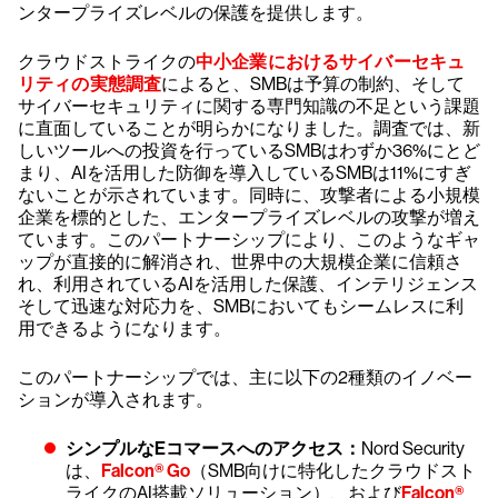
ンタープライズレベルの保護を提供します。
クラウドストライクの
中小企業におけるサイバーセキュ
リティの実態調査
によると、SMBは予算の制約、そして
サイバーセキュリティに関する専門知識の不足という課題
に直面していることが明らかになりました。調査では、新
しいツールへの投資を行っているSMBはわずか36%にとど
まり、AIを活用した防御を導入しているSMBは11%にすぎ
ないことが示されています。同時に、攻撃者による小規模
企業を標的とした、エンタープライズレベルの攻撃が増え
ています。このパートナーシップにより、このようなギャ
ップが直接的に解消され、世界中の大規模企業に信頼さ
れ、利用されているAIを活用した保護、インテリジェンス
そして迅速な対応力を、SMBにおいてもシームレスに利
用できるようになります。
このパートナーシップでは、主に以下の2種類のイノベー
ションが導入されます。
シンプルなEコマースへのアクセス：
Nord Security
は、
Falcon® Go
（SMB向けに特化したクラウドスト
ライクのAI搭載ソリューション）、および
Falcon®