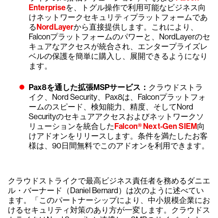
Enterprise
を、トグル操作で利用可能なビジネス向
けネットワークセキュリティプラットフォームであ
る
NordLayer
から直接提供します。これにより、
Falconプラットフォームのパワーと、NordLayerのセ
キュアなアクセスが統合され、エンタープライズレ
ベルの保護を簡単に購入し、展開できるようになり
ます。
Pax8を通した拡張MSPサービス：
クラウドストラ
イク、Nord Security、Pax8は、Falconプラットフォ
ームのスピード、検知能力、精度、そしてNord
Securityのセキュアアクセスおよびネットワークソ
リューションを統合した
Falcon® Next-Gen SIEM
向
けアドオンをリリースします。条件を満たしたお客
様は、90日間無料でこのアドオンを利用できます。
クラウドストライクで最高ビジネス責任者を務めるダニエ
ル・バーナード（Daniel Bernard）は次のように述べてい
ます。「このパートナーシップにより、中小規模企業にお
けるセキュリティ対策のあり方が一変します。クラウドス