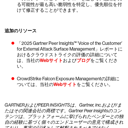
る可能性が最も高い脆弱性を特定し、優先順位を付
けて修正することができます。
追加のリソース
「2025 Gartner Peer Insights™ ‘Voice of the Customer’
for External Attack Surface Management」レポートに
おけるクラウドストライクの評価の詳細について
は、当社の
Webサイト
および
ブログ
をご覧くださ
い。
CrowdStrike Falcon Exposure Managementの詳細に
ついては、当社の
Webサイト
をご覧ください。
GARTNERおよびPEER INSIGHTSは、Gartner, Inc.および/ま
たはその関連会社の商標です。Gartner Peer Insightsのコン
テンツは、プラットフォームに挙げられたベンダーとの独
自の経験に基づく個々のエンドユーザーの意見で構成され
ており、事実の記述として解釈されるべきではなく、