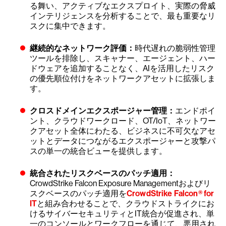
る舞い、アクティブなエクスプロイト、実際の脅威
インテリジェンスを分析することで、最も重要なリ
スクに集中できます。
継続的なネットワーク評価：
時代遅れの脆弱性管理
ツールを排除し、スキャナー、エージェント、ハー
ドウェアを追加することなく、AIを活用したリスク
の優先順位付けをネットワークアセットに拡張しま
す。
クロスドメインエクスポージャー管理：
エンドポイ
ント、クラウドワークロード、OT/IoT、ネットワー
クアセット全体にわたる、ビジネスに不可欠なアセ
ットとデータにつながるエクスポージャーと攻撃パ
スの単一の統合ビューを提供します。
統合されたリスクベースのパッチ適用：
CrowdStrike Falcon Exposure Managementおよびリ
スクベースのパッチ適用を
CrowdStrike Falcon® for
IT
と組み合わせることで、クラウドストライクにお
けるサイバーセキュリティとIT統合が促進され、単
一のコンソールとワークフローを通じて、悪用され