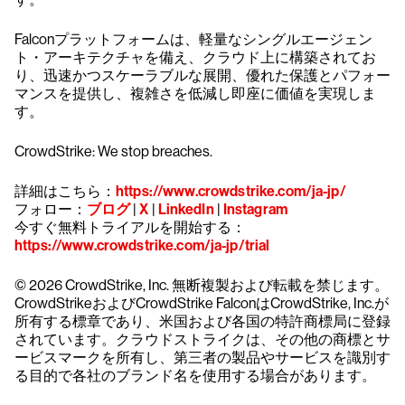
Falconプラットフォームは、軽量なシングルエージェン
ト・アーキテクチャを備え、クラウド上に構築されてお
り、迅速かつスケーラブルな展開、優れた保護とパフォー
マンスを提供し、複雑さを低減し即座に価値を実現しま
す。
CrowdStrike: We stop breaches.
詳細はこちら：
https://www.crowdstrike.com/ja-jp/
フォロー：
ブログ
|
X
|
LinkedIn
|
Instagram
今すぐ無料トライアルを開始する：
https://www.crowdstrike.com/ja-jp/trial
© 2026 CrowdStrike, Inc. 無断複製および転載を禁じます。
CrowdStrikeおよびCrowdStrike FalconはCrowdStrike, Inc.が
所有する標章であり、米国および各国の特許商標局に登録
されています。クラウドストライクは、その他の商標とサ
ービスマークを所有し、第三者の製品やサービスを識別す
る目的で各社のブランド名を使用する場合があります。