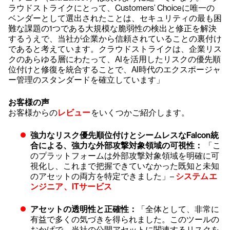
ラウドストライクにとって、Customers’ Choiceに唯一の
ベンダーとして選出されたことは、セキュリティの最も困
難な課題の1つである大規模な脆弱性の検出と修正を解決
するうえで、当社が企業から信頼されていることの裏付け
であると考えています。クラウドストライクは、企業リス
クのあらゆる層にわたって、AIを活用したリスクの優先順
位付けと修復を統合することで、AI時代のエクスポージャ
ー管理のスタンダードを確立しています」
お客様の声
お客様からの
レビュー
をいくつかご紹介します。
強力なリスク優先順位付けとシームレスなFalcon統
合による、強力な外部攻撃対象領域の可視性：
「こ
のプラットフォームは外部攻撃対象領域を明確に可
視化し、これまで把握できていなかった既知と未知
のアセットの両方を特定できました」–
システムエ
ンジニア、ITサービス
アセットの透明性と正確性：
「全体として、非常に
有益で多くの気づきを得られました。このツールの
おかげで、当社の公開アセットに関連するリスクを