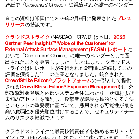
連続で「Customers’ Choice」に選出された唯一のベンダー
※この資料は米国にて2026年2月9日に発表された
プレス
リリース
の抄訳です。
クラウドストライク
(NASDAQ：CRWD) は本日、
2025
Gartner Peer Insights™ ‘Voice of the Customer’ for
External Attack Surface Management (EASM) レポート
に
おいて「Customers’ Choice」に唯一のベンダーとして選
1
出されたことを発表しました。
これにより、クラウドス
トライクは同レポートが発行された2年間に連続してこの
評価を獲得した唯一の企業となりました。統合された
CrowdStrike Falcon®プラットフォーム
の一部として提供
される
CrowdStrike Falcon® Exposure Management
は、外
部攻撃対象領域と内部システム全体にわたり、既知および
未知のアセットを識別し、攻撃者が環境を標的とする方法
とアセットの重要度に基づいて、悪用される可能性が最も
高い脆弱性を優先順位付けすることで、セキュリティチー
ムのリスクを軽減できます。
クラウドストライクで最高技術責任者を務めるエリア・ザ
イツェフ（Elia Zaitsev）は次のように述べています。「ク