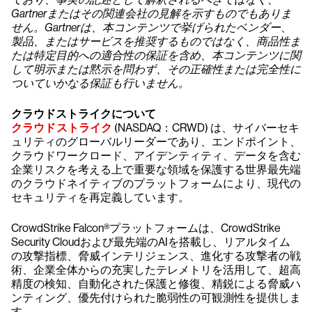
Gartnerまたはその関連会社の見解を示すものでもありま
せん。Gartnerは、本コンテンツで挙げられたベンダー、
製品、またはサービスを推奨するものではなく、商品性ま
たは特定目的への適合性の保証を含め、本コンテンツに関
して明示または黙示を問わず、その正確性または完全性に
ついていかなる保証も行いません。
クラウドストライクについて
クラウドストライク
(NASDAQ：CRWD) は、サイバーセキ
ュリティのグローバルリーダーであり、エンドポイント、
クラウドワークロード、アイデンティティ、データを含む
企業リスクを考える上で重要な領域を保護する世界最先端
のクラウドネイティブのプラットフォームにより、現代の
セキュリティを再定義しています。
CrowdStrike Falcon®プラットフォームは、CrowdStrike
Security Cloudおよび最先端のAIを搭載し、リアルタイム
の攻撃指標、脅威インテリジェンス、進化する攻撃者の戦
術、企業全体からの充実したテレメトリを活用して、超高
精度の検知、自動化された保護と修復、精鋭による脅威ハ
ンティング、優先付けられた脆弱性の可観測性を提供しま
す。