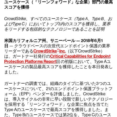
ユースケース（「リーンフォワード」な企業）部門の最高
スコアを獲得
CrowdStrike、すべてのユースケース（Type A、Type B、お
よびType C）においてトップ3内のスコアを獲得し、業界
をリードする包括的なテクノロジーであることを証明
米国カリフォルニア州、サニーベール — 2018年6月1
日
— クラウドベースの次世代エンドポイント保護の業界
®
リーダーである
CrowdStrike
Inc.
（以下CrowdStrike）
は、ガートナー社発行の
Critical Capabilities for Endpoint
Protection Platforms Report
[i] の初版において、Type Aユ
ースケースの製品最高スコアを獲得したことを本日発表し
ました。
ガートナーの調査では、組織のタイプに基づいた3つのユ
ースケースについて、21のエンドポイント保護プラットフ
ォーム（EPP）ベンダーを評価しました。CrowdStrike
は、導入サイクルの非常に早い段階で新しいテクノロジー
を採用する「リーンフォワード」な企業に焦点を当てた
Type Aのユースケースで最高スコアを獲得しました。ま
た、Type Bのユースケースでは第2位を、Type Cのユース