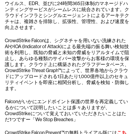
ウイルス、EDR、並びに24時間365日体制のマネージドハ
ンティングサービスがシームレスに統合されています。ク
ラウドインフラとシングルエージェントによるアーキテク
チャは、複雑さを排除し、拡張性、管理性、および速度を
向上させます。
CrowdStrike Falconは、シグネチャを用いない洗練された
AIやIOA (Indicator of Attack)による最先端の振る舞い検知技
術を利用し、既知の脅威と未知の脅威をリアルタイムで阻
止し、あらゆる種類のサイバー攻撃からお客様の環境を保
護します。クラウド上に構築されたグラフデータベース、
CrowdStrike Threat Graph™によって、世界各地からクラウ
ドにアップロードされる1日あたり1,000億件以上のセキュ
リティイベントを即座に相関分析し、脅威を検知・防御し
ます。
Falconがいかにエンドポイント保護の世界を再定義してい
るかについて説明したいことは多々ありますが、
CrowdStrikeについて覚えておいていただきたいことはた
だ1つですー「We Stop Breaches」
CrowdStrike Falcon Prevent™の無料トライアル版には
こち