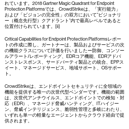
れています。2018 Gartner Magic Quadrant for Endpoint
Protection Platformsでは、CrowdStrikeは、「実行能力」
および「ビジョンの完全性」の双方において”ビジョナリ
ー（概念先行型）クアドラント”内で最高レベルであると
位置付けられています。[ii]
Critical Capabilities for Endpoint Protection Platformsレポー
トの作成に際し、ガートナーは、製品およびサービスの次
の機能クラスについて評価を行いましたー防御、コンソー
ルアラート/レポーティング、EDRコア機能、EDRアドバ
ンストレスポンス、サードパーティ製品との統合、EPPス
イート、マネージドサービス、地域サポート、OSサポー
ト。
CrowdStrikeは、エンドポイントセキュリティに全領域の
機能を提供する唯一の次世代型ベンダーです。機能の範囲
は、次世代アンチウイルス、エンドポイントでの検知・対
応（EDR）、マネージド脅威ハンティング、ITハイジー
ン、脅威インテリジェンス、脆弱性管理と多岐にわたり、
いずれも単一の軽量なエージェントからクラウド経由で提
供されます。