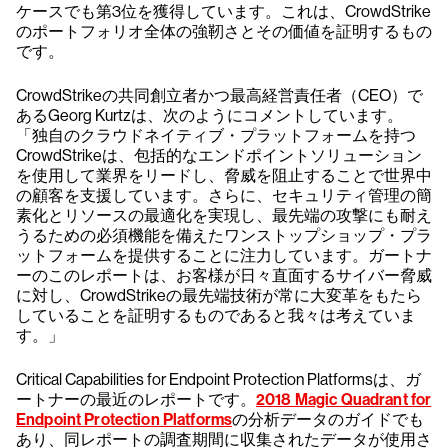
ケースでも第3位を獲得しています。これは、CrowdStrike
のポートフォリオ全体の強靭さとその価値を証明するもの
です。
CrowdStrikeの共同創立者かつ最高経営責任者（CEO）で
あるGeorg Kurtzは、次のようにコメントしています。
「独自のクラウドネイティブ・プラットフォームを持つ
CrowdStrikeは、包括的なエンドポイントソリューション
を使用して業界をリードし、脅威を阻止することで世界中
の顧客を支援しています。さらに、セキュリティ管理の簡
素化とリソースの最適化を実現し、最先端の攻撃にも耐え
うるための必須機能を備えたワンストップショップ・プラ
ットフォームを提供することに注力しています。ガートナ
ーのこのレポートは、お客様が日々直面するサイバー脅威
に対し、CrowdStrikeの最先端技術が常に大変革をもたら
していることを証明するものであると我々は考えていま
す。」
Critical Capabilities for Endpoint Protection Platformsは、ガ
ートナーの最近のレポートです。
2018 Magic Quadrant for
Endpoint Protection Platforms
の分析データのガイドでも
あり、同レポートの調査期間に収集されたデータが使用さ