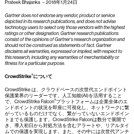
Prateek Bhajanka －2018年1月24日
Gartner does not endorse any vendor, product or service
depicted in its research publications, and does not advise
technology users to select only those vendors with the highest
ratings or other designation. Gartner research publications
consist of the opinions of Gartner’s research organization and
should not be construed as statements of fact. Gartner
disclaims all warranties, expressed or implied, with respect to
this research, including any warranties of merchantability or
fitness for a particular purpose.
®
CrowdStrike
について
CrowdStrike は、クラウドベースの次世代エンドポイント
保護業界のリーダーです。人工知能(AI)を活用すること
®
で、CrowdStrike Falcon
プラットフォームは企業全体のエ
ンドポイントの状況を即座に可視化し、ネットワークに繋
がっているものだけでなく、繋がっていないエンドポイン
トまでも保護します。CrowdStrike Falconは数分で展開で
き、導入初日から対処方法を含むアラートや、リアルタイ
ムでの保護を実現します。また、その中には次世代アンチ