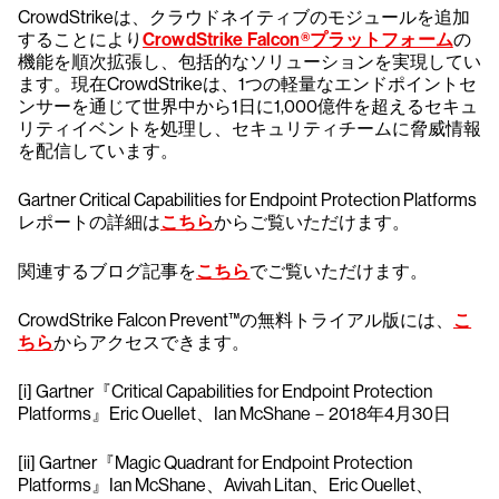
CrowdStrikeは、クラウドネイティブのモジュールを追加
することにより
CrowdStrike Falcon®プラットフォーム
の
機能を順次拡張し、包括的なソリューションを実現してい
ます。現在CrowdStrikeは、1つの軽量なエンドポイントセ
ンサーを通じて世界中から1日に1,000億件を超えるセキュ
リティイベントを処理し、セキュリティチームに脅威情報
を配信しています。
Gartner Critical Capabilities for Endpoint Protection Platforms
レポートの詳細は
こちら
からご覧いただけます。
関連するブログ記事を
こちら
でご覧いただけます。
CrowdStrike Falcon Prevent™の無料トライアル版には、
こ
ちら
からアクセスできます。
[i] Gartner『Critical Capabilities for Endpoint Protection
Platforms』Eric Ouellet、Ian McShane－2018年4月30日
[ii] Gartner『Magic Quadrant for Endpoint Protection
Platforms』Ian McShane、Avivah Litan、Eric Ouellet、