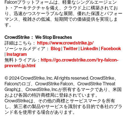
Falconプラットフォームは、軽量なシングルエージェン
ト・アーキテクチャを備え、クラウド上に構築されてお
り、迅速かつスケーラブルな展開、優れた保護とパフォー
マンス、複雑さの低減、短期間での価値提供を実現しま
す。
CrowdStrike： We Stop Breaches
詳細はこちら：
https://www.crowdstrike.jp/
ソーシャルメディア：
Blog
|
Twitter
|
LinkedIn
|
Facebook
|
Instagram
無料トライアル：
https://go.crowdstrike.com/try-falcon-
prevent-jp.html
© 2024 CrowdStrike, Inc. All rights reserved. CrowdStrike、
Falconのロゴ、CrowdStrike Falcon、CrowdStrike Threat
Graphは、CrowdStrike, Inc.が所有するマークであり、米国
および各国の特許商標局に登録されています。
CrowdStrikeは、その他の商標とサービスマークを所有
し、第三者の製品やサービスを識別する目的で各社のブラ
ンド名を使用する場合があります。