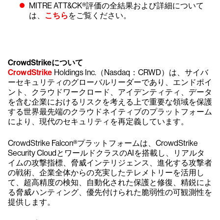
MITRE ATT&CK®評価の全結果および詳細について
は、
こちら
をご覧ください。
CrowdStrikeについて
CrowdStrike
Holdings Inc.（Nasdaq：CRWD）は、サイバ
ーセキュリティのグローバルリーダーであり、エンドポイ
ント、クラウドワークロード、アイデンティティ、データ
を含む企業におけるリスクを考える上で重要な領域を保護
する世界最先端のクラウドネイティブのプラットフォーム
により、現代のセキュリティを再定義しています。
CrowdStrike Falcon®プラットフォームは、CrowdStrike
Security CloudとワールドクラスのAIを搭載し、リアルタ
イムの攻撃指標、脅威インテリジェンス、進化する攻撃者
の戦術、企業全体からの充実したテレメトリーを活用し
て、超高精度の検知、自動化された保護と修復、精鋭によ
る脅威ハンティング、優先付けられた脆弱性の可観測性を
提供します。