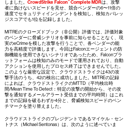
®
しました。
CrowdStrike Falcon
Complete MDR
は、攻撃
者に負けないスピードを見せ、競合ベンダーの6〜11倍の
速度でセキュリティインシデントを検知し、検知カバレッ
ジスコアでも1位を記録しました。
MITREのクローズドブック（非公開）評価では、評価対象
のベンダーに脅威シナリオを事前に知らせることなく、現
実のeCrimeを模した攻撃を行うことで、各ベンダーの能
力を高精度で評価します。今回はFalconエージェントの防
御機能を使用できないシナリオであったため、Falconプラ
ットフォームは検知のみのモードで運用されており、自動
アクションを使用したプロセス終了はできませんでした。
このような厳密な設定で、クラウドストライクは43の攻
撃手法のうち、42の検出に成功しました。MITREの記録
によれば、クラウドストライクのMTTD（平均検出時
間/Mean Time To Detect：特定の攻撃の開始から、その攻
撃を通知するメールアラート受信までの平均時間）はこれ
までの記録を破るわずか4分と、脅威検知スピードのベン
チマークを塗り替えました。
クラウドストライクのプレジデントであるマイケル・セン
トナス（Michael Sentonas）は、次のように述べていま