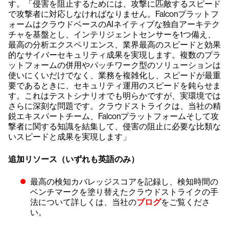
す。「侵害を阻止するためには、攻撃に匹敵するスピード
で攻撃者に対応しなければなりません。Falconプラットフ
ォームはクラウドベースのAIネイティブな独自アーキテク
チャを基盤とし、インテリジェントセンサーを1つ備え、
最高の分析エクスペリエンス、業界最高のスピードと効果
的なサイバーセキュリティ成果を実現します。複数のプラ
ットフォームの併用やパッチワーク型のソリューションは
使いにくいだけでなく、業務を複雑化し、スピードが最重
要であるときに、セキュリティ運用のスピードを鈍らせま
す。これはテストシナリオでも明らかですが、実環境では
さらに深刻な問題です。クラウドストライクは、当社の精
鋭エキスパートチーム、Falconプラットフォームそして攻
撃者に関する知識を結集して、侵害の阻止に必要な比類な
いスピードと成果を実現します」
追加リソース（いずれも英語のみ）
最高の検知カバレッジスコアを記録し、検知時間の
ベンチマークを塗り替えたクラウドストライクの手
法について詳しくは、当社の
ブログ
をご覧くださ
い。