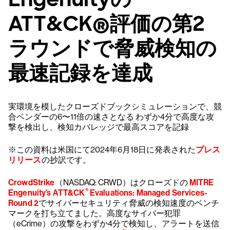
ATT&CK®評価の第2
ラウンドで脅威検知の
最速記録を達成
実環境を模したクローズドブックシミュレーションで、競
合ベンダーの6〜11倍の速さとなる わずか4分で高度な攻
撃を検出し、検知カバレッジで最高スコアを記録
※この資料は米国にて2024年6月18日に発表された
プレス
リリース
の抄訳です。
CrowdStrike
（NASDAQ: CRWD）はクローズドの
MITRE
®
Engenuity’s ATT&CK
Evaluations: Managed Services-
Round 2
でサイバーセキュリティ脅威の検知速度のベンチ
マークを打ち立てました。高度なサイバー犯罪
（eCrime）の攻撃をわずか4分で検知し、アラートを送信