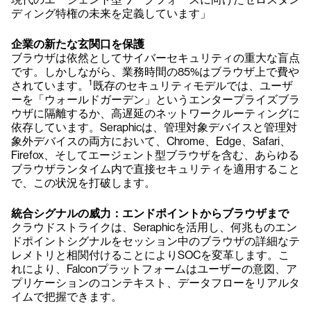
ディング特権の未来を定義しています」
企業の新たな玄関口を保護
ブラウザは依然としてサイバーセキュリティの重大な盲点
です。しかしながら、業務時間の85%はブラウザ上で費や
1
されています。
既存のセキュリティモデルでは、ユーザ
ーを「ウォールドガーデン」というエンタープライズブラ
ウザに隔離するか、高遅延のネットワークルーティングに
依存しています。Seraphicは、管理対象デバイスと管理対
象外デバイスの両方において、Chrome、Edge、Safari、
Firefox、そしてエージェント型ブラウザを含む、あらゆる
ブラウザランタイム内で直接セキュリティを適用すること
で、この状況を打破します。
統合シグナルの威力：エンドポイントからブラウザまで
クラウドストライクは、Seraphicを活用し、何兆ものエン
ドポイントシグナルをセッション中のブラウザの詳細なテ
レメトリと相関付けることによりSOCを変革します。こ
れにより、Falconプラットフォームはユーザーの意図、ア
プリケーションのコンテキスト、データフローをリアルタ
イムで把握できます。