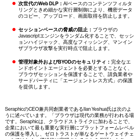
次世代のWeb DLP：
AIベースのコンテンツフィルタ
リングときめ細かな実行層制御により、機密データ
のコピー、アップロード、画面取得を防止します。
セッションベースの脅威の阻止：
ブラウザの
Javascriptエンジンをランダム化することで、セッシ
ョンハイジャック、高度なフィッシング、マンイン
ザブラウザ攻撃を実行時点で阻止します。
管理対象外およびBYODのセキュリティ：
完全なエ
ンドポイントエージェントを必要とすることなく、
ブラウザセッションを保護することで、請負業者や
サードパーティに「エージェントレス方式」の保護
を提供します。
SeraphicのCEO兼共同創業者であるIlan Yeshua氏は次のよ
うに述べています。「ブラウザは現代の業務が行われる場
です。Seraphicは、クラウドストライクに加わることで、
企業において最も重要な実行層にプラットフォームレベル
の保護を導入し、ゼロトラストが単なるゲートウェイチェ