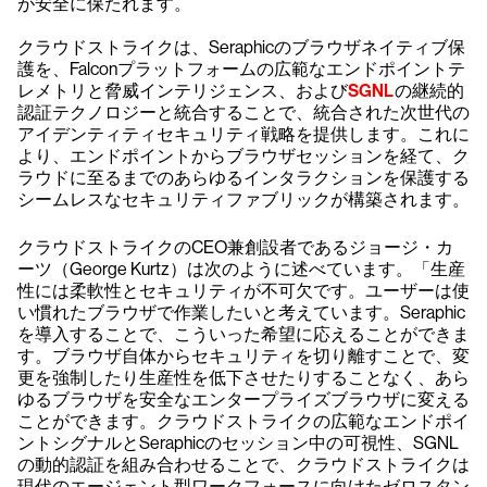
が安全に保たれます。
クラウドストライクは、Seraphicのブラウザネイティブ保
護を、Falconプラットフォームの広範なエンドポイントテ
レメトリと脅威インテリジェンス、および
SGNL
の継続的
認証テクノロジーと統合することで、統合された次世代の
アイデンティティセキュリティ戦略を提供します。これに
より、エンドポイントからブラウザセッションを経て、ク
ラウドに至るまでのあらゆるインタラクションを保護する
シームレスなセキュリティファブリックが構築されます。
クラウドストライクのCEO兼創設者であるジョージ・カ
ーツ（George Kurtz）は次のように述べています。「生産
性には柔軟性とセキュリティが不可欠です。ユーザーは使
い慣れたブラウザで作業したいと考えています。Seraphic
を導入することで、こういった希望に応えることができま
す。ブラウザ自体からセキュリティを切り離すことで、変
更を強制したり生産性を低下させたりすることなく、あら
ゆるブラウザを安全なエンタープライズブラウザに変える
ことができます。クラウドストライクの広範なエンドポイ
ントシグナルとSeraphicのセッション中の可視性、SGNL
の動的認証を組み合わせることで、クラウドストライクは
現代のエージェント型ワークフォースに向けたゼロスタン