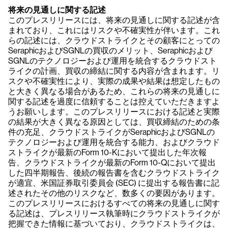
将来の見通しに関する記述
このプレスリリースには、将来の見通しに関する記述が含
まれており、これにはリスクや不確実性が伴います。これ
らの記述には、クラウドストライクとその顧客にとっての
SeraphicおよびSGNLの買収のメリット、Seraphicおよび
SGNLのテクノロジーおよび運用を統合するクラウドスト
ライクの計画、買収の締結に関する内容が含まれます。リ
スクや不確実性により、実際の成果や結果は想定したもの
と大きく異なる場合があるため、これらの将来の見通しに
関する記述を過度に信頼することは控えていただきますよ
うお願いします。このプレスリリースにおける記述と実際
の結果が大きく異なる原因としては、買収締結のための条
件の充足、クラウドストライクがSeraphicおよびSGNLの
テクノロジーおよび運用を統合する能力、およびクラウド
ストライクが最新のForm 10-Kにおいて提出した年次報
告、クラウドストライクが最新のForm 10-Qにおいて提出
した四半期報告、後続の報告書を含むクラウドストライク
が適宜、米国証券取引委員会 (SEC) に提出する報告書に記
述されたその他のリスクなど、数多くの要因があります。
このプレスリリースにおけるすべての将来の見通しに関す
る記述は、プレスリリース執筆時にクラウドストライクが
把握できた情報に基づいており、クラウドストライクは、