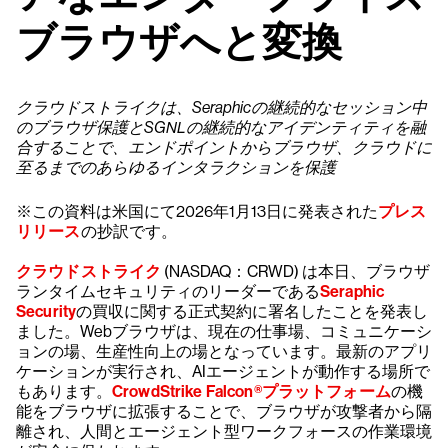
ブラウザへと変換
クラウドストライクは、Seraphicの継続的なセッション中
のブラウザ保護とSGNLの継続的なアイデンティティを融
合することで、エンドポイントからブラウザ、クラウドに
至るまでのあらゆるインタラクションを保護
※この資料は米国にて2026年1月13日に発表された
プレス
リリース
の抄訳です。
クラウドストライク
(NASDAQ：CRWD) は本日、ブラウザ
ランタイムセキュリティのリーダーである
Seraphic
Security
の買収に関する正式契約に署名したことを発表し
ました。Webブラウザは、現在の仕事場、コミュニケーシ
ョンの場、生産性向上の場となっています。最新のアプリ
ケーションが実行され、AIエージェントが動作する場所で
もあります。
CrowdStrike Falcon®プラットフォーム
の機
能をブラウザに拡張することで、ブラウザが攻撃者から隔
離され、人間とエージェント型ワークフォースの作業環境