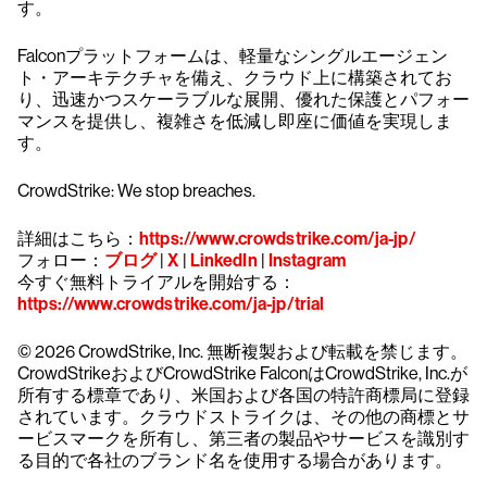
す。
Falconプラットフォームは、軽量なシングルエージェン
ト・アーキテクチャを備え、クラウド上に構築されてお
り、迅速かつスケーラブルな展開、優れた保護とパフォー
マンスを提供し、複雑さを低減し即座に価値を実現しま
す。
CrowdStrike: We stop breaches.
詳細はこちら：
https://www.crowdstrike.com/ja-jp/
フォロー：
ブログ
|
X
|
LinkedIn
|
Instagram
今すぐ無料トライアルを開始する：
https://www.crowdstrike.com/ja-jp/trial
© 2026 CrowdStrike, Inc. 無断複製および転載を禁じます。
CrowdStrikeおよびCrowdStrike FalconはCrowdStrike, Inc.が
所有する標章であり、米国および各国の特許商標局に登録
されています。クラウドストライクは、その他の商標とサ
ービスマークを所有し、第三者の製品やサービスを識別す
る目的で各社のブランド名を使用する場合があります。