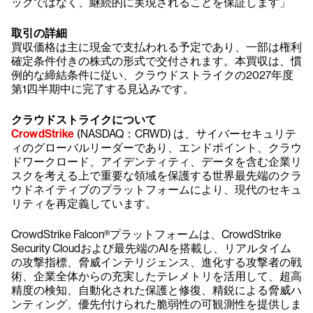
ックではなく、継続的に実現されることを保証します」
取引の詳細
買収価格は主に現金で支払われる予定であり、一部は権利
確定条件付きの株式の形式で交付されます。本買収は、慣
例的な締結条件に従い、クラウドストライクの2027年度
第1四半期中に完了する見込みです。
クラウドストライクについて
CrowdStrike
(NASDAQ：CRWD) は、サイバーセキュリテ
ィのグローバルリーダーであり、エンドポイント、クラウ
ドワークロード、アイデンティティ、データを含む企業リ
スクを考える上で重要な領域を保護する世界最先端のクラ
ウドネイティブのプラットフォームにより、現代のセキュ
リティを再定義しています。
CrowdStrike Falcon®プラットフォームは、CrowdStrike
Security Cloudおよび最先端のAIを搭載し、リアルタイム
の攻撃指標、脅威インテリジェンス、進化する攻撃者の戦
術、企業全体からの充実したテレメトリを活用して、超高
精度の検知、自動化された保護と修復、精鋭による脅威ハ
ンティング、優先付けられた脆弱性の可観測性を提供しま