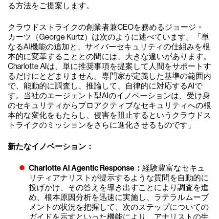
る方法をご提案します。
クラウドストライクの創業者兼CEOを務めるジョージ・
カーツ（George Kurtz）は次のように述べています。「単
なるAI機能の追加と、サイバーセキュリティの仕組みを根
本的に変革することとの間には、大きな違いがあります。
Charlotte AIは、単に推奨事項を提案して人間をサポートす
るだけにとどまりません。専門家が定義した基準の範囲内
で、能動的に調査し、推論して、自律的に対応するAIで
す。当社のエージェント型AIのイノベーションは、受け身
のセキュリティからプロアクティブなセキュリティへの根
本的な変化をもたらし、侵害を阻止するというクラウドス
トライクのミッションをさらに進化させるものです」
新たなイノベーション：
Charlotte AI Agentic Response：
経験豊富なセキュ
リティアナリストが提示するような質問を自動的に
投げかけ、その答えを導き出すことにより調査を進
め、根本原因分析を迅速に実施し、ラテラルムーブ
メントの状況を把握して、次のステップについての
ガイドを示すといった機能により、アナリストの生