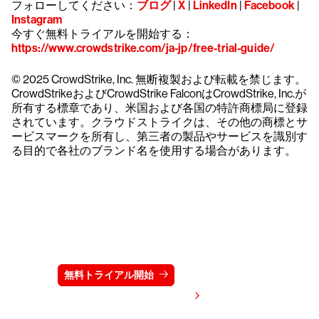
フォローしてください：
ブログ
|
X
|
LinkedIn
|
Facebook
|
Instagram
今すぐ無料トライアルを開始する：
https://www.crowdstrike.com/ja-jp/free-trial-guide/
© 2025 CrowdStrike, Inc. 無断複製および転載を禁じます。
CrowdStrikeおよびCrowdStrike FalconはCrowdStrike, Inc.が
所有する標章であり、米国および各国の特許商標局に登録
されています。クラウドストライクは、その他の商標とサ
ービスマークを所有し、第三者の製品やサービスを識別す
る目的で各社のブランド名を使用する場合があります。
クラウドストライクを15日間無料でお試しく
ださい
無料トライアル開始
お問い合わせ
価格を表示する