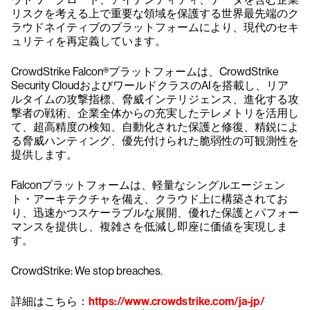
リスクを考える上で重要な領域を保護する世界最先端のク
ラウドネイティブのプラットフォームにより、現代のセキ
ュリティを再定義しています。
CrowdStrike Falcon®プラットフォームは、CrowdStrike
Security CloudおよびワールドクラスのAIを搭載し、リア
ルタイムの攻撃指標、脅威インテリジェンス、進化する攻
撃者の戦術、企業全体からの充実したテレメトリを活用し
て、超高精度の検知、自動化された保護と修復、精鋭によ
る脅威ハンティング、優先付けられた脆弱性の可観測性を
提供します。
Falconプラットフォームは、軽量なシングルエージェン
ト・アーキテクチャを備え、クラウド上に構築されてお
り、迅速かつスケーラブルな展開、優れた保護とパフォー
マンスを提供し、複雑さを低減し即座に価値を実現しま
す。
CrowdStrike: We stop breaches.
詳細はこちら：
https://www.crowdstrike.com/ja-jp/