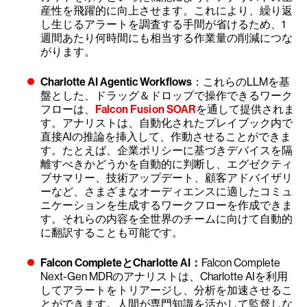
産性を飛躍的に向上させます。これにより、繰り返
し生じるアラートを調査する手間が省けるため、1
週間あたり何時間にも相当する作業量の削減につな
がります。
Charlotte AI Agentic Workflows
：これらのLLMを基
盤とした、ドラッグ＆ドロップで操作できるワーク
フローは、
Falcon Fusion SOAR
を通して提供されま
す。アナリストは、自動化されたプレイブック内で
直接AIの推論を挿入して、作動させることができま
す。たとえば、企業ポリシーに基づきデバイスを隔
離すべきかどうかを自動的に判断し、エグゼクティ
ブサマリー、技術アップデート、顧客アドバイザリ
ーなど、さまざまなオーディエンスに適したコミュ
ニケーションを生成するワークフローを作成できま
す。それらの内容を全世界のチームに向けて自動的
に翻訳することも可能です。
Falcon CompleteとCharlotte AI：
Falcon Complete
Next-Gen MDRのアナリストは、Charlotte AIを利用
してアラートをトリアージし、分析を加速させるこ
とができます。人間が専門知識を活かして監督しな