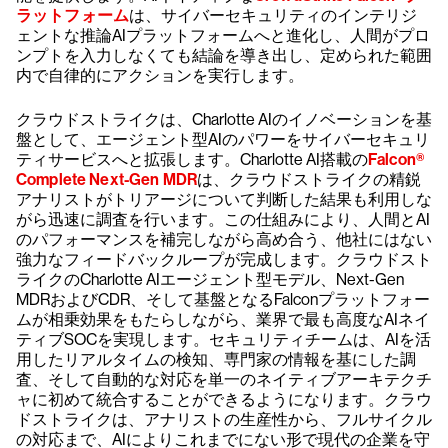
ラットフォーム
は、サイバーセキュリティのインテリジ
ェントな推論AIプラットフォームへと進化し、人間がプロ
ンプトを入力しなくても結論を導き出し、定められた範囲
内で自律的にアクションを実行します。
クラウドストライクは、Charlotte AIのイノベーションを基
盤として、エージェント型AIのパワーをサイバーセキュリ
ティサービスへと拡張します。Charlotte AI搭載の
Falcon®
Complete Next-Gen MDR
は、クラウドストライクの精鋭
アナリストがトリアージについて判断した結果も利用しな
がら迅速に調査を行います。この仕組みにより、人間とAI
のパフォーマンスを補完しながら高め合う、他社にはない
強力なフィードバックループが完成します。クラウドスト
ライクのCharlotte AIエージェント型モデル、Next-Gen
MDRおよびCDR、そして基盤となるFalconプラットフォー
ムが相乗効果をもたらしながら、業界で最も高度なAIネイ
ティブSOCを実現します。セキュリティチームは、AIを活
用したリアルタイムの検知、専門家の情報を基にした調
査、そして自動的な対応を単一のネイティブアーキテクチ
ャに初めて統合することができるようになります。クラウ
ドストライクは、アナリストの生産性から、フルサイクル
の対応まで、AIによりこれまでにない形で現代の企業を守