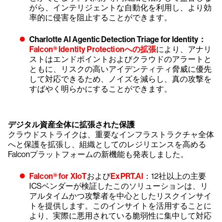
がら、インテリジェントな自動化を利用し、より効
率的に侵害を阻止することができます。
Charlotte AI Agentic Detection Triage for Identity：
Falcon® Identity Protectionへの拡張
により、アナリ
ストはエンドポイントおよびクラウドのアラートと
ともに、リスクの高いアイデンティティ脅威に優先
して対応できるため、ノイズを減らし、真の攻撃を
すばやく明らかにすることができます。
デジタル資産全体に拡張された保護
クラウドストライクは、重要なインフラストラクチャ全体
へと保護を拡張し、組織としてのレジリエンスを高める
Falconプラットフォームの新機能も発表しました。
Falcon® for XIoT
および
ExPRT.AI
：12社以上の主要
ICSベンダーが検証したこのソリューションは、リ
アルタイムかつ攻撃者を中心としたリスクインサイ
トを提供します。このインサイトを活用することに
より、実際に悪用されている脆弱性に集中して対応