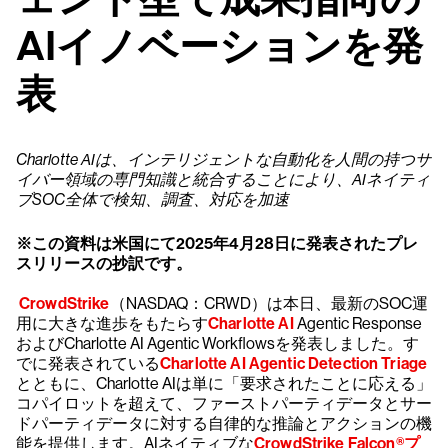
AIイノベーションを発
表
Charlotte AIは、インテリジェントな自動化を人間の持つサ
イバー領域の専門知識と統合することにより、AIネイティ
ブSOC全体で検知、調査、対応を加速
※この資料は米国にて2025年4月28日に発表されたプレ
スリリースの抄訳です。
CrowdStrike
（NASDAQ：CRWD）は本日、最新のSOC運
用に大きな進歩をもたらす
Charlotte AI
Agentic Response
およびCharlotte AI Agentic Workflowsを発表しました。す
でに発表されている
Charlotte AI Agentic Detection Triage
とともに、Charlotte AIは単に「要求されたことに応える」
コパイロットを超えて、ファーストパーティデータとサー
ドパーティデータに対する自律的な推論とアクションの機
能を提供します。AIネイティブな
CrowdStrike Falcon®プ