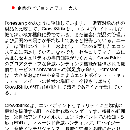
企業のビジョンとフォーカス
Forresterは次のように評価しています。「調査対象の他の
製品と比較して、CrowdStrikeは、エクスプロイトおよび
振る舞い検知機能に秀でている。また顧客は製品の管理お
よび展開の容易さが平均以上であると報告している。ユー
ザーは同社のパートナーおよびサービスの充実したエコシ
ステムに満足している。なかでも、セキュリティチームに
高度なセキュリティの専門知識がなくとも、CrowdStrike
のプロアクティブな脅威ハンティング機能が提供される廉
価なサービス”OverWatch”への満足度が高い。Forrester
は、大企業および中小企業によるエンドポイント・セキュ
リティ・スイートの選考の場面で、今後もしばらく
CrowdStrikeが有力候補として残るであろうと予想してい
る。」
CrowdStrikeは、エンドポイントセキュリティに全領域の
機能を提供する唯一の次世代型ベンダーです。機能の範囲
は、次世代アンチウイルス、エンドポイントでの検知・対
応（EDR）、マネージド脅威ハンティング、ITハイジー
ン、脅威インテリジェンス、脆弱性管理と多岐にわたり、