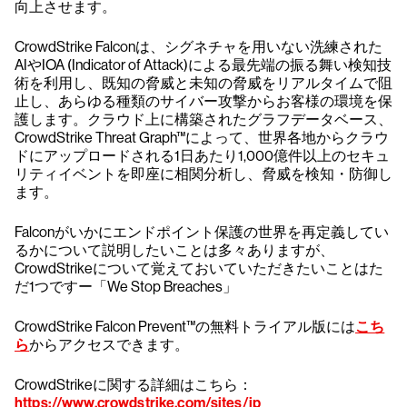
向上させます。
CrowdStrike Falconは、シグネチャを用いない洗練された
AIやIOA (Indicator of Attack)による最先端の振る舞い検知技
術を利用し、既知の脅威と未知の脅威をリアルタイムで阻
止し、あらゆる種類のサイバー攻撃からお客様の環境を保
護します。クラウド上に構築されたグラフデータベース、
CrowdStrike Threat Graph™によって、世界各地からクラウ
ドにアップロードされる1日あたり1,000億件以上のセキュ
リティイベントを即座に相関分析し、脅威を検知・防御し
ます。
Falconがいかにエンドポイント保護の世界を再定義してい
るかについて説明したいことは多々ありますが、
CrowdStrikeについて覚えておいていただきたいことはた
だ1つですー「We Stop Breaches」
CrowdStrike Falcon Prevent™の無料トライアル版には
こち
ら
からアクセスできます。
CrowdStrikeに関する詳細はこちら：
https://www.crowdstrike.com/sites/jp