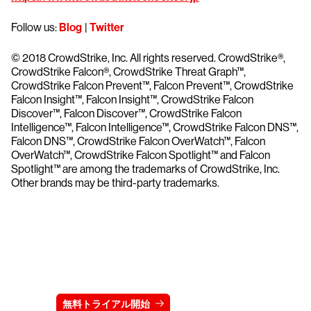
Follow us:
Blog
|
Twitter
© 2018 CrowdStrike, Inc. All rights reserved. CrowdStrike®,
CrowdStrike Falcon®, CrowdStrike Threat Graph™,
CrowdStrike Falcon Prevent™, Falcon Prevent™, CrowdStrike
Falcon Insight™, Falcon Insight™, CrowdStrike Falcon
Discover™, Falcon Discover™, CrowdStrike Falcon
Intelligence™, Falcon Intelligence™, CrowdStrike Falcon DNS™,
Falcon DNS™, CrowdStrike Falcon OverWatch™, Falcon
OverWatch™, CrowdStrike Falcon Spotlight™ and Falcon
Spotlight™ are among the trademarks of CrowdStrike, Inc.
Other brands may be third-party trademarks.
クラウドストライクを15日間無料でお試しく
ださい
無料トライアル開始
お問い合わせ