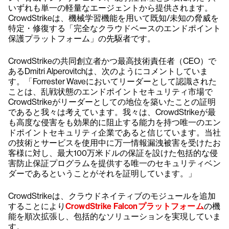
いずれも単一の軽量なエージェントから提供されます。
CrowdStrikeは、機械学習機能を用いて既知/未知の脅威を
特定・修復する「完全なクラウドベースのエンドポイント
保護プラットフォーム」の先駆者です。
CrowdStrikeの共同創立者かつ最高技術責任者（CEO）で
あるDmitri Alperovitchは、次のようにコメントしていま
す。「Forrester Waveにおいてリーダーとして認識された
ことは、乱戦状態のエンドポイントセキュリティ市場で
CrowdStrikeがリーダーとしての地位を築いたことの証明
であると我々は考えています。我々は、CrowdStrikeが最
も高度な侵害をも効果的に阻止する能力を持つ唯一のエン
ドポイントセキュリティ企業であると信じています。当社
の技術とサービスを使用中に万一情報漏洩被害を受けたお
客様に対し、最大100万米ドルの保証を設けた包括的な侵
害防止保証プログラムを提供する唯一のセキュリティベン
ダーであるということがそれを証明しています。」
CrowdStrikeは、クラウドネイティブのモジュールを追加
することにより
CrowdStrike Falconプラットフォーム
の機
能を順次拡張し、包括的なソリューションを実現していま
す。