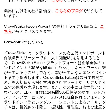
業界における同社の評価を、
こちらのブログ
で紹介して
います。
CrowdStrike Falcon Prevent™の無料トライアル版には、
こ
ちら
からアクセスできます。
CrowdStrike®について
CrowdStrike は、クラウドベースの次世代エンドポイント
保護業界のリーダーです。人工知能(AI)を活用すること
で、CrowdStrike Falcon®プラットフォームは企業全体のエ
ンドポイントの状況を即座に可視化し、ネットワークに繋
がっているものだけでなく、繋がっていないエンドポイン
トまでも保護します。CrowdStrike Falconは数分で展開で
き、導入初日から対処方法を含むアラートや、リアルタイ
ムでの保護を実現します。また、その中には次世代アンチ
ウイルス、EDR、並びに24時間365日体制のマネージドハ
ンティングサービスがシームレスに統合されています。ク
ラウドインフラとシングルエージェントによるアーキテク
チャは、複雑さを排除し、拡張性、管理性、および速度を