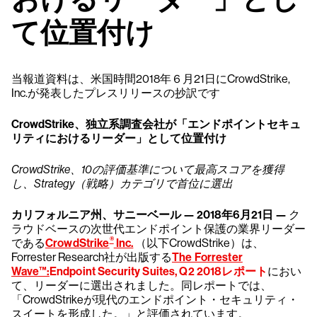
て位置付け
当報道資料は、米国時間2018年６月21日にCrowdStrike,
Inc.が発表したプレスリリースの抄訳です
CrowdStrike、独立系調査会社が「エンドポイントセキュ
リティにおけるリーダー」として位置付け
CrowdStrike、10の評価基準について最高スコアを獲得
し、Strategy（戦略）カテゴリで首位に選出
カリフォルニア州、サニーベール — 2018年6月21日 —
ク
ラウドベースの次世代エンドポイント保護の業界リーダー
®
である
CrowdStrike
Inc.
（以下CrowdStrike）は、
Forrester Research社が出版する
The Forrester
Wave™:
Endpoint Security Suites, Q2 2018レポート
におい
て、リーダーに選出されました。同レポートでは、
「CrowdStrikeが現代のエンドポイント・セキュリティ・
スイートを形成した。」と評価されています。