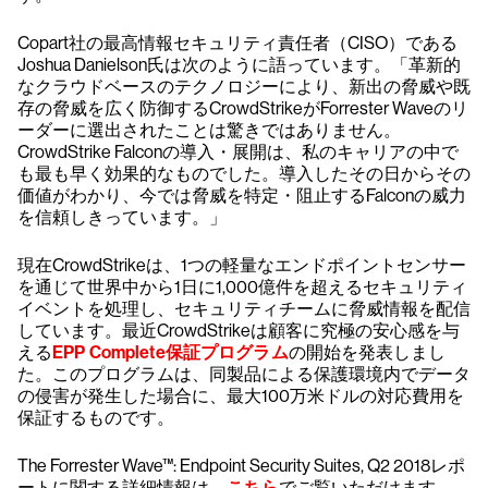
Copart社の最高情報セキュリティ責任者（CISO）である
Joshua Danielson氏は次のように語っています。「革新的
なクラウドベースのテクノロジーにより、新出の脅威や既
存の脅威を広く防御するCrowdStrikeがForrester Waveのリ
ーダーに選出されたことは驚きではありません。
CrowdStrike Falconの導入・展開は、私のキャリアの中で
も最も早く効果的なものでした。導入したその日からその
価値がわかり、今では脅威を特定・阻止するFalconの威力
を信頼しきっています。」
現在CrowdStrikeは、1つの軽量なエンドポイントセンサー
を通じて世界中から1日に1,000億件を超えるセキュリティ
イベントを処理し、セキュリティチームに脅威情報を配信
しています。最近CrowdStrikeは顧客に究極の安心感を与
える
EPP Complete保証プログラム
の開始を発表しまし
た。このプログラムは、同製品による保護環境内でデータ
の侵害が発生した場合に、最大100万米ドルの対応費用を
保証するものです。
The Forrester Wave™: Endpoint Security Suites, Q2 2018レポ
ートに関する詳細情報は、
こちら
でご覧いただけます。