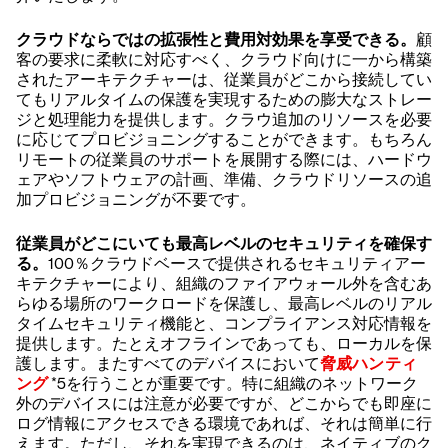
クラウドならではの拡張性と費用対効果を享受できる。
顧
客の要求に柔軟に対応すべく、クラウド向けに一から構築
されたアーキテクチャーは、従業員がどこから接続してい
てもリアルタイムの保護を実現するための膨大なストレー
ジと処理能力を提供します。クラウ追加のリソースを必要
に応じてプロビジョニングすることができます。もちろん
リモートの従業員のサポートを展開する際には、ハードウ
ェアやソフトウェアの計画、準備、クラウドリソースの追
加プロビジョニングが不要です。
従業員がどこにいても最高レベルのセキュリティを確保す
る。
100％クラウドベースで提供されるセキュリティアー
キテクチャーにより、組織のファイアウォール外を含むあ
らゆる場所のワークロードを保護し、最高レベルのリアル
タイムセキュリティ機能と、コンプライアンス対応情報を
提供します。たとえオフラインであっても、ローカルを保
護します。またすべてのデバイスにおいて
脅威ハンティ
ング
*5を行うことが重要です。特に組織のネットワーク
外のデバイスには注意が必要ですが、どこからでも即座に
ログ情報にアクセスできる環境であれば、それは簡単に行
えます。ただし、それを実現できるのは、ネイティブのク