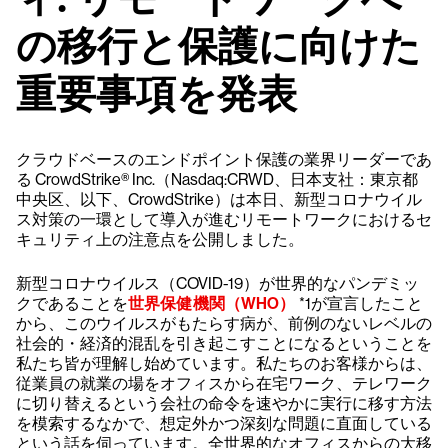
の移行と保護に向けた
重要事項を発表
クラウドベースのエンドポイント保護の業界リーダーであ
る CrowdStrike® Inc.（Nasdaq:CRWD、日本支社：東京都
中央区、以下、CrowdStrike）は本日、新型コロナウイル
ス対策の一環として導入が進むリモートワークにおけるセ
キュリティ上の注意点を公開しました。
新型コロナウイルス（COVID-19）が世界的なパンデミッ
クであることを
世界保健機関（WHO）
*1が宣言したこと
から、このウイルスがもたらす病が、前例のないレベルの
社会的・経済的混乱を引き起こすことになるということを
私たち皆が理解し始めています。私たちのお客様からは、
従業員の就業の場をオフィスから在宅ワーク、テレワーク
に切り替えるという会社の命令を速やかに実行に移す方法
を模索するなかで、想定外かつ深刻な問題に直面している
という話を伺っています。全世界的なオフィスからの大移