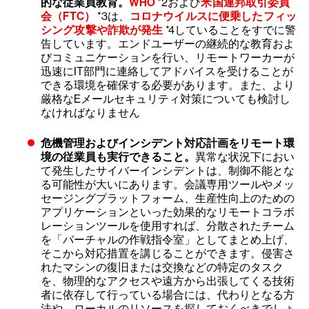
的な従業員教育。
WHO
*2および
米国連邦取引委員
会（FTC）
*3は、
コロナウイルスに便乗したフィッ
シング攻撃や詐欺が発生
*4していることをすでに警
告しています。エンドユーザーの継続的な教育およ
びコミュニケーションを行い、リモートワーカーが
迅速にIT部門に連絡してアドバイスを受けることが
できる環境を確保する必要があります。また、より
厳格なEメールセキュリティ対策についても検討し
なければなりません
危機管理およびインシデント対応計画をリモート環
境の従業員も実行できること。
異常な状況下におい
て発生したサイバーインシデントは、制御不能とな
る可能性が大いにあります。会議専用ツールやメッ
セージングプラットフォーム、生産性向上のための
アプリケーションといった効果的なリモートコラボ
レーションツールを使用すれば、分散されたチーム
を「バーチャルの作戦指令室」としてまとめ上げ、
そこから対応措置を講じることができます。侵害さ
れたマシンの復旧または交換などの特定のタスク
を、物理的なアクセスや遠方から出張してくる技術
者に依存して行っている場合には、代わりとなる方
法や、ローカルのリソースを探しておくべきでしょ