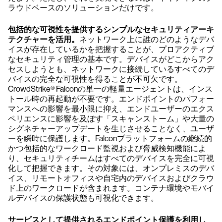
ラウドベースのソリューションだけです。
包括的な可視性を提供するシンプルなセキュリティアーキ
テクチャーを活用。
ネットワーク上に誰のどのようなデバ
イスが存在しているかを把握することが、プロアクティブ
なセキュリティ管理の基本です。デバイスがどこからアク
セスしようとも、ネットワークに接続しているすべてのデ
バイスの完全な可視性を得ることが不可欠です。
CrowdStrike® Falconの単一の軽量エージェントは、インス
トール時の再起動が不要です。エンドポイントのパフォー
マンスへの影響を最小限に抑え、エンドユーザーのエクス
ペリエンスに影響を及ぼす「スキャンストーム」や大量の
シグネチャーアップデートを生じさせることなく、ユーザ
ーを瞬時に保護します。Falconプラットフォームの継続的
かつ包括的なワークロード監視および脅威検知機能によ
り、セキュリティチームはすべてのデバイスを完全に可視
化して把握できます。その対象には、オンプレミスのデバ
イス、リモートオフィスや自宅内のデバイスおよびクラウ
ド上のワークロードが含まれます。コンテナ環境やモバイ
ルデバイスの保護状態も可視化できます。
サービスとして提供されるエンドポイント保護を利用し