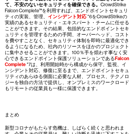
て、不安のないセキュリティを確保できる。
CrowdStrike
Falcon Complete™を利用すれば、エンドポイントセキュリ
ティの実装、管理、
インシデント対応
*6をCrowdStrikeの
実績のあるセキュリティ・エキスパート・チームに任せる
ことができます。その結果、包括的なエンドポイントセキ
ュリティを管理するための手間、オーバーヘッド、コスト
を費やすことなく、セキュリティ体制を即時に最適化でき
るようになるため、社内のリソースをほかのプロジェクト
に集中させることができます。100％手を煩わす事なく安
心できるエンドポイント保護ソリューションである
Falcon
Complete
*7は、利用開始時から構成から保守、監視、イ
ンシデント対応、修復に至るまで、エンドポイントセキュ
リティのあらゆる側面に必要な人材、プロセス、テクノロ
ジーを独自の方法で提供し、オンプレミスのワークロード
もリモートの従業員も一様に保護できます。
まとめ
新型コロナがもたらす危機は、しばらく続くと思われま
す。企業とその従業員は、難しい決断を迅速に下すことを