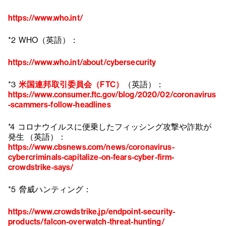
https://www.who.int/
*2 WHO（英語）：
https://www.who.int/about/cybersecurity
*3
米国連邦取引委員会（FTC）
（英語）：
https://www.consumer.ftc.gov/blog/2020/02/coronavirus
-scammers-follow-headlines
*4 コロナウイルスに便乗したフィッシング攻撃や詐欺が
発生 （英語）：
https://www.cbsnews.com/news/coronavirus-
cybercriminals-capitalize-on-fears-cyber-firm-
crowdstrike-says/
*5 脅威ハンティング：
https://www.crowdstrike.jp/endpoint-security-
products/falcon-overwatch-threat-hunting/