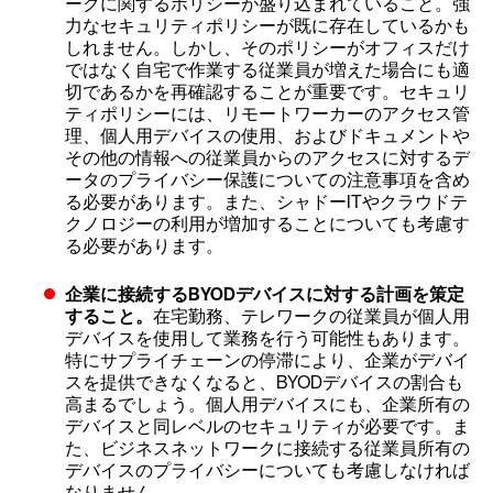
ークに関するポリシーが盛り込まれていること。強
力なセキュリティポリシーが既に存在しているかも
しれません。しかし、そのポリシーがオフィスだけ
ではなく自宅で作業する従業員が増えた場合にも適
切であるかを再確認することが重要です。セキュリ
ティポリシーには、リモートワーカーのアクセス管
理、個人用デバイスの使用、およびドキュメントや
その他の情報への従業員からのアクセスに対するデ
ータのプライバシー保護についての注意事項を含め
る必要があります。また、シャドーITやクラウドテ
クノロジーの利用が増加することについても考慮す
る必要があります。
企業に接続するBYODデバイスに対する計画を策定
すること。
在宅勤務、テレワークの従業員が個人用
デバイスを使用して業務を行う可能性もあります。
特にサプライチェーンの停滞により、企業がデバイ
スを提供できなくなると、BYODデバイスの割合も
高まるでしょう。個人用デバイスにも、企業所有の
デバイスと同レベルのセキュリティが必要です。ま
た、ビジネスネットワークに接続する従業員所有の
デバイスのプライバシーについても考慮しなければ
なりません。