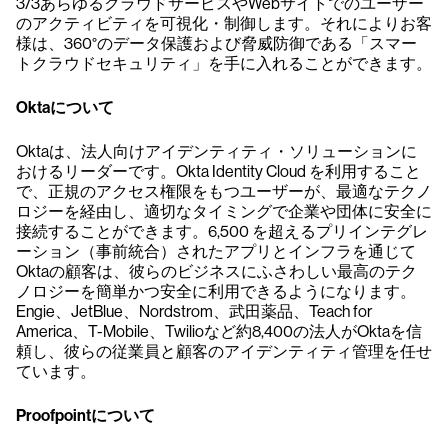
3/3あらゆるクラウドサービスやWebサイトでのユーザー
のアクティビティを可視化・制御します。それによりお客
様は、360°のデータ保護および脅威防御である「スマー
トクラウドセキュリティ」を手に入れることができます。
Oktaについて
Oktaは、法人向けアイデンティティ・ソリューションに
おけるリーダーです。Okta Identity Cloud を利用すること
で、正規のアクセス権限をもつユーザーが、最適なテクノ
ロジーを経由し、適切なタイミングで企業や団体に安全に
接続することができます。6,500 を超えるプリインテグレ
ーション（事前統合）されたアプリとインフラを通じて
Oktaの顧客は、彼らのビジネスにふさわしい最高のテク
ノロジーを簡単かつ安全に利用できるようになります。
Engie、JetBlue、Nordstrom、武田薬品、Teach for
America、T-Mobile、Twilioなど約8,400の法人がOktaを信
頼し、彼らの従業員と顧客のアイデンティティ管理を任せ
ています。
Proofpointについて