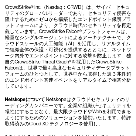
CrowdStrike® Inc.（Nasdaq：CRWD）は、サイバーセキュ
リティのグローバルリーダーであり、セキュリティ侵害を
阻止するためにゼロから構築したエンドポイント保護プラ
ットフォームにより、クラウド時代のセキュリティを再定
義しています。CrowdStrike Falcon®プラットフォームは、
軽量なシングルエージェントによるアーキテクチャで、ク
ラウドスケールの人工知能（AI）を活用し、リアルタイム
で組織全体の保護・可視化を提供するとともに、ネットワ
ーク内外でエンドポイントに対する攻撃を防止します。独
自のCrowdStrike Threat Graph®を採用したCrowdStrike
Falconは、世界で最も高度なセキュリティデータプラット
フォームのひとつとして、世界中から取得した週３兆件超
のエンドポイント関連イベントをリアルタイムで相関分析
しています。
Netskopeについて
Netskopeはクラウドセキュリティのリ
ーディングカンパニーです。企業や組織がセキュリティを
犠牲にすることなく、最大限クラウドやWebを利用できる
ようにするためのソリューションを提供いたします。特許
取得済みのCloud XD テクノロジーを使用し、