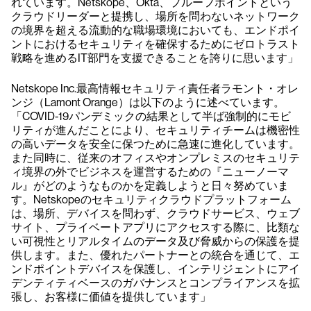
れています。Netskope、Okta、プルーフポイントという
クラウドリーダーと提携し、場所を問わないネットワーク
の境界を超える流動的な職場環境においても、エンドポイ
ントにおけるセキュリティを確保するためにゼロトラスト
戦略を進めるIT部門を支援できることを誇りに思います」
Netskope Inc.最高情報セキュリティ責任者ラモント・オレ
ンジ（Lamont Orange）は以下のように述べています。
「COVID-19パンデミックの結果として半ば強制的にモビ
リティが進んだことにより、セキュリティチームは機密性
の高いデータを安全に保つために急速に進化しています。
また同時に、従来のオフィスやオンプレミスのセキュリテ
ィ境界の外でビジネスを運営するための『ニューノーマ
ル』がどのようなものかを定義しようと日々努めていま
す。Netskopeのセキュリティクラウドプラットフォーム
は、場所、デバイスを問わず、クラウドサービス、ウェブ
サイト、プライベートアプリにアクセスする際に、比類な
い可視性とリアルタイムのデータ及び脅威からの保護を提
供します。また、優れたパートナーとの統合を通じて、エ
ンドポイントデバイスを保護し、インテリジェントにアイ
デンティティベースのガバナンスとコンプライアンスを拡
張し、お客様に価値を提供しています」