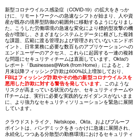
新型コロナウイルス感染症（COVID-19）の拡大をきっか
けに、リモートワークへの急速なシフトが始まり、人や資
産が既存の境界型防御の範囲外に移動するようになりまし
た。こうした労働環境の急速な変化により標的型攻撃の機
会が増加し、さまざまなシステムとデータに根ざした複雑
な課題、広範に渡る管理および管理されていないエンドポ
イント、日常業務に必要な数百ものアプリケーションへの
エンドユーザーのアクセス、これらに起因する一連の複雑
な問題にセキュリティチームは直面しています。Oktaの
レポート「Businesses@Work (from Home)」によると、2
月末以降フィッシング詐欺は600%以上増加しており、
FBIはフィッシング詐欺やその他の新型コロナウイルスを
悪用した詐欺に対する警告を発しています
。このような
リスクが高まっている状況のなか、セキュリティチームや
ITチームは、実行に必要な実践的なガイダンスがないまま
に、より強力なセキュリティソリューションを緊急に展開
しています。
クラウドストライク、Netskope、Okta、およびプルーフ
ポイントは、パンデミックをきっかけに急速に展開され、
永続化しつつある分散型の勤務環境におけるセキュリティ