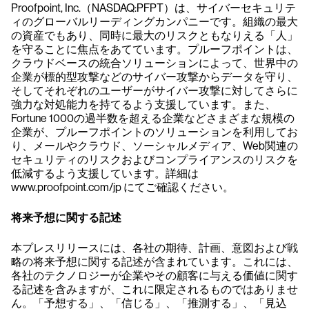
Proofpoint, Inc.（NASDAQ:PFPT）は、サイバーセキュリテ
ィのグローバルリーディングカンパニーです。組織の最大
の資産でもあり、同時に最大のリスクともなりえる「人」
を守ることに焦点をあてています。プルーフポイントは、
クラウドベースの統合ソリューションによって、世界中の
企業が標的型攻撃などのサイバー攻撃からデータを守り、
そしてそれぞれのユーザーがサイバー攻撃に対してさらに
強力な対処能力を持てるよう支援しています。また、
Fortune 1000の過半数を超える企業などさまざまな規模の
企業が、プルーフポイントのソリューションを利用してお
り、メールやクラウド、ソーシャルメディア、Web関連の
セキュリティのリスクおよびコンプライアンスのリスクを
低減するよう支援しています。詳細は
www.proofpoint.com/jp にてご確認ください。
将来予想に関する記述
本プレスリリースには、各社の期待、計画、意図および戦
略の将来予想に関する記述が含まれています。これには、
各社のテクノロジーが企業やその顧客に与える価値に関す
る記述を含みますが、これに限定されるものではありませ
ん。「予想する」、「信じる」、「推測する」、「見込