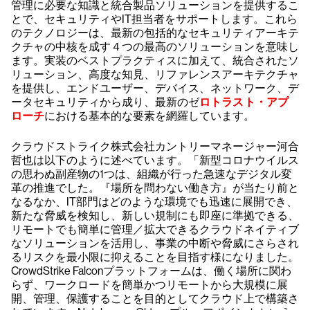
管理に必要な知識と統合製品ソリューションを提供するこ
とで、セキュリティやIT担当者をサポートします。これら
のテクノロジーは、最新の包括的なセキュリティアーキテ
クチャの中核を成す４つの最高のソリューションを意味し
ます。実装のベストプラクティスに加えて、統合されたソ
リューション、高度な知見、リファレンスアーキテクチャ
を提供し、エンドユーザー、デバイス、ネットワーク、デ
ータセキュリティから成り、最新のゼ
ロトラスト・アプ
ローチ
における基本的な要素を網羅しています。
クラウドストライク株式会社カントリーマネージャー河合
哲也は以下のように述べています。「新型コロナウイルス
の思わぬ副産物の1つは、組織が行った急速なデジタル変
革の推進でした。『場所を問わない働き方』が当たり前と
なるなか、IT部門はどのような環境でも迅速に展開でき、
新たな脅威を検知し、新しい規制にも即座に準拠できる、
リモートでも簡単に管理／拡大できるクラウドネイティブ
なソリューションを活用し、事業の中断や脅威にさらされ
るリスクを最小限に抑えることを目指す様になりました。
CrowdStrike Falconプラットフォームは、働く場所に関わ
らず、ワークロードを簡単かつリモートから大規模に展
開、管理、保護することを目的としてクラウド上で構築さ