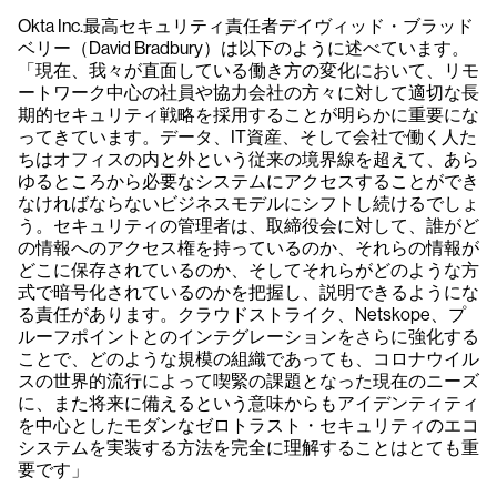
Okta Inc.最高セキュリティ責任者デイヴィッド・ブラッド
ベリー（David Bradbury）は以下のように述べています。
「現在、我々が直面している働き方の変化において、リモ
ートワーク中心の社員や協力会社の方々に対して適切な長
期的セキュリティ戦略を採用することが明らかに重要にな
ってきています。データ、IT資産、そして会社で働く人た
ちはオフィスの内と外という従来の境界線を超えて、あら
ゆるところから必要なシステムにアクセスすることができ
なければならないビジネスモデルにシフトし続けるでしょ
う。セキュリティの管理者は、取締役会に対して、誰がど
の情報へのアクセス権を持っているのか、それらの情報が
どこに保存されているのか、そしてそれらがどのような方
式で暗号化されているのかを把握し、説明できるようにな
る責任があります。クラウドストライク、Netskope、プ
ルーフポイントとのインテグレーションをさらに強化する
ことで、どのような規模の組織であっても、コロナウイル
スの世界的流行によって喫緊の課題となった現在のニーズ
に、また将来に備えるという意味からもアイデンティティ
を中心としたモダンなゼロトラスト・セキュリティのエコ
システムを実装する方法を完全に理解することはとても重
要です」