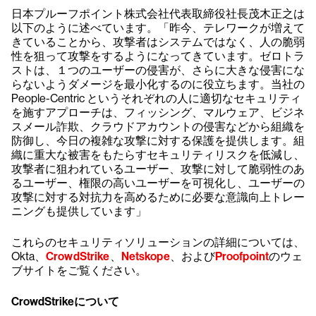
日本プルーフポイント株式会社代表取締役社長茂木正之は
以下のように述べています。「昨今、テレワークが増えて
きていることから、攻撃者はシステムではなく、人の脆弱
性を狙って攻撃をするようになってきています。ゼロトラ
ストは、１つのユーザーの侵害が、さらに大きな侵害にな
らないようダメージを最小化するのに役立ちます。当社の
People-Centric というそれぞれの人に適切なセキュリティ
を施すアプローチは、フィッシング、マルウェア、ビジネ
スメール詐欺、クラウドアカウントの侵害などから組織を
防御し、今日の複雑な攻撃に対する保護を提供します。組
織に重大な被害をもたらすセキュリティリスクを低減し、
攻撃者に狙われているユーザー、攻撃に対して脆弱性のあ
るユーザー、権限の高いユーザーを可視化し、ユーザーの
攻撃に対する対抗力を高めるために必要な意識向上トレー
ニングも提供しています」
これらのセキュリティソリューションの詳細については、
Okta、
CrowdStrike
、
Netskope
、および
Proofpoint
のウェ
ブサイトをご覧ください。
CrowdStrikeについて