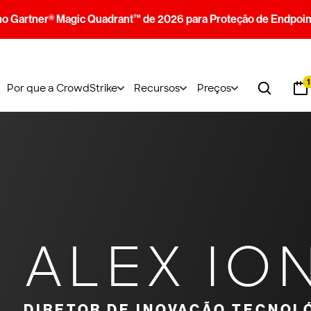
no Gartner® Magic Quadrant™ de 2026 para Proteção de Endpoin
1
Por que a CrowdStrike
Recursos
Preços
ALEX IO
DIRETOR DE INOVAÇÃO TECNOL