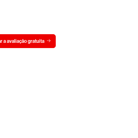
 CrowdStrike gratuitamen
Visualizar pre
ar a avaliação gratuita
Fale conosco
Parceiros
Clientes at
Programas de parceiros
Portal de su