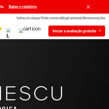
ts.
Baixe o relatório
Sofreu um ataque?
Fale conosco
Blog
Carreiras
Últimas inovações
Iniciar a avaliação gratuita
NESCU
ÓGICA