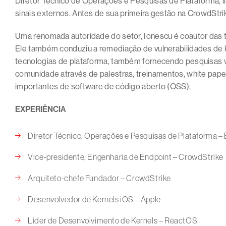
Diretor Técnico de Operações e Pesquisas de Plataforma, lid
sinais externos. Antes de sua primeira gestão na CrowdStri
Uma renomada autoridade do setor, Ionescu é coautor das t
Ele também conduziu a remediação de vulnerabilidades de 
tecnologias de plataforma, também fornecendo pesquisas v
comunidade através de palestras, treinamentos, white papers
importantes de software de código aberto (OSS).
EXPERIÊNCIA
Diretor Técnico, Operações e Pesquisas de Plataforma
Vice-presidente, Engenharia de Endpoint – CrowdStrike
Arquiteto-chefe Fundador – CrowdStrike
Desenvolvedor de Kernels iOS – Apple
Líder de Desenvolvimento de Kernels – ReactOS