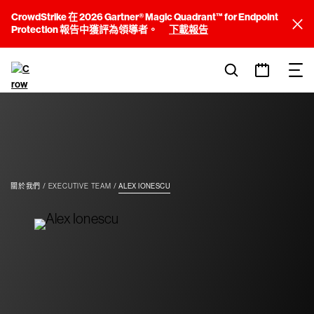
CrowdStrike 在 2026 Gartner® Magic Quadrant™ for Endpoint
Protection 報告中獲評為領導者。
下載報告
關於我們
EXECUTIVE TEAM
ALEX IONESCU