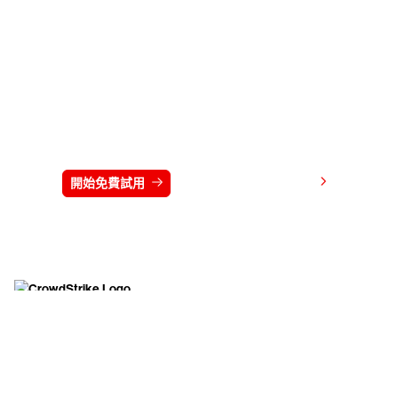
免費試用 CrowdStrike 15 天
檢視價格
開始免費試用
連絡我們
開始