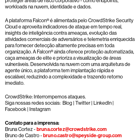
proteger áreas de risco corporativo - como endpoints,
workloads na nuvem, identidade e dados.
A plataforma Falcon® é alimentada pelo CrowdStrike Security
Cloud e aproveita indicadores de ataque em tempo real,
insights de inteligência contra ameaças, evolução das
atividades comerciais de adversários e telemetria enriquecida
para fornecer detecção altamente precisas em toda
organização. A Falcon® ainda oferece proteção automatizada,
caça ameaças de elite e prioriza a visualização de áreas
vulneráveis. Desenvolvida na nuvem com uma arquitetura de
agente único, a plataforma tem implantação rápida e
escalável, reduzindo a complexidade e trazendo retorno
imediato.
CrowdStrike: Interrompemos ataques.
Siga nossas redes sociais: Blog | Twitter | LinkedIn |
Facebook | Instagram
Contato para a imprensa:
Bruna Cortez -
bruna.cortez@crowdstrike.com
Bruno de Castro -
bruno.castro@speyside-group.com