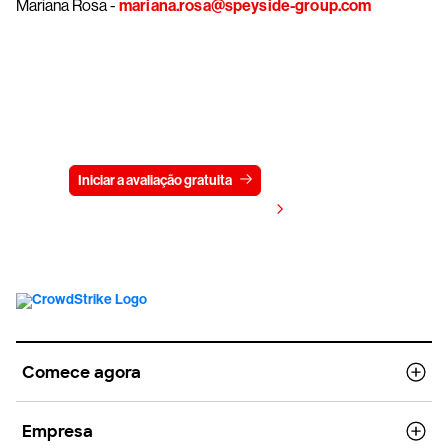
Mariana Rosa -
mariana.rosa@speyside-group.com
Experimente a CrowdStrike
gratuitamente por 15 dias
Iniciar a avaliação gratuita
Fale conosco
Visualizar preços
Comece agora
Empresa