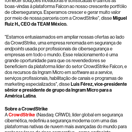
fornecer soluções inovadoras e sofisticadas e damos as
boas-vindas à plataforma Falcon ao nosso crescente portfólio
de cibersegurança. Esperamos crescer e gerar muito valor
por meio de nossa parceria com a CrowdStrike", disse
Miguel
Ruiz H., CEO da TEAM México.
"Estamos entusiasmados em ampliar nossas ofertas ao lado
da CrowdStrike, uma empresa renomada em segurança de
endpoints
usada por profissionais de cibersegurança e
empresas em todo o mundo. Esse relacionamento é uma
grande oportunidade para que os revendedores se
beneficiem da plataforma líder do setor CrowdStrike Falcon, e
dos recursos da Ingram Micro em
software as a service
,
serviços profissionais, habilitação de canais e programas de
marketing especializados", disse
Luis Férez, vice-presidente
sênior e presidente de grupo da Ingram Micro para a
América Latina
.
Sobre a CrowdStrike
A
CrowdStrike
(Nasdaq: CRWD), líder global em segurança
cibernética, redefiniu a segurança moderna com uma das
plataformas nativas de nuvem mais avançadas do mundo para