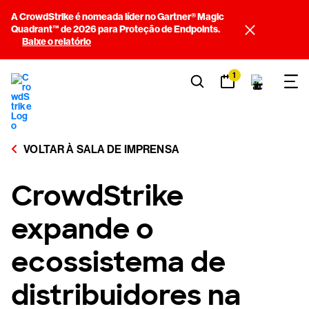
A CrowdStrike é nomeada líder no Gartner® Magic
Quadrant™ de 2026 para Proteção de Endpoints.
Baixe o relatório
1
VOLTAR À SALA DE IMPRENSA
CrowdStrike
expande o
ecossistema de
distribuidores na