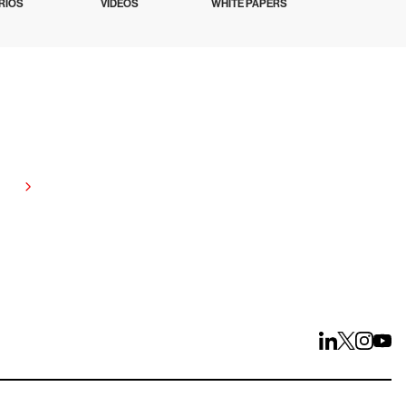
RIOS
VÍDEOS
WHITE PAPERS
te por 15 dias
ços