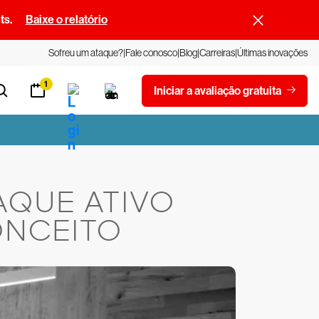
ts.
Baixe o relatório
Sofreu um ataque?
Fale conosco
Blog
Carreiras
Últimas inovações
1
Iniciar a avaliação gratuita
AQUE ATIVO
ONCEITO