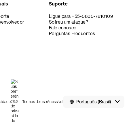
uais
Suporte
porte
Ligue para +55-0800-7610109
senvolvedor
Sofreu um ataque?
Fale conosco
Perguntas Frequentes
Português (Brasil)
acidade
Termos de uso
Acessível