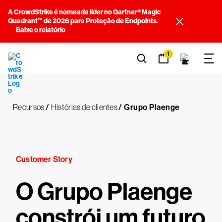
A CrowdStrike é nomeada líder no Gartner® Magic
Quadrant™ de 2026 para Proteção de Endpoints.
Baixe o relatório
1
Recursos
/
Histórias de clientes
/
Grupo Plaenge
Customer Story
O Grupo Plaenge
constrói um futuro