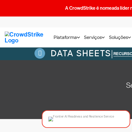
A CrowdStrike é nomeada líder 
Plataforma
Serviços
Soluções
DATA SHEETS
|
RECURS
Se