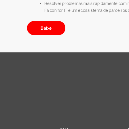
Resolver problemas mais rapidamente com 
Falcon for IT e um ecossistema de parceiros 
Baixe