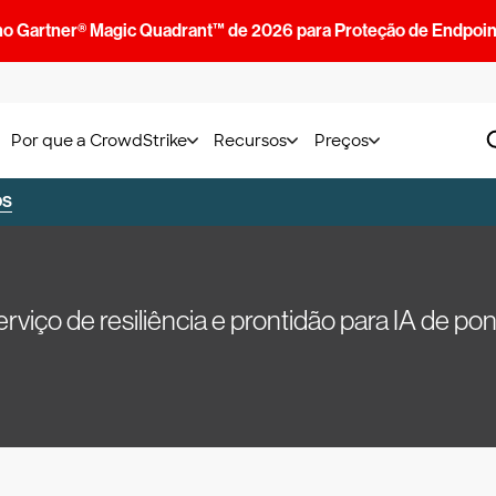
no Gartner® Magic Quadrant™ de 2026 para Proteção de Endpoin
Por que a CrowdStrike
Recursos
Preços
OS
rviço de resiliência e prontidão para IA de po