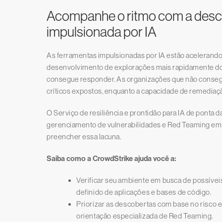
Acompanhe o ritmo com a desco
impulsionada por IA
As ferramentas impulsionadas por IA estão acelerando
desenvolvimento de explorações mais rapidamente do
consegue responder. As organizações que não consegu
críticos expostos, enquanto a capacidade de remedia
O Serviço de resiliência e prontidão para IA de pont
gerenciamento de vulnerabilidades e Red Teaming em 
preencher essa lacuna.
Saiba como a CrowdStrike ajuda você a:
Verificar seu ambiente em busca de possíve
definido de aplicações e bases de código.
Priorizar as descobertas com base no risco e
orientação especializada de Red Teaming.