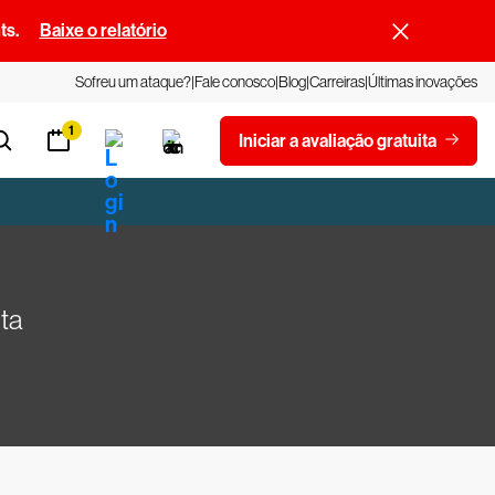
ts.
Baixe o relatório
Sofreu um ataque?
Fale conosco
Blog
Carreiras
Últimas inovações
1
Iniciar a avaliação gratuita
nta