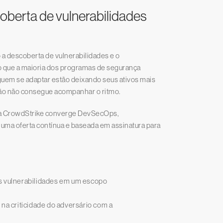
berta de vulnerabilidades
 a descoberta de vulnerabilidades e o
 que a maioria dos programas de segurança
em se adaptar estão deixando seus ativos mais
ção não consegue acompanhar o ritmo.
a da CrowdStrike converge DevSecOps,
uma oferta contínua e baseada em assinatura para
is vulnerabilidades em um escopo
 na criticidade do adversário com a