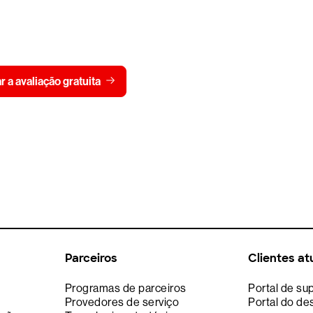
 CrowdStrike gratuitamen
Visualizar pre
ar a avaliação gratuita
Fale conosco
Parceiros
Clientes at
Programas de parceiros
Portal de su
Provedores de serviço
Portal do de