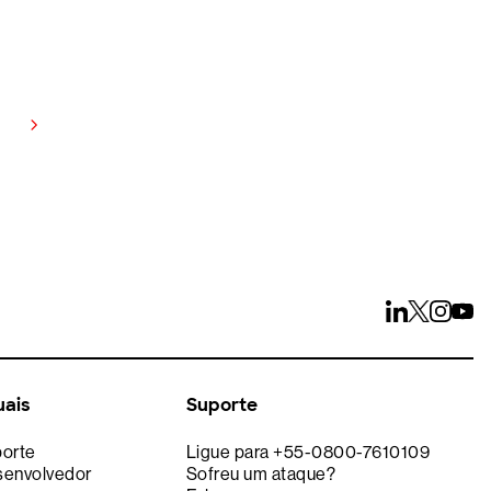
te por 15 dias
ços
uais
Suporte
porte
Ligue para +55-0800-7610109
senvolvedor
Sofreu um ataque?