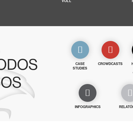
VOLL
TODOS
CASE
CROWDCASTS
STUDIES
SOS
INFOGRAPHICS
RELATÓ