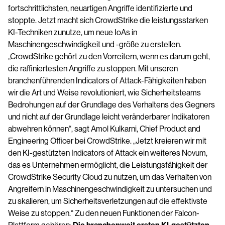
fortschrittlichsten, neuartigen Angriffe identifizierte und
stoppte. Jetzt macht sich CrowdStrike die leistungsstarken
KI-Techniken zunutze, um neue IoAs in
Maschinengeschwindigkeit und -größe zu erstellen.
„CrowdStrike gehört zu den Vorreitern, wenn es darum geht,
die raffiniertesten Angriffe zu stoppen. Mit unseren
branchenführenden Indicators of Attack-Fähigkeiten haben
wir die Art und Weise revolutioniert, wie Sicherheitsteams
Bedrohungen auf der Grundlage des Verhaltens des Gegners
und nicht auf der Grundlage leicht veränderbarer Indikatoren
abwehren können“, sagt Amol Kulkarni, Chief Product and
Engineering Officer bei CrowdStrike. „Jetzt kreieren wir mit
den KI-gestützten Indicators of Attack ein weiteres Novum,
das es Unternehmen ermöglicht, die Leistungsfähigkeit der
CrowdStrike Security Cloud zu nutzen, um das Verhalten von
Angreifern in Maschinengeschwindigkeit zu untersuchen und
zu skalieren, um Sicherheitsverletzungen auf die effektivste
Weise zu stoppen.“ Zu den neuen Funktionen der Falcon-