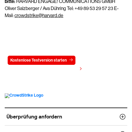
bitte:
HARVARD ENGAGE! COMMUNICATIONS GMBH
Oliver Salzberger / Ava Dühring Tel: +49 89 53 29 57 23 E-
Mail:
crowdstrike@harvard.de
Testen Sie CrowdStrike
15 Tage kostenlos
Kostenlose Testversion starten
Kontaktieren Sie uns
Preis anzeigen
Überprüfung anfordern