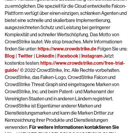
zu ermöglichen. Die speziell für die Cloud entwickelte Falcon-
Plattform verfügt über einen einzigen, schlanken Agenten und
bietet eine schnelle und skalierbare Implementierung,
ausgezeichneten Schutz und Leistung bei geringerer
Komplexität und schneller Wertschöpfung. Das Motto von
CrowdStrike lautet: We stop breaches. Mehr Informationen
finden Sie unter:
https://www.crowdstrike.de
Folgen Sie uns:
Blog
|
Twitter
|
LinkedIn
|
Facebook
|
Instagram
Jetzt
kostenlos testen:
https://www.crowdstrike.com/free-trial-
guide/
© 2022 CrowdStrike, Inc. Alle Rechte vorbehalten.
CrowdStrike, das Falken-Logo, CrowdStrike Falcon und
CrowdStrike Threat Graph sind eingetragene Marken von
CrowdStrike, Inc. und beim Patent- und Markenamt der
Vereinigten Staaten und in anderen Ländern registriert.
CrowdStrike ist Eigentümer anderer Marken und
Dienstleistungsmarken und kann die Marken Dritter zur
Kennzeichnung ihrer Produkte und Dienstleistungen
verwenden.
Für weitere Informationen kontaktieren Sie