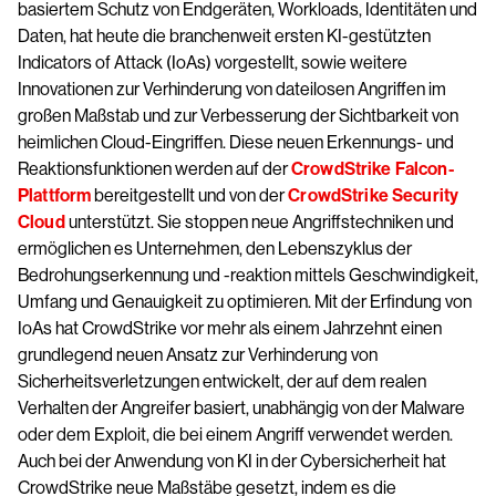
basiertem Schutz von Endgeräten, Workloads, Identitäten und
Daten, hat heute die branchenweit ersten KI-gestützten
Indicators of Attack (IoAs) vorgestellt, sowie weitere
Innovationen zur Verhinderung von dateilosen Angriffen im
großen Maßstab und zur Verbesserung der Sichtbarkeit von
heimlichen Cloud-Eingriffen. Diese neuen Erkennungs- und
Reaktionsfunktionen werden auf der
CrowdStrike Falcon-
Plattform
bereitgestellt und von der
CrowdStrike Security
Cloud
unterstützt. Sie stoppen neue Angriffstechniken und
ermöglichen es Unternehmen, den Lebenszyklus der
Bedrohungserkennung und -reaktion mittels Geschwindigkeit,
Umfang und Genauigkeit zu optimieren. Mit der Erfindung von
IoAs hat CrowdStrike vor mehr als einem Jahrzehnt einen
grundlegend neuen Ansatz zur Verhinderung von
Sicherheitsverletzungen entwickelt, der auf dem realen
Verhalten der Angreifer basiert, unabhängig von der Malware
oder dem Exploit, die bei einem Angriff verwendet werden.
Auch bei der Anwendung von KI in der Cybersicherheit hat
CrowdStrike neue Maßstäbe gesetzt, indem es die