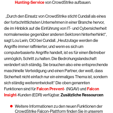
Hunting-Service
von CrowdStrike aufbauen.
„Durch den Einsatz von CrowdStrike sticht Cundall als eines
der fortschrittlichsten Unternehmen in einer Branche hervor,
die im Hinblick auf die Einführung von IT- und Cybersicherheit
normalerweise gegenüber anderen Sektoren hinterherhinkt“,
sagt Lou Lwin, CIO bei Cundall. „Heutzutage werden die
Angriffe immer raffinierter, und wenn es sich um
computerbasierte Angriffe handelt, ist es für einen Betreiber
unmöglich, Schritt zu halten. Die Bedrohungslandschaft
verändert sich ständig. Sie brauchen also eine entsprechende
maschinelle Verteidigung und einen Partner, der weiß, dass
Sicherheit nicht einfach nur ein einmaliges Thema ist, sondern
sich ständig weiterentwickelt“ Die oben genannten
Funktionen sind für
Falcon Prevent
- (NGAV) und
Falcon
Insight
-Kunden (EDR) verfügbar.
Zusätzliche Ressourcen
Weitere Informationen zu den neuen Funktionen der
CrowdStrike Falcon-Plattform finden Sie in unserem