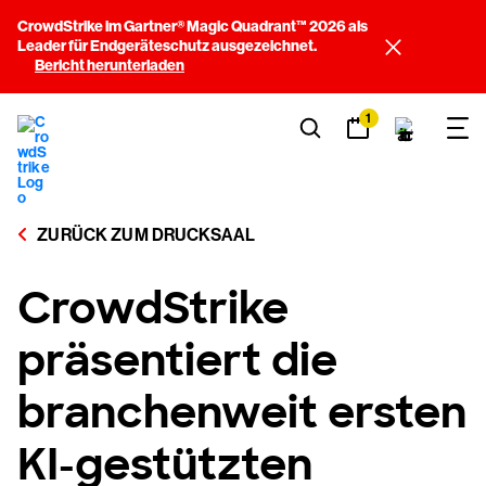
CrowdStrike im Gartner® Magic Quadrant™ 2026 als
Leader für Endgeräteschutz ausgezeichnet.
Bericht herunterladen
1
ZURÜCK ZUM DRUCKSAAL
CrowdStrike
präsentiert die
branchenweit ersten
KI-gestützten