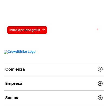
Prueba CrowdStrike gratis durante 15
días
Ver precios
Inicia la prueba gratis
Contáctanos
Comienza
Empresa
Socios