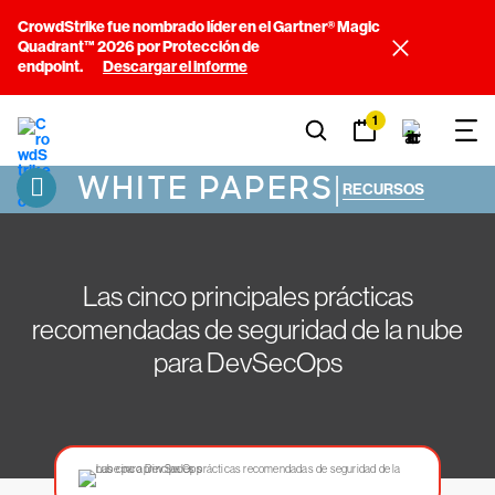
CrowdStrike fue nombrado líder en el Gartner® Magic
Quadrant™ 2026 por Protección de
endpoint.
Descargar el informe
1
WHITE PAPERS
|
RECURSOS
Las cinco principales prácticas
recomendadas de seguridad de la nube
para DevSecOps