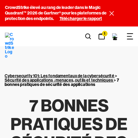
CrowdStrike élevé au rang de leader dans le Magic
Quadrant™ 2026 de Gartner® pour les plateformes de
protection des endpoints.
Télécharger le rapport
1
Cybersecurity 101: Les fondamentaux de la cybersécurité
>
Sécurité des applications : menaces, outils et techniques
>
7
bonnes pratiques de sécurité des applications
7 BONNES
PRATIQUES DE