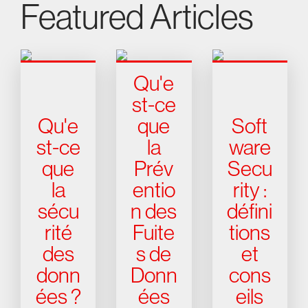
Featured Articles
Qu'e
st-ce
Qu'e
que
Soft
st-ce
la
ware
que
Prév
Secu
la
entio
rity :
sécu
n des
défini
rité
Fuite
tions
des
s de
et
donn
Donn
cons
ées ?
ées
eils