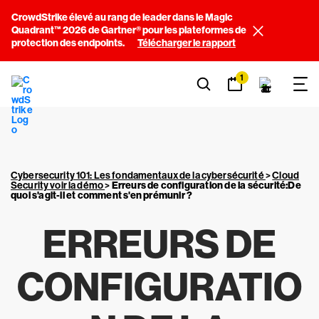
CrowdStrike élevé au rang de leader dans le Magic
Quadrant™ 2026 de Gartner® pour les plateformes de
protection des endpoints.
Télécharger le rapport
1
Cybersecurity 101: Les fondamentaux de la cybersécurité
>
Cloud
Security voir la démo
>
Erreurs de configuration de la sécurité:De
quoi s'agit-il et comment s'en prémunir ?
ERREURS DE
CONFIGURATIO