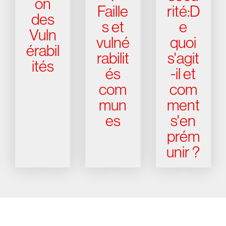
on
Faille
rité:D
des
s et
e
Vuln
vulné
quoi
érabil
rabilit
s'agit
ités
és
-il et
com
com
mun
ment
es
s'en
prém
unir ?