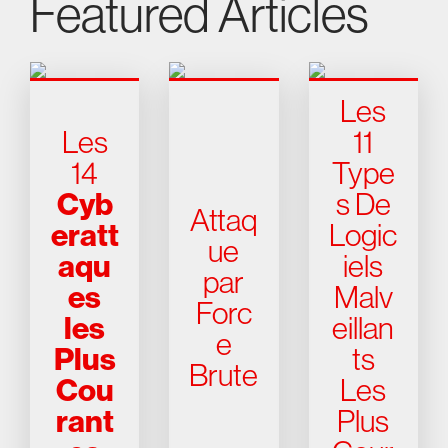
Featured Articles
Les
Les
11
14
Type
Cyb
s De
Attaq
eratt
Logic
ue
aqu
iels
par
es
Malv
Forc
les
eillan
e
Plus
ts
Brute
Cou
Les
rant
Plus