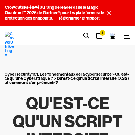
CrowdStrike élevé au rang de leader dans le Magic
Quadrant™ 2026 de Gartner® pour les plateformes de
protection des endpoints.
Télécharger le rapport
1
Cybersecurity 101: Les fondamentaux de la cybersécurité
>
Qu'est-
ce qu'une Cyberattaque ?
>
Qu'est-ce qu'un Script Intersite (XSS)
et comment s'en prémunir ?
QU'EST-CE
QU'UN SCRIPT