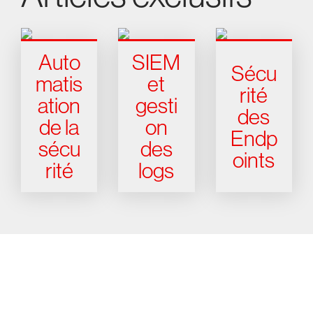
Auto
SIEM
Sécu
matis
et
rité
ation
gesti
des
de la
on
Endp
sécu
des
oints
rité
logs
Essayez CrowdStrike gratuitement
pendant 15 jours