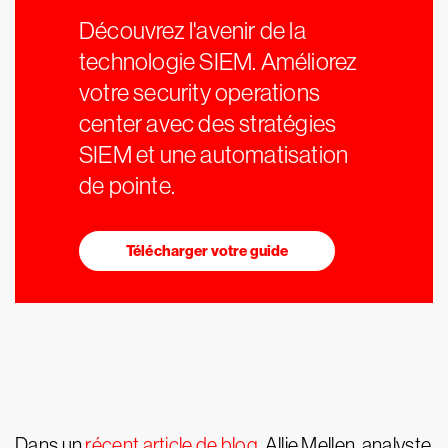
Découvrez l'avenir de la
technologie SIEM. Améliorez
votre security operations
center avec des stratégies
SIEM et une automatisation
de pointe.
Télécharger votre guide
Dans un
récent article de blog
, Allie Mellen, analyste