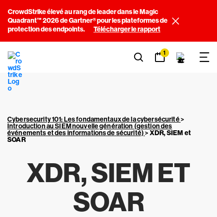
CrowdStrike élevé au rang de leader dans le Magic
Quadrant™ 2026 de Gartner® pour les plateformes de
protection des endpoints.
Télécharger le rapport
1
Cybersecurity 101: Les fondamentaux de la cybersécurité
>
Introduction au SIEM nouvelle génération (gestion des
événements et des informations de sécurité)
>
XDR, SIEM et
SOAR
XDR, SIEM ET
SOAR