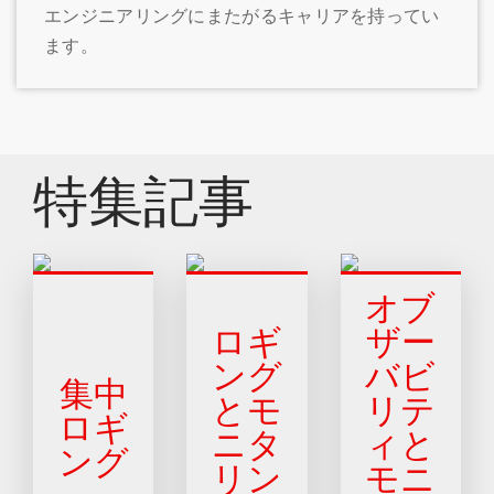
エンジニアリングにまたがるキャリアを持ってい
ます。
特集記事
オブ
ロギ
ザー
ング
バビ
集中
とモ
リテ
ロギ
ニタ
ィと
ング
リン
モニ