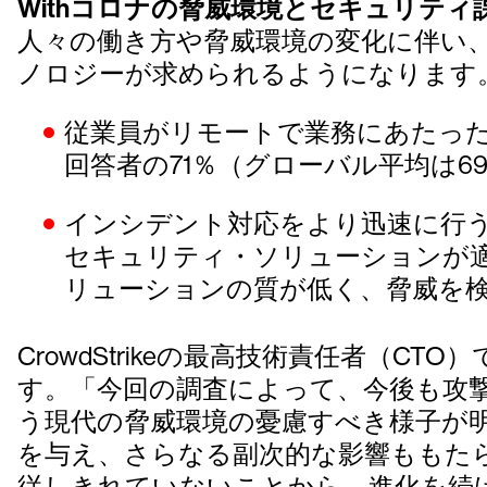
Withコロナの脅威環境とセキュリティ
人々の働き方や脅威環境の変化に伴い
ノロジーが求められるようになります
従業員がリモートで業務にあたっ
回答者の71％（グローバル平均は6
インシデント対応をより迅速に行う
セキュリティ・ソリューションが適
リューションの質が低く、脅威を検
CrowdStrikeの最高技術責任者（CT
す。「今回の調査によって、今後も攻
う現代の脅威環境の憂慮すべき様子が
を与え、さらなる副次的な影響ももた
従しきれていないことから、進化を続