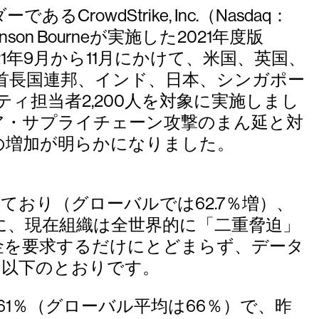
dStrike, Inc.（Nasdaq：
on Bourneが実施した2021年度版
21年9月から11月にかけて、米国、英国、
首長国連邦、インド、日本、シンガポー
ィ担当者2,200人を対象に実施しまし
ア・サプライチェーン攻撃のまん延と対
の増加が明らかになりました。
ており（グローバルでは62.7％増）、
に、現在組織は全世界的に「二重脅迫」
金を要求するだけにとどまらず、データ
は以下のとおりです。
1％（グローバル平均は66％）で、昨