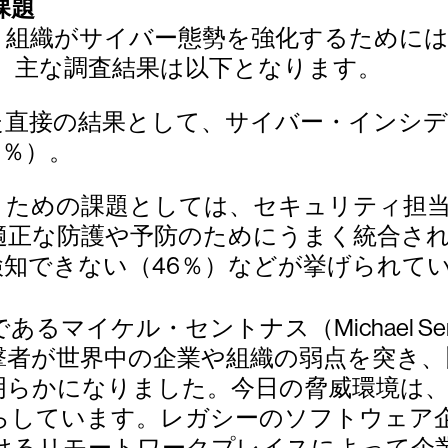
課題
、組織がサイバー態勢を強化するために
。主な調査結果は以下となります。
た直接の結果として、サイバー・インシ
9％）。
ための課題としては、セキュリティ担当
正な防護や予防のためにうまく統合され
知できない（46％）などが挙げられて
O）であるマイケル・セントナス（Michael 
撃者が世界中の企業や組織の弱点を突き
明らかになりました。今日の脅威環境は、
らしています。レガシーのソフトウェア
けるリモートワークプレイスによって企