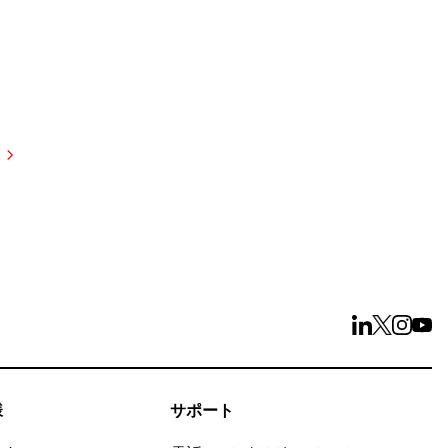
試しください
様
サポート