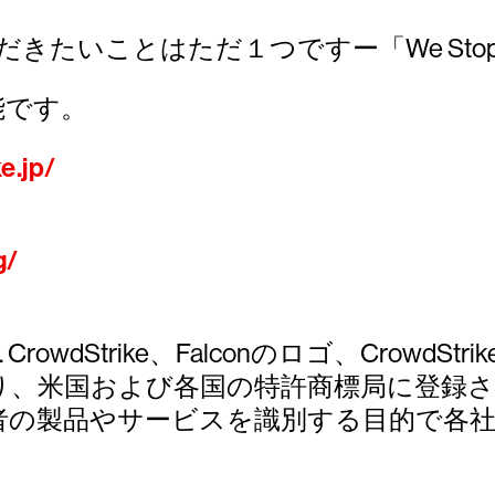
だきたいことはただ１つですー「We Stop B
可能です。
e.jp/
g/
eserved. CrowdStrike、Falconのロゴ、CrowdStr
マークであり、米国および各国の特許商標局に登録さ
者の製品やサービスを識別する目的で各