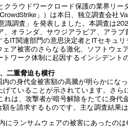
ドワークロード保護の業界リーダーであるCrow
dStrike」）は本日、独立調査会社 Vans
リティ意識調査」を発表しました。本調査は20
ア、オランダ、サウジアラビア、アラブ
IT関連部門の意思決定者とITセキュリテ
ウェア被害のさらなる激化、ソフトウェ
ートワーク体制に起因するインシデント
、二重脅迫も横行
増と国内の身代金被害額の高騰が明らかになっ
上げていることが示されています。さら
これは、攻撃者が暗号解除をたてに身代
金額を請求するものです。主な調査結果
以内にランサムウェアの被害にあったのは6