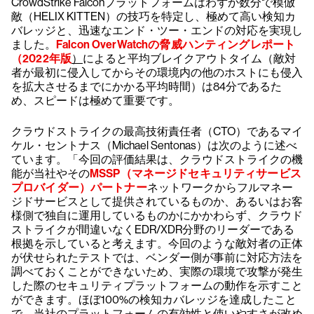
CrowdStrike Falconプラットフォームはわずか数分で模倣
敵（HELIX KITTEN）の技巧を特定し、極めて高い検知カ
バレッジと、迅速なエンド・ツー・エンドの対応を実現し
ました。
Falcon OverWatchの脅威ハンティングレポート
（2022年版
）
によると平均ブレイクアウトタイム（敵対
者が最初に侵入してからその環境内の他のホストにも侵入
を拡大させるまでにかかる平均時間）は84分であるた
め、スピードは極めて重要です。
クラウドストライクの最高技術責任者（CTO）であるマイ
ケル・セントナス（Michael Sentonas）は次のように述べ
ています。「今回の評価結果は、クラウドストライクの機
能が当社やその
MSSP（マネージドセキュリティサービス
プロバイダー）パートナー
ネットワークからフルマネー
ジドサービスとして提供されているものか、あるいはお客
様側で独自に運用しているものかにかかわらず、クラウド
ストライクが間違いなくEDR/XDR分野のリーダーである
根拠を示していると考えます。今回のような敵対者の正体
が伏せられたテストでは、ベンダー側が事前に対応方法を
調べておくことができないため、実際の環境で攻撃が発生
した際のセキュリティプラットフォームの動作を示すこと
ができます。ほぼ100%の検知カバレッジを達成したこと
で、当社のプラットフォームの有効性と使いやすさが改め