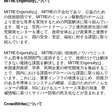
MITRE Engenuityについて
MITRE Engenuityは、MITREの子会社であり、公益のため
の技術財団です。MITREのミッション駆動型のチームは、
より安全な世界を実現するための問題解決に取り組んでい
ます。我々は、官民パートナーシップと連邦政府出資の研
究開発センターを通じて、政府全体および産業界と連携す
ることにより、国の安全、安定、福祉に対する課題に取り
組んでいます。
MITRE Engenuityは、MITREの深い技術的ノウハウとシス
テム思考を民間部門に提供することで、政府だけでは解決
できない複雑な課題を解決します。MITRE Engenuityは、
米国連邦政府、学界、民間企業の研究開発力を集結するこ
とで、国内における課題やグローバルな課題に取り組んで
います。これには、重要インフラの保護をはじめ、回復力
のある半導体エコシステムの構築、公益のためのゲノムセ
ンターの構築、5Gにおけるユースケース革新の加速、脅
威情報に基づくサイバー防衛の民主化などが含まれます。
CrowdStrikeについて