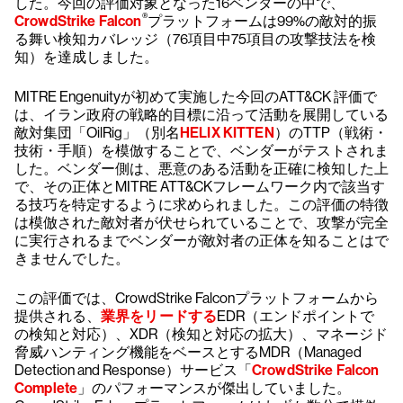
した。今回の評価対象となった16ベンダーの中で、
®
CrowdStrike Falcon
プラットフォームは99%の敵対的振
る舞い検知カバレッジ（76項目中75項目の攻撃技法を検
知）を達成しました。
MITRE Engenuityが初めて実施した今回のATT&CK 評価で
は、イラン政府の戦略的目標に沿って活動を展開している
敵対集団「OilRig」（別名
HELIX KITTEN
）のTTP（戦術・
技術・手順）を模倣することで、ベンダーがテストされま
した。ベンダー側は、悪意のある活動を正確に検知した上
で、その正体とMITRE ATT&CKフレームワーク内で該当す
る技巧を特定するように求められました。この評価の特徴
は模倣された敵対者が伏せられていることで、攻撃が完全
に実行されるまでベンダーが敵対者の正体を知ることはで
きませんでした。
この評価では、CrowdStrike Falconプラットフォームから
提供される、
業界をリードする
EDR（エンドポイントで
の検知と対応）、XDR（検知と対応の拡大）、マネージド
脅威ハンティング機能をベースとするMDR（Managed
Detection and Response）サービス「
CrowdStrike Falcon
Complete
」のパフォーマンスが傑出していました。