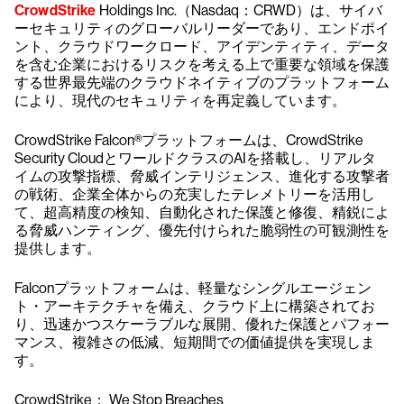
CrowdStrike
Holdings Inc.（Nasdaq：CRWD）は、サイバ
ーセキュリティのグローバルリーダーであり、エンドポイ
ント、クラウドワークロード、アイデンティティ、データ
を含む企業におけるリスクを考える上で重要な領域を保護
する世界最先端のクラウドネイティブのプラットフォーム
により、現代のセキュリティを再定義しています。
CrowdStrike Falcon®プラットフォームは、CrowdStrike
Security CloudとワールドクラスのAIを搭載し、リアルタ
イムの攻撃指標、脅威インテリジェンス、進化する攻撃者
の戦術、企業全体からの充実したテレメトリーを活用し
て、超高精度の検知、自動化された保護と修復、精鋭によ
る脅威ハンティング、優先付けられた脆弱性の可観測性を
提供します。
Falconプラットフォームは、軽量なシングルエージェン
ト・アーキテクチャを備え、クラウド上に構築されてお
り、迅速かつスケーラブルな展開、優れた保護とパフォー
マンス、複雑さの低減、短期間での価値提供を実現しま
す。
CrowdStrike： We Stop Breaches