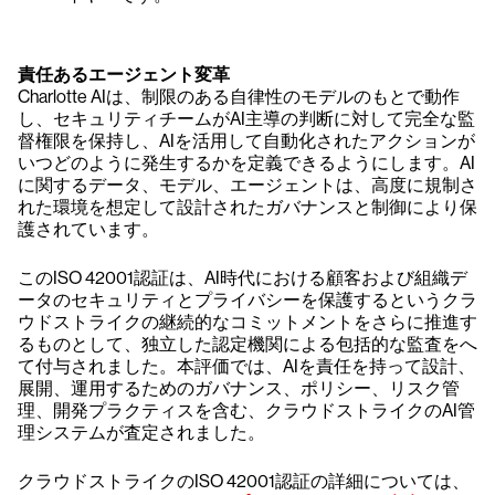
責任あるエージェント変革
Charlotte AIは、制限のある自律性のモデルのもとで動作
し、セキュリティチームがAI主導の判断に対して完全な監
督権限を保持し、AIを活用して自動化されたアクションが
いつどのように発生するかを定義できるようにします。AI
に関するデータ、モデル、エージェントは、高度に規制さ
れた環境を想定して設計されたガバナンスと制御により保
護されています。
このISO 42001認証は、AI時代における顧客および組織デ
ータのセキュリティとプライバシーを保護するというクラ
ウドストライクの継続的なコミットメントをさらに推進す
るものとして、独立した認定機関による包括的な監査をへ
て付与されました。本評価では、AIを責任を持って設計、
展開、運用するためのガバナンス、ポリシー、リスク管
理、開発プラクティスを含む、クラウドストライクのAI管
理システムが査定されました。
クラウドストライクのISO 42001認証の詳細については、