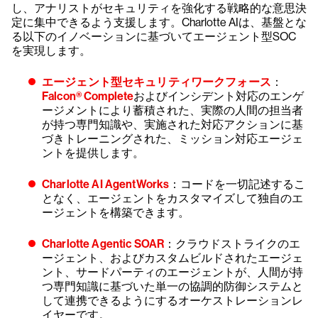
し、アナリストがセキュリティを強化する戦略的な意思決
定に集中できるよう支援します。Charlotte AIは、基盤とな
る以下のイノベーションに基づいてエージェント型SOC
を実現します。
エージェント型セキュリティワークフォース
：
Falcon® Complete
およびインシデント対応のエンゲ
ージメントにより蓄積された、実際の人間の担当者
が持つ専門知識や、実施された対応アクションに基
づきトレーニングされた、ミッション対応エージェ
ントを提供します。
Charlotte AI AgentWorks
：コードを一切記述するこ
となく、エージェントをカスタマイズして独自のエ
ージェントを構築できます。
Charlotte Agentic SOAR
：クラウドストライクのエ
ージェント、およびカスタムビルドされたエージェ
ント、サードパーティのエージェントが、人間が持
つ専門知識に基づいた単一の協調的防御システムと
して連携できるようにするオーケストレーションレ
イヤーです。