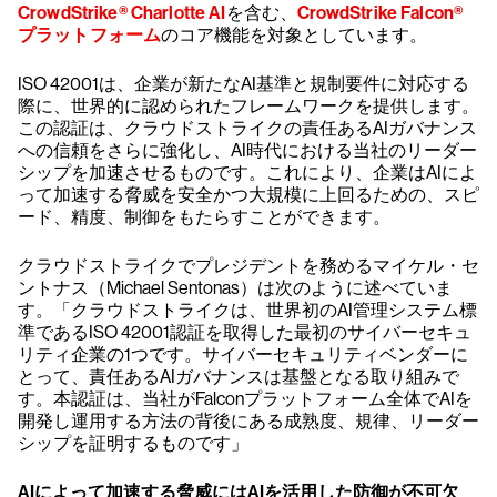
CrowdStrike® Charlotte AI
を含む、
CrowdStrike Falcon®
プラットフォーム
のコア機能を対象としています。
ISO 42001は、企業が新たなAI基準と規制要件に対応する
際に、世界的に認められたフレームワークを提供します。
この認証は、クラウドストライクの責任あるAIガバナンス
への信頼をさらに強化し、AI時代における当社のリーダー
シップを加速させるものです。これにより、企業はAIによ
って加速する脅威を安全かつ大規模に上回るための、スピ
ード、精度、制御をもたらすことができます。
クラウドストライクでプレジデントを務めるマイケル・セ
ントナス（Michael Sentonas）は次のように述べていま
す。「クラウドストライクは、世界初のAI管理システム標
準であるISO 42001認証を取得した最初のサイバーセキュ
リティ企業の1つです。サイバーセキュリティベンダーに
とって、責任あるAIガバナンスは基盤となる取り組みで
す。本認証は、当社がFalconプラットフォーム全体でAIを
開発し運用する方法の背後にある成熟度、規律、リーダー
シップを証明するものです」
AIによって加速する脅威にはAIを活用した防御が不可欠