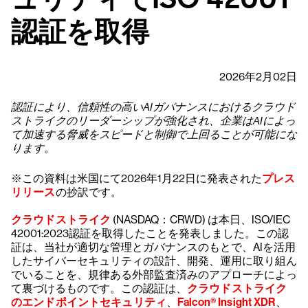
認証を取得
2026年2月02日
認証により、信頼性の高いAIガバナンスにおけるクラウド
ストライクのリーダーシップが強化され、企業はAIによっ
て加速する脅威をスピードと制御で上回ることが可能にな
ります。
※この資料は米国にて2026年1月22日に発表された
プレス
リリース
の抄訳です。
クラウドストライク
(NASDAQ：CRWD) は本日、ISO/IEC
42001:2023認証を取得したことを発表しました。この認
証は、当社が適切な管理とガバナンスのもとで、AIを活用
したサイバーセキュリティの設計、開発、運用に取り組ん
でいることを、規律ある外部監査済みのアプローチによっ
て裏づけるものです。この認証は、
クラウドストライク
のエンドポイントセキュリティ
、
Falcon® Insight XDR
、