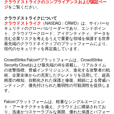
クラウドストライクのコンプライアンスおよび認証ペー
ジ
をご覧ください。
クラウドストライクについて
クラウドストライク
（NASDAQ：CRWD）は、サイバーセ
キュリティのグローバルリーダーであり、エンドポイン
ト、クラウドワークロード、アイデンティティ、データを
含む企業リスクを考えるうえで重要な領域を保護する世界
最先端のクラウドネイティブのプラットフォームにより、
現代のセキュリティを再定義しています。
CrowdStrike Falcon®プラットフォームは、CrowdStrike
Security Cloudおよび最先端のAIを搭載し、リアルタイム
の攻撃指標、脅威インテリジェンス、進化する攻撃者の戦
術、企業全体からの充実したテレメトリを活用して、超高
精度の検知、自動化された保護と修復、精鋭による脅威ハ
ンティング、優先付けられた脆弱性の可観測性を提供しま
す。
Falconプラットフォームは、軽量なシングルエージェン
ト・アーキテクチャを備え、クラウド上に構築されてお
り、迅速かつスケーラブルな展開、優れた保護とパフォー