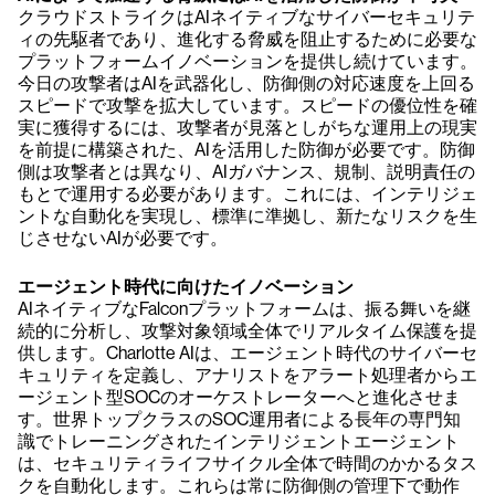
クラウドストライクはAIネイティブなサイバーセキュリテ
ィの先駆者であり、進化する脅威を阻止するために必要な
プラットフォームイノベーションを提供し続けています。
今日の攻撃者はAIを武器化し、防御側の対応速度を上回る
スピードで攻撃を拡大しています。スピードの優位性を確
実に獲得するには、攻撃者が見落としがちな運用上の現実
を前提に構築された、AIを活用した防御が必要です。防御
側は攻撃者とは異なり、AIガバナンス、規制、説明責任の
もとで運用する必要があります。これには、インテリジェ
ントな自動化を実現し、標準に準拠し、新たなリスクを生
じさせないAIが必要です。
エージェント時代に向けたイノベーション
AIネイティブなFalconプラットフォームは、振る舞いを継
続的に分析し、攻撃対象領域全体でリアルタイム保護を提
供します。Charlotte AIは、エージェント時代のサイバーセ
キュリティを定義し、アナリストをアラート処理者からエ
ージェント型SOCのオーケストレーターへと進化させま
す。世界トップクラスのSOC運用者による長年の専門知
識でトレーニングされたインテリジェントエージェント
は、セキュリティライフサイクル全体で時間のかかるタス
クを自動化します。これらは常に防御側の管理下で動作