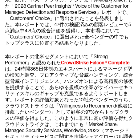
た「2023 Gartner Peer Insights™ Voice of the Customer for
Managed Detection and Response Services』レポートで、
「Customers’ Choice」に選出されたことを発表しまし
た。本レポートでは、47件の検証済みの顧客レビューで5
点満点中4.8点の総合評価を獲得し、本市場において
「Customers’ Choice」に選出された全ベンダーの中でも
トップクラスに位置する結果となりました。
本レポートの北米セグメントにおいて「Strong
Performer」と認められた
CrowdStrike Falcon® Complete
は、24時間365日体制のエキスパートによるマネージド型
の検知と調査、プロアクティブな脅威ハンティング、統合
型脅威インテリジェンス、ハンズオンによる高精度の修復
を提供することで、あらゆる規模の企業がサイバーセキュ
リティスキルのギャップを克服できるようサポートしま
す。レポートの評価対象となった10社のベンダーのうち、
クラウドストライクは「Willingness to Recommend(他者に
推薦したいベンダー)」として顧客の97%からトップクラ
スの評価を得ました。このように非常に高い評価を得たク
ラウドストライクは、これまでにも「Market Share:
Managed Security Services, Worldwide, 2022（マネージド
セキュリティサービスに関する市場シェアグローバル調査