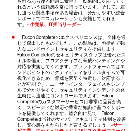
されるあらゆる問題に素早く、効果的に対応してく
れるという信頼感を常に持っています。そして、差
し迫った懸念事項がある場合は、分かりやすい総合
レポートでエスカレーションも実施してくれま
す」–
小売業、IT担当リーダー
「Falcon Completeのエクスペリエンスは、全体を通
じて傑出したものでした。この製品は、包括的で強
力なエンドポイントセキュリティを提供します。
Falcon Completeのセキュリティスタッフは優れたス
キルを備え、プロアクティブな脅威ハンティングや
対応を実施してくれます。プラットフォームではエ
ンドポイントのアクティビティをリアルタイムで可
視化できるため、脅威を素早く特定し、対応するこ
とが可能です。ユーザーインターフェイスもシンプ
ルで分かりやすく、セキュリティインシデントの発
生時にも迅速にコントロールできます。Falcon
Completeのカスタマーサービスは非常に品質が高
く、スピーディな対応や豊富な知識に基づくサポー
トを提供してくれます。総合的に見て、Falcon
Completeは当社のサイバーセキュリティ体制を改善
し、安心感をもたらしたと言えるでしょう」–
サー
ビス業、ITセキュリティおよびリスク担当マネージ