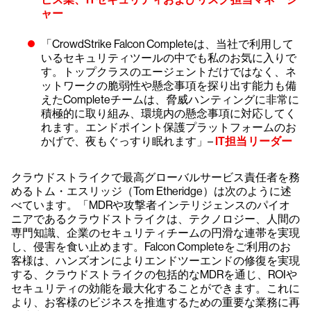
ャー
「CrowdStrike Falcon Completeは、当社で利用して
いるセキュリティツールの中でも私のお気に入りで
す。トップクラスのエージェントだけではなく、ネ
ットワークの脆弱性や懸念事項を探り出す能力も備
えたCompleteチームは、脅威ハンティングに非常に
積極的に取り組み、環境内の懸念事項に対応してく
れます。エンドポイント保護プラットフォームのお
かげで、夜もぐっすり眠れます」–
IT担当リーダー
クラウドストライクで最高グローバルサービス責任者を務
めるトム・エスリッジ（Tom Etheridge）は次のように述
べています。「MDRや攻撃者インテリジェンスのパイオ
ニアであるクラウドストライクは、テクノロジー、人間の
専門知識、企業のセキュリティチームの円滑な連帯を実現
し、侵害を食い止めます。Falcon Completeをご利用のお
客様は、ハンズオンによりエンドツーエンドの修復を実現
する、クラウドストライクの包括的なMDRを通じ、ROIや
セキュリティの効能を最大化することができます。これに
より、お客様のビジネスを推進するための重要な業務に再