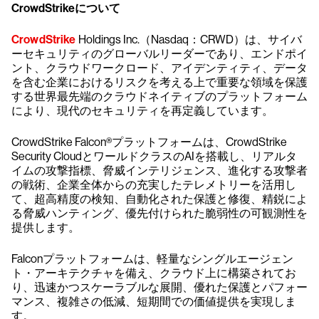
CrowdStrikeについて
CrowdStrike
Holdings Inc.（Nasdaq：CRWD）は、サイバ
ーセキュリティのグローバルリーダーであり、エンドポイ
ント、クラウドワークロード、アイデンティティ、データ
を含む企業におけるリスクを考える上で重要な領域を保護
する世界最先端のクラウドネイティブのプラットフォーム
により、現代のセキュリティを再定義しています。
CrowdStrike Falcon®プラットフォームは、CrowdStrike
Security CloudとワールドクラスのAIを搭載し、リアルタ
イムの攻撃指標、脅威インテリジェンス、進化する攻撃者
の戦術、企業全体からの充実したテレメトリーを活用し
て、超高精度の検知、自動化された保護と修復、精鋭によ
る脅威ハンティング、優先付けられた脆弱性の可観測性を
提供します。
Falconプラットフォームは、軽量なシングルエージェン
ト・アーキテクチャを備え、クラウド上に構築されてお
り、迅速かつスケーラブルな展開、優れた保護とパフォー
マンス、複雑さの低減、短期間での価値提供を実現しま
す。