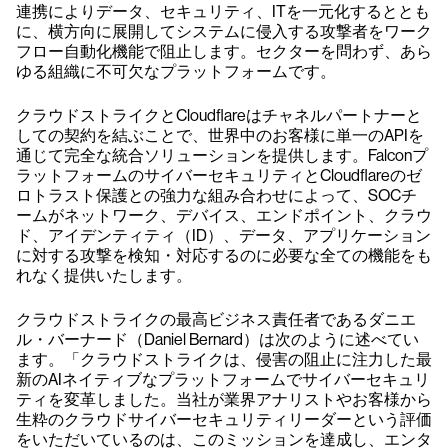
連携によりデータ、セキュリティ、ITを一元化するととも
に、横方向に展開してシステムに侵入する攻撃者をワーク
フロー自動化機能で阻止します。セクターを問わず、あら
ゆる組織に不可欠なプラットフォームです。
クラウドストライクとCloudflareはチャネルパートナーと
しての契約を結ぶことで、世界中のお客様に単一のAPIを
通じて完全な統合ソリューションを提供します。Falconプ
ラットフォームのサイバーセキュリティとCloudflareのゼ
ロトラスト保護との強力な組み合わせによって、SOCチ
ームがネットワーク、デバイス、エンドポイント、クラウ
ド、アイデンティティ（ID）、データ、アプリケーション
に対する攻撃を検知・対応するのに必要な全ての機能をも
れなく提供いたします。
クラウドストライクの最高ビジネス責任者であるダニエ
ル・バーナード（Daniel Bernard）は次のように述べてい
ます。「クラウドストライクは、侵害の阻止に注力した最
新のAIネイティブなプラットフォームでサイバーセキュリ
ティを変革しました。当社が業界アナリストやお客様から
生粋のクラウドサイバーセキュリティリーダーという評価
をいただいているのは、このミッションを達成し、エンタ