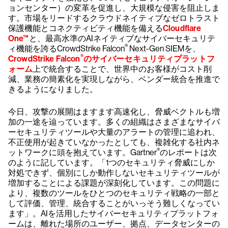
ョンセンター）の変革を促進し、大規模な侵害を阻止しま
す。市場をリードするクラウドネイティブなゼロトラスト
保護機能とコネクティビティ機能を備える
Cloudflare
One™
と、最高水準のAIネイティブなサイバーセキュリテ
®
ィ機能を誇るCrowdStrike Falcon
Next-Gen SIEMを、
®
CrowdStrike Falcon
のサイバーセキュリティプラットフ
ォーム
上で統合することで、世界中のお客様がコスト削
減、業務の簡素化を実現しながら、ベンダー統合を推進で
きるようになりました。
今日、攻撃の展開はますます高速化し、脅威ベクトルも増
加の一途を辿っています。多くの組織はさまざまなサイバ
ーセキュリティツールや大量のアラートの管理に追われ、
不正使用が起きていなかったとしても、複雑化する社内ネ
®
ットワークに頭を抱えています。Gartner
のレポートは次
のように記しています。「1つのセキュリティ脅威にしか
対処できず、個別にしか動作しないセキュリティツールが
増加することによる課題が深刻化しています。この問題に
より、複数のツールをひとつのセキュリティ戦略の一部と
して評価、管理、統合することがいっそう難しくなってい
ます」。AIを活用したサイバーセキュリティプラットフォ
ームは、離れた場所のユーザー、拠点、データセンターの