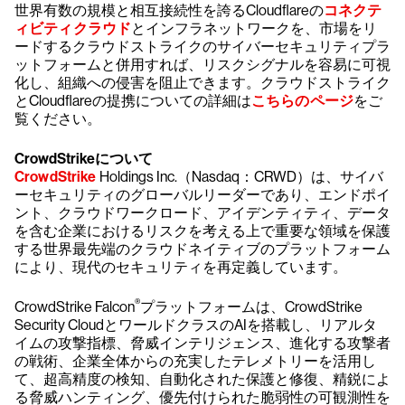
世界有数の規模と相互接続性を誇るCloudflareの
コネクテ
ィビティクラウド
とインフラネットワークを、市場をリ
ードするクラウドストライクのサイバーセキュリティプラ
ットフォームと併用すれば、リスクシグナルを容易に可視
化し、組織への侵害を阻止できます。クラウドストライク
とCloudflareの提携についての詳細は
こちらのページ
をご
覧ください。
CrowdStrikeについて
CrowdStrike
Holdings Inc.（Nasdaq：CRWD）は、サイバ
ーセキュリティのグローバルリーダーであり、エンドポイ
ント、クラウドワークロード、アイデンティティ、データ
を含む企業におけるリスクを考える上で重要な領域を保護
する世界最先端のクラウドネイティブのプラットフォーム
により、現代のセキュリティを再定義しています。
®
CrowdStrike Falcon
プラットフォームは、CrowdStrike
Security CloudとワールドクラスのAIを搭載し、リアルタ
イムの攻撃指標、脅威インテリジェンス、進化する攻撃者
の戦術、企業全体からの充実したテレメトリーを活用し
て、超高精度の検知、自動化された保護と修復、精鋭によ
る脅威ハンティング、優先付けられた脆弱性の可観測性を