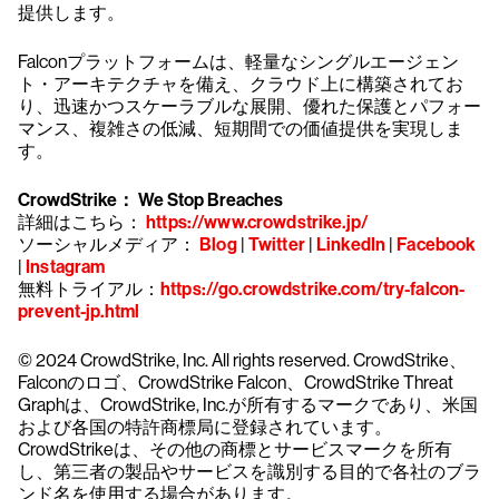
提供します。
Falconプラットフォームは、軽量なシングルエージェン
ト・アーキテクチャを備え、クラウド上に構築されてお
り、迅速かつスケーラブルな展開、優れた保護とパフォー
マンス、複雑さの低減、短期間での価値提供を実現しま
す。
CrowdStrike： We Stop Breaches
詳細はこちら：
https://www.crowdstrike.jp/
ソーシャルメディア：
Blog
|
Twitter
|
LinkedIn
|
Facebook
|
Instagram
無料トライアル：
https://go.crowdstrike.com/try-falcon-
prevent-jp.html
© 2024 CrowdStrike, Inc. All rights reserved. CrowdStrike、
Falconのロゴ、CrowdStrike Falcon、CrowdStrike Threat
Graphは、CrowdStrike, Inc.が所有するマークであり、米国
および各国の特許商標局に登録されています。
CrowdStrikeは、その他の商標とサービスマークを所有
し、第三者の製品やサービスを識別する目的で各社のブラ
ンド名を使用する場合があります。