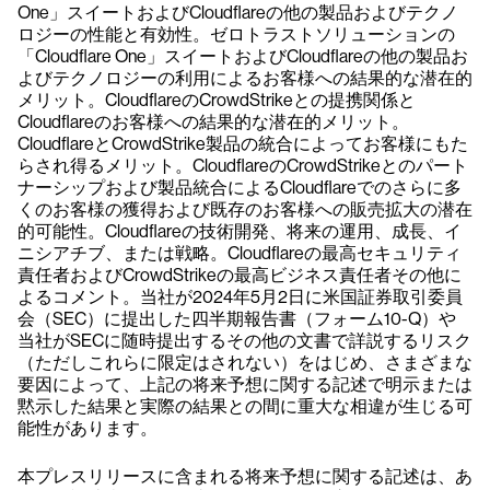
One」スイートおよびCloudflareの他の製品およびテクノ
ロジーの性能と有効性。ゼロトラストソリューションの
「Cloudflare One」スイートおよびCloudflareの他の製品お
よびテクノロジーの利用によるお客様への結果的な潜在的
メリット。CloudflareのCrowdStrikeとの提携関係と
Cloudflareのお客様への結果的な潜在的メリット。
CloudflareとCrowdStrike製品の統合によってお客様にもた
らされ得るメリット。CloudflareのCrowdStrikeとのパート
ナーシップおよび製品統合によるCloudflareでのさらに多
くのお客様の獲得および既存のお客様への販売拡大の潜在
的可能性。Cloudflareの技術開発、将来の運用、成長、イ
ニシアチブ、または戦略。Cloudflareの最高セキュリティ
責任者およびCrowdStrikeの最高ビジネス責任者その他に
よるコメント。当社が2024年5月2日に米国証券取引委員
会（SEC）に提出した四半期報告書（フォーム10-Q）や
当社がSECに随時提出するその他の文書で詳説するリスク
（ただしこれらに限定はされない）をはじめ、さまざまな
要因によって、上記の将来予想に関する記述で明示または
黙示した結果と実際の結果との間に重大な相違が生じる可
能性があります。
本プレスリリースに含まれる将来予想に関する記述は、あ