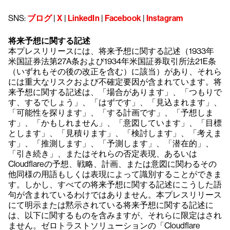
SNS:
ブログ
|
X
|
LinkedIn
|
Facebook
|
Instagram
将来予想に関する記述
本プレスリリースには、将来予想に関する記述（1933年
米国証券法第27A条および1934年米国証券取引所法21E条
（いずれもその後の改正を含む）に該当）があり、それら
には重大なリスクおよび不確定要因が含まれています。将
来予想に関する記述は、「場合があります」、「つもりで
す、するでしょう」、「はずです」、「見込まれます」、
「可能性を探ります」、「する計画です」、「予想しま
す」、「かもしれません」、「意図しています」、「目標
とします」、「見積ります」、「検討します」、「考えま
す」、「推測します」、「予測します」、「潜在的」、
「引き続き」、またはそれらの否定表現、あるいは
Cloudflareの予想、戦略、計画、または意図に関わるその
他同様の用語もしくは表現によって識別することができま
す。しかし、すべての将来予想に関する記述にこうした語
句が含まれているわけではありません。本プレスリリース
にて明示または黙示されている将来予想に関する記述に
は、以下に関するものを含みますが、それらに限定はされ
ません。ゼロトラストソリューションの「Cloudflare