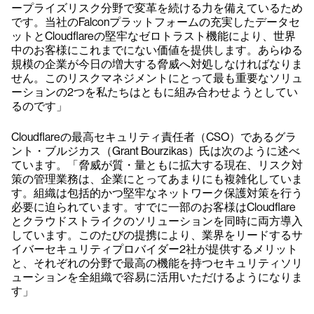
ープライズリスク分野で変革を続ける力を備えているため
です。当社のFalconプラットフォームの充実したデータセ
ットとCloudflareの堅牢なゼロトラスト機能により、世界
中のお客様にこれまでにない価値を提供します。あらゆる
規模の企業が今日の増大する脅威へ対処しなければなりま
せん。このリスクマネジメントにとって最も重要なソリュ
ーションの2つを私たちはともに組み合わせようとしてい
るのです」
Cloudflareの最高セキュリティ責任者（CSO）であるグラ
ント・ブルジカス（Grant Bourzikas）氏は次のように述べ
ています。「脅威が質・量ともに拡大する現在、リスク対
策の管理業務は、企業にとってあまりにも複雑化していま
す。組織は包括的かつ堅牢なネットワーク保護対策を行う
必要に迫られています。すでに一部のお客様はCloudflare
とクラウドストライクのソリューションを同時に両方導入
しています。このたびの提携により、業界をリードするサ
イバーセキュリティプロバイダー2社が提供するメリット
と、それぞれの分野で最高の機能を持つセキュリティソリ
ューションを全組織で容易に活用いただけるようになりま
す」