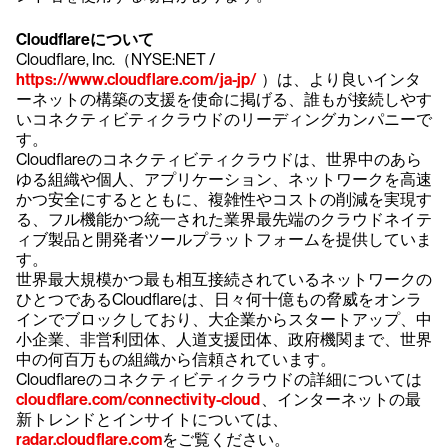
Cloudflareについて
Cloudflare, Inc.（NYSE:NET /
https://www.cloudflare.com/ja-jp/
）は、より良いインタ
ーネットの構築の支援を使命に掲げる、誰もが接続しやす
いコネクティビティクラウドのリーディングカンパニーで
す。
Cloudflareのコネクティビティクラウドは、世界中のあら
ゆる組織や個人、アプリケーション、ネットワークを高速
かつ安全にするとともに、複雑性やコストの削減を実現す
る、フル機能かつ統一された業界最先端のクラウドネイテ
ィブ製品と開発者ツールプラットフォームを提供していま
す。
世界最大規模かつ最も相互接続されているネットワークの
ひとつであるCloudflareは、日々何十億もの脅威をオンラ
インでブロックしており、大企業からスタートアップ、中
小企業、非営利団体、人道支援団体、政府機関まで、世界
中の何百万もの組織から信頼されています。
Cloudflareのコネクティビティクラウドの詳細については
cloudflare.com/connectivity-cloud
、インターネットの最
新トレンドとインサイトについては、
radar.cloudflare.com
をご覧ください。