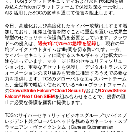
て、TCSはクラウドセキュリティおよび次世代SIEMを組
み込んだFalconプラットフォームで保護対策を一元化し、
AIを活用したSOCの変革を通じて侵害を阻止します。
今日、高速化および高度化したサイバー攻撃はますます増
加しており、組織は侵害を防ぐことに重点を置いた成果主
導型のセキュリティ保護商品を必要としています。クラウ
ドへの侵入は、
過去1年で75%の急増を記録
し、現在の平
均ブレイクアウトタイムは1時間を切る勢いです。一方、
サイバーセキュリティに関するスキルギャップは拡大の一
途を辿っています。マネージド型のセキュリティソリュー
ションは、重要なアセットを保護し、デジタルトランスフ
ォーメーションの取り組みを安全に推進するうえで必要な
力を提供します。TCSのグローバルなエキスパートチーム
と、全世界で幅広く使われているFalconプラットフォーム
の
CrowdStrike Falcon® Cloud Security
および
CrowdStrike
Falcon® Next-Gen SIEM
を組み合わせることで、侵害の阻
止に必要な保護を顧客に提供します。
TCSのサイバーセキュリティビジネスグループでバイスプ
レジデント兼グローバルヘッドを務めるガネーシャ・スブ
ラマニアン・ヴァイクンタム（Ganesa Subramanian