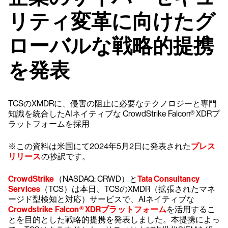
リティ変革に向けたグ
ローバルな戦略的提携
を発表
TCSのXMDRに、侵害の阻止に必要なテクノロジーと専門
知識を統合したAIネイティブな CrowdStrike Falcon® XDRプ
ラットフォームを採用
※この資料は米国にて2024年5月2日に発表された
プレス
リリース
の抄訳です。
CrowdStrike
（NASDAQ: CRWD）と
Tata Consultancy
Services
（TCS）は本日、TCSのXMDR（拡張されたマネ
ージド型検知と対応）サービスで、AIネイティブな
Crowdstrike Falcon® XDRプラットフォーム
を活用するこ
とを目的とした戦略的提携を発表しました。本提携によっ