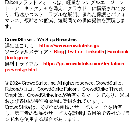
Falconプラットフォームは、軽量なシングルエージェン
ト・アーキテクチャを備え、クラウド上に構築されてお
り、迅速かつスケーラブルな展開、優れた保護とパフォー
マンス、複雑さの低減、短期間での価値提供を実現しま
す。
CrowdStrike： We Stop Breaches
詳細はこちら：
https://www.crowdstrike.jp/
ソーシャルメディア：
Blog
|
Twitter
|
LinkedIn
|
Facebook
|
Instagram
無料トライアル：
https://go.crowdstrike.com/try-falcon-
prevent-jp.html
© 2024 CrowdStrike, Inc. All rights reserved. CrowdStrike、
Falconのロゴ、CrowdStrike Falcon、CrowdStrike Threat
Graphは、CrowdStrike, Inc.が所有するマークであり、米国
および各国の特許商標局に登録されています。
CrowdStrikeは、その他の商標とサービスマークを所有
し、第三者の製品やサービスを識別する目的で各社のブラ
ンド名を使用する場合があります。