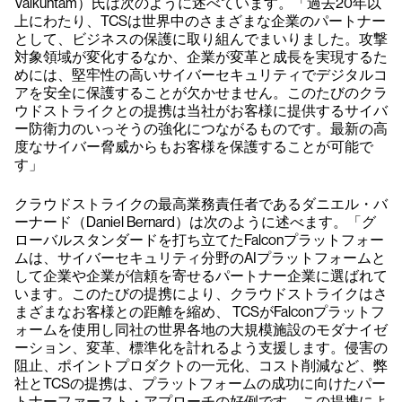
Vaikuntam）氏は次のように述べています。「過去20年以
上にわたり、TCSは世界中のさまざまな企業のパートナー
として、ビジネスの保護に取り組んでまいりました。攻撃
対象領域が変化するなか、企業が変革と成長を実現するた
めには、堅牢性の高いサイバーセキュリティでデジタルコ
アを安全に保護することが欠かせません。このたびのクラ
ウドストライクとの提携は当社がお客様に提供するサイバ
ー防衛力のいっそうの強化につながるものです。最新の高
度なサイバー脅威からもお客様を保護することが可能で
す」
クラウドストライクの最高業務責任者であるダニエル・バ
ーナード（Daniel Bernard）は次のように述べます。「グ
ローバルスタンダードを打ち立てたFalconプラットフォー
ムは、サイバーセキュリティ分野のAIプラットフォームと
して企業や企業が信頼を寄せるパートナー企業に選ばれて
います。このたびの提携により、クラウドストライクはさ
まざまなお客様との距離を縮め、 TCSがFalconプラットフ
ォームを使用し同社の世界各地の大規模施設のモダナイゼ
ーション、変革、標準化を計れるよう支援します。侵害の
阻止、ポイントプロダクトの一元化、コスト削減など、弊
社とTCSの提携は、プラットフォームの成功に向けたパー
トナーファースト・アプローチの好例です。この提携によ