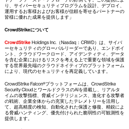
り、サイバーセキュリティプログラムを設計、デプロイ、
運用するお客様およびお客様が信頼を寄せるパートナーの
皆様に優れた成果を提供します」
CrowdStrikeについて
CrowdStrike
Holdings Inc.（Nasdaq：CRWD）は、サイバ
ーセキュリティのグローバルリーダーであり、エンドポイ
ント、クラウドワークロード、アイデンティティ、データ
を含む企業におけるリスクを考える上で重要な領域を保護
する世界最先端のクラウドネイティブのプラットフォーム
により、現代のセキュリティを再定義しています。
CrowdStrike Falcon®プラットフォームは、CrowdStrike
Security CloudとワールドクラスのAIを搭載し、リアルタ
イムの攻撃指標、脅威インテリジェンス、進化する攻撃者
の戦術、企業全体からの充実したテレメトリーを活用し
て、超高精度の検知、自動化された保護と修復、精鋭によ
る脅威ハンティング、優先付けられた脆弱性の可観測性を
提供します。