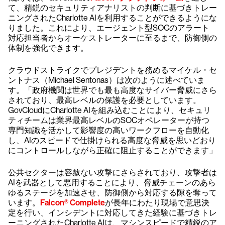
て、精鋭のセキュリティアナリストの判断に基づきトレー
ニングされたCharlotte AIを利用することができるようにな
りました。これにより、エージェント型SOCのアラート
対応担当者からオーケストレーターに至るまで、防御側の
体制を強化できます。
クラウドストライクでプレジデントを務めるマイケル・セ
ントナス（Michael Sentonas）は次のように述べていま
す。「政府機関は世界でも最も高度なサイバー脅威にさら
されており、最高レベルの保護を必要としています。
GovCloudにCharlotte AIを組み込むことにより、セキュリ
ティチームは業界最高レベルのSOCオペレーターが持つ
専門知識を活かして影響度の高いワークフローを自動化
し、AIのスピードで仕掛けられる高度な脅威を思いどおり
にコントロールしながら正確に阻止することができます」
公共セクターは容赦ない攻撃にさらされており、攻撃者は
AIを武器として悪用することにより、脅威チェーンのあら
ゆるステージを加速させ、防御側から対応する隙を奪って
います。
Falcon® Complete
が長年にわたり現場で意思決
定を行い、インシデントに対応してきた経験に基づきトレ
ーニングされたCharlotte AIは、マシンスピードで精鋭のア