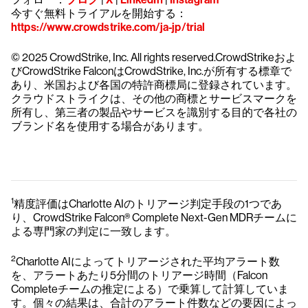
今すぐ無料トライアルを開始する：
https://www.crowdstrike.com/ja-jp/trial
© 2025 CrowdStrike, Inc. All rights reserved.CrowdStrikeおよ
びCrowdStrike FalconはCrowdStrike, Inc.が所有する標章で
あり、米国および各国の特許商標局に登録されています。
クラウドストライクは、その他の商標とサービスマークを
所有し、第三者の製品やサービスを識別する目的で各社の
ブランド名を使用する場合があります。
1
精度評価はCharlotte AIのトリアージ判定手段の1つであ
り、CrowdStrike Falcon® Complete Next-Gen MDRチームに
よる専門家の判定に一致します。
2
Charlotte AIによってトリアージされた平均アラート数
を、アラートあたり5分間のトリアージ時間（Falcon
Completeチームの推定による）で乗算して計算していま
す。個々の結果は、合計のアラート件数などの要因によっ