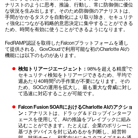
ナリストのように思考、推論、行動し、常に防御側に優位
な状況を生み出します。そのため防御側のアナリストは、
手間がかかるタスクを自動化により取り除き、セキュリテ
ィ強化につながる戦略的意思決定に集中することができる
ため、時間を有効に使うことができるようになります。
FedRAMP認証を取得したFalconプラットフォームを通し
て提供される、GovCloudで利用可能な初のCharlotte AIの
機能には以下のものがあります。
1
検知トリアージエージェント：
98%を超える精度
で
セキュリティ検知をトリアージできるため、平均で
2
週あたり40時間
の手作業が不要になります。その
ため、SOCの運用を拡大し、最も重大な脅威に対し
て迅速に対応することが可能です。
Falcon Fusion SOARにおけるCharlotte AIのアクショ
ン：
アナリストは、ドラッグ＆ドロップインターフ
ェースを使用して、AIの推論をプレイブックに組み
込むことができます。たとえば、企業のポリシーに
基づきデバイスを封じ込めるかを判断し、経営幹
部、技術チーム、顧客向けにカスタマイズされた通