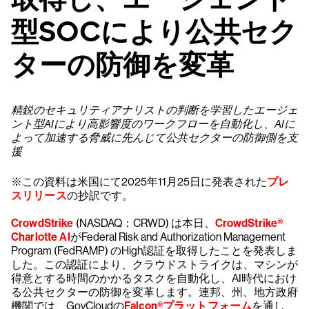
型SOCにより公共セク
ターの防御を変革
精鋭のセキュリティアナリストの判断を学習したエージェ
ント型AIにより高影響度のワークフローを自動化し、AIに
よって加速する脅威に先んじて公共セクターの防御側を支
援
※この資料は米国にて2025年11月25日に発表された
プレ
スリリース
の抄訳です。
CrowdStrike
(NASDAQ：CRWD) は本日、
CrowdStrike®
Charlotte AI
がFederal Risk and Authorization Management
Program (FedRAMP) のHigh認証を取得したことを発表しま
した。この認証により、クラウドストライクは、マシンが
得意とする時間のかかるタスクを自動化し、AI時代におけ
る公共セクターの防御を変革します。連邦、州、地方政府
機関では、GovCloudの
Falcon®プラットフォーム
を通し