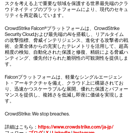
スクを考える上で重要な領域を保護する世界最先端のクラ
ウドネイティブのプラットフォームにより、現代のセキュ
リティを再定義しています。
CrowdStrike Falcon®プラットフォームは、CrowdStrike
Security Cloudおよび最先端のAIを搭載し、リアルタイム
の攻撃指標、脅威インテリジェンス、進化する攻撃者の戦
術、企業全体からの充実したテレメトリを活用して、超高
精度の検知、自動化された保護と修復、精鋭による脅威ハ
ンティング、優先付けられた脆弱性の可観測性を提供しま
す。
Falconプラットフォームは、軽量なシングルエージェン
ト・アーキテクチャを備え、クラウド上に構築されてお
り、迅速かつスケーラブルな展開、優れた保護とパフォー
マンスを提供し、複雑さを低減し即座に価値を実現しま
す。
CrowdStrike: We stop breaches.
詳細はこちら：
https://www.crowdstrike.com/ja-jp/
フォロー：
ブログ
|
X
|
LinkedIn
|
Instagram