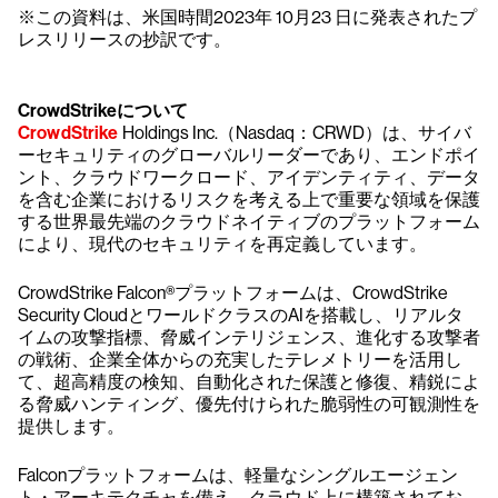
※この資料は、米国時間2023年 10月23 日に発表されたプ
レスリリースの抄訳です。
CrowdStrikeについて
CrowdStrike
Holdings Inc.（Nasdaq：CRWD）は、サイバ
ーセキュリティのグローバルリーダーであり、エンドポイ
ント、クラウドワークロード、アイデンティティ、データ
を含む企業におけるリスクを考える上で重要な領域を保護
する世界最先端のクラウドネイティブのプラットフォーム
により、現代のセキュリティを再定義しています。
CrowdStrike Falcon®プラットフォームは、CrowdStrike
Security CloudとワールドクラスのAIを搭載し、リアルタ
イムの攻撃指標、脅威インテリジェンス、進化する攻撃者
の戦術、企業全体からの充実したテレメトリーを活用し
て、超高精度の検知、自動化された保護と修復、精鋭によ
る脅威ハンティング、優先付けられた脆弱性の可観測性を
提供します。
Falconプラットフォームは、軽量なシングルエージェン
ト・アーキテクチャを備え、クラウド上に構築されてお