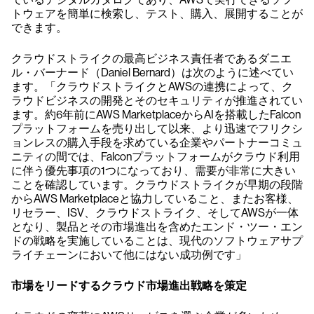
トウェアを簡単に検索し、テスト、購入、展開することが
できます。
クラウドストライクの最高ビジネス責任者であるダニエ
ル・バーナード（Daniel Bernard）は次のように述べてい
ます。「クラウドストライクとAWSの連携によって、ク
ラウドビジネスの開発とそのセキュリティが推進されてい
ます。約6年前にAWS MarketplaceからAIを搭載したFalcon
プラットフォームを売り出して以来、より迅速でフリクシ
ョンレスの購入手段を求めている企業やパートナーコミュ
ニティの間では、Falconプラットフォームがクラウド利用
に伴う優先事項の1つになっており、需要が非常に大きい
ことを確認しています。クラウドストライクが早期の段階
からAWS Marketplaceと協力していること、またお客様、
リセラー、ISV、クラウドストライク、そしてAWSが一体
となり、製品とその市場進出を含めたエンド・ツー・エン
ドの戦略を実施していることは、現代のソフトウェアサプ
ライチェーンにおいて他にはない成功例です」
市場をリードするクラウド市場進出戦略を策定