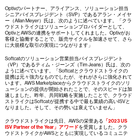
Optivのパートナー、アライアンス、ソリューション担当
シニアバイスプレジデント（SVP）であるアラン・メイヤ
ー（Allan Meyer）氏は、次のように述べています。「クラ
ウドストライクはソリューションプロバイダーとして、
OptivとAWSの連携をサポートしてくれました。Optivがお
客様と協働することで、販売サイクルを加速させて、さら
に大規模な取引の実現につながります」
Softcatのソリューション営業担当バイスプレジデント
（VP）であるティム・ジーンズ（Tim Jeans）氏は、次の
ように述べています。「Softcatとクラウドストライクの
提携は元々強力なものでしたが、それがさらに強化されて
います。AWS Marketplaceからクラウドストライクのソリ
ューションの提供が開始されたことで、そのスピードは加
速しました。昨年、共同戦略を実施したことで、クラウド
ストライクはSoftcatが提携する中で最も業績の高いISVと
なりました。そして、その勢いは衰えていません」
クラウドストライクは先日、AWSの栄誉ある
「2023 US
ISV Partner of the Year」アワード
を受賞しました。クラ
ウドストライクがAWSとともに実現しているコミュニテ