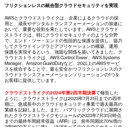
フリクションレスの統合型クラウドセキュリティを実現
AWSとクラウドストライクは、企業によるクラウドの採
用と、成長やデジタルトランスフォーメーションの加速に
おいて、重要な役割を果たしています。AWSとクラウド
ストライクは、特にクラウドセキュリティのような分野
で、エンド・ツー・エンドの包括的な保護を提供し、協力
してクラウドインフラとアプリケーションの構築、運用、
保護を実現するという、強固な関係を築いてきました。ク
ラウドストライクは、AWS Control Tower、AWS Systems
Manager、Amazon GuardDutyなど、20以上のAWSサービ
スを統合することで、最も安全かつフリクションレスのク
ラウドトランスフォーメーションソリューションの1つを
お客様に提供しています。
クラウドストライクの2024年第2四半期決算
で報告した
ように、クラウドストライクは2023年7月31日までの四半
期に、急成長中のクラウドセキュリティ事業で過去最高の
業績を記録しました。また、パブリッククラウドに展開さ
れたクラウドストライクモジュールの2023年7月31日時点
までの最終年間経常収益（ARR）は、前年同期比70%増の
2億9600万ドルに達し、ほぼすべてのクラウドセキュリテ