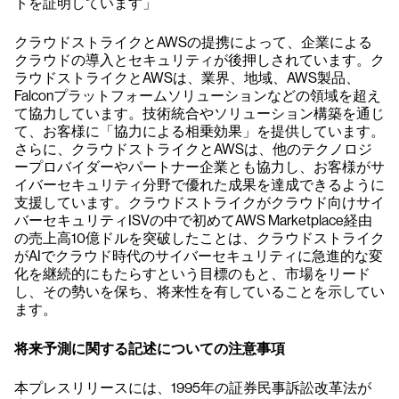
トを証明しています」
クラウドストライクとAWSの提携によって、企業による
クラウドの導入とセキュリティが後押しされています。ク
ラウドストライクとAWSは、業界、地域、AWS製品、
Falconプラットフォームソリューションなどの領域を超え
て協力しています。技術統合やソリューション構築を通じ
て、お客様に「協力による相乗効果」を提供しています。
さらに、クラウドストライクとAWSは、他のテクノロジ
ープロバイダーやパートナー企業とも協力し、お客様がサ
イバーセキュリティ分野で優れた成果を達成できるように
支援しています。クラウドストライクがクラウド向けサイ
バーセキュリティISVの中で初めてAWS Marketplace経由
の売上高10億ドルを突破したことは、クラウドストライク
がAIでクラウド時代のサイバーセキュリティに急進的な変
化を継続的にもたらすという目標のもと、市場をリード
し、その勢いを保ち、将来性を有していることを示してい
ます。
将来予測に関する記述についての注意事項
本プレスリリースには、1995年の証券民事訴訟改革法が