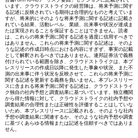
います。クラウドストライクの経営陣は、将来予測に関す
る記述に反映されている期待は合理的なものと考えていま
すが、将来的にそのような将来予測に関する記述に記載さ
れている結果、活動レベル、業績、出来事や状況が達成ま
たは実現されることを保証することはできません。読者
は、これらの将来予測に関する記述を過度に信用すべきで
はありません。これらの将来予測に関する記述は、そのよ
うな記述の作成日時点における内容にすぎず、事実の記載
として解釈されるべきではありません。連邦証券法で義務
付けられている範囲を除き、クラウドストライクは、本プ
レスリリースの作成日以降に発生した事象や状況、また不
測の出来事に伴う状況を反映させて、これらの将来予測に
関する記述を更新する義務を負いません。本プレスリリー
スに含まれる将来予測に関する記述は、クラウドストライ
ク独自の社内予想と調査結果に基づいています。独立機関
から得た情報に対して、クラウドストライクの社内予想や
調査結果の合理性または正確性を評価することはしていな
いため、本プレスリリースに記載される、そのような社内
予想や調査結果に関連するか、そのような社内予想や調査
に基づくあらゆる情報または記述を信頼すべきではありま
せん。