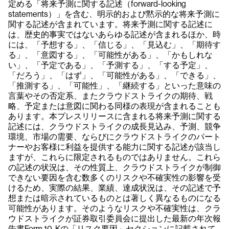
定める「将来予測に関する記述（forward-looking
statements）」を含む、明示的および黙示的な将来予測に
関する記述が含まれています。将来予測に関する記述に
は、歴史的事実ではないあらゆる記述が含まれるほか、時
には、「予想する」、「信じる」、「見込む」、「期待す
る」、「意図する」、「可能性がある」、「かもしれな
い」、「予定である」、「予測する」、「する予定」、
「だろう」、「はず」、「可能性がある」、「できる」、
「推測する」、「可能性」、「継続する」といった意味の
言葉やその否定系、またクラウドストライクの期待、戦
略、予定または意図に関わる同様の表現が含まれることも
あります。本プレスリリースに含まれる将来予測に関する
記述には、クラウドストライクの成長見込み、予測、競争
環境、市場の需要、ならびにクラウドストライクのパート
ナーやお客様に利益を提供する能力に関する記述が該当し
ますが、これらに限定されるものではありません。これら
の記述の状況は、その性質上、クラウドストライクが制御
できない要因を含む数多くのリスクや不確実性の影響を受
けるため、実際の結果、業績、達成状況は、その記述で予
想または暗示されているものとは著しく異なるものになる
可能性があります。そのようなリスクや不確実性は、クラ
ウドストライクが証券取引委員会に提出した最新の年次報
告書Form 10-Kの「リスク要因」セクションに記載されて