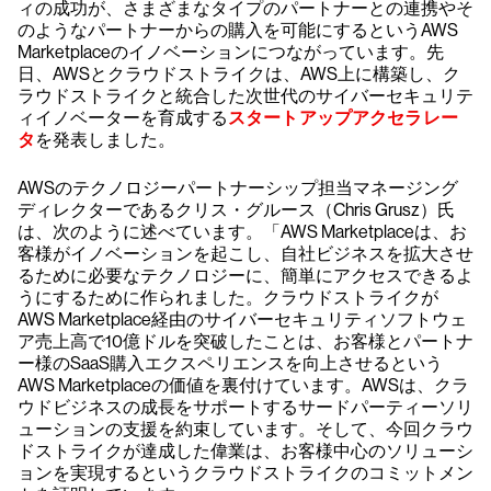
ィの成功が、さまざまなタイプのパートナーとの連携やそ
のようなパートナーからの購入を可能にするというAWS
Marketplaceのイノベーションにつながっています。先
日、AWSとクラウドストライクは、AWS上に構築し、ク
ラウドストライクと統合した次世代のサイバーセキュリテ
ィイノベーターを育成する
スタートアップアクセラレー
タ
を発表しました。
AWSのテクノロジーパートナーシップ担当マネージング
ディレクターであるクリス・グルース（Chris Grusz）氏
は、次のように述べています。「AWS Marketplaceは、お
客様がイノベーションを起こし、自社ビジネスを拡大させ
るために必要なテクノロジーに、簡単にアクセスできるよ
うにするために作られました。クラウドストライクが
AWS Marketplace経由のサイバーセキュリティソフトウェ
ア売上高で10億ドルを突破したことは、お客様とパートナ
ー様のSaaS購入エクスペリエンスを向上させるという
AWS Marketplaceの価値を裏付けています。AWSは、クラ
ウドビジネスの成長をサポートするサードパーティーソリ
ューションの支援を約束しています。そして、今回クラウ
ドストライクが達成した偉業は、お客様中心のソリューシ
ョンを実現するというクラウドストライクのコミットメン