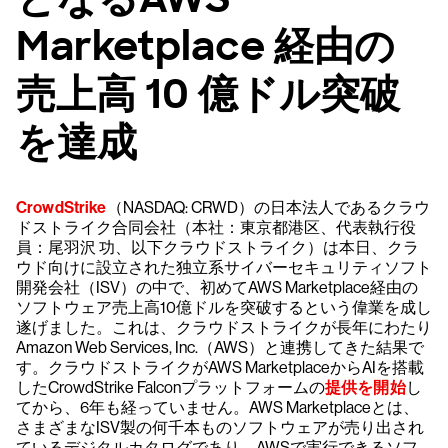
Marketplace 経由の
売上高 10 億ドル突破
を達成
CrowdStrike
（NASDAQ: CRWD）の日本法人であるクラウ
ドストライク合同会社（本社：東京都港区、代表執行役
員：尾羽沢 功、以下クラウドストライク）は本日、クラ
ウド向けに設立された独立系サイバーセキュリティソフト
開発会社（ISV）の中で、初めてAWS Marketplace経由の
ソフトウェア売上高10億ドルを突破するという偉業を成し
遂げました。これは、クラウドストライクが長年にわたり
Amazon Web Services, Inc.（AWS）と連携してきた結果で
す。クラウドストライクがAWS MarketplaceからAIを搭載
したCrowdStrike Falconプラットフォームの
提供を開始
し
てから、6年も経っていません。AWS Marketplaceとは、
さまざまなISV製の何千本ものソフトウェアが売り出され
ているデジタルカタログであり、AWSで実行できるソフ