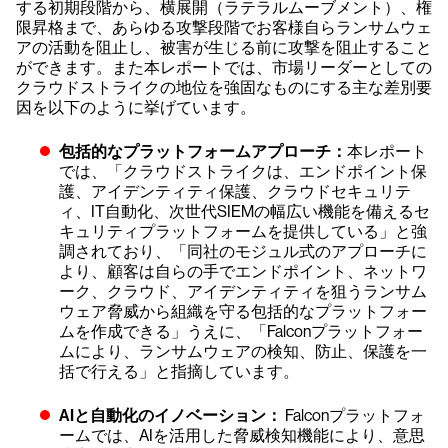
する初期段階から、横展開（ラテラルムーブメント）、権
限昇格まで、あらゆる攻撃段階でお客様自らランサムウェ
アの活動を阻止し、被害が生じる前に攻撃を阻止すること
ができます。また本レポートでは、市場リーダーとしての
クラウドストライクの地位を強固なものにする主な差別要
因を以下のように挙げています。
包括的なプラットフォームアプローチ：
本レポート
では、「クラウドストライクは、エンドポイント保
護、アイデンティティ保護、クラウドセキュリテ
ィ、IT自動化、次世代SIEMの幅広い機能を備えるセ
キュリティプラットフォームを提供している」と強
調されており、「同社のモジュル式のアプローチに
より、顧客は自らの手でエンドポイント、ネットワ
ーク、クラウド、アイデンティティを狙うランサム
ウェア脅威から組織を守る包括的なプラットフォー
ムを作成できる」うえに、「Falconプラットフォー
ムにより、ランサムウェアの検知、防止、保護を一
括で行える」と指摘しています。
AIと自動化のイノベーション：
Falconプラットフォ
ームでは、AIを活用した脅威検知機能により、意思