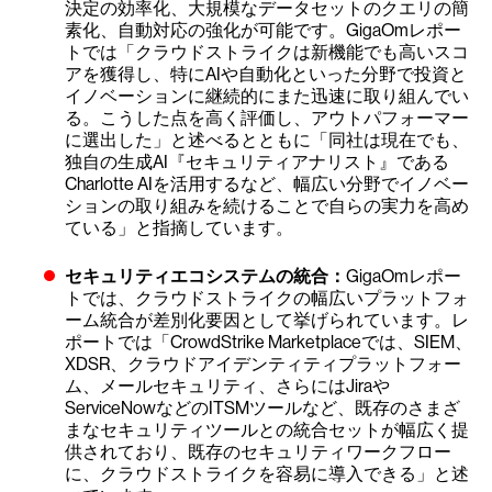
決定の効率化、大規模なデータセットのクエリの簡
素化、自動対応の強化が可能です。GigaOmレポー
トでは「クラウドストライクは新機能でも高いスコ
アを獲得し、特にAIや自動化といった分野で投資と
イノベーションに継続的にまた迅速に取り組んでい
る。こうした点を高く評価し、アウトパフォーマー
に選出した」と述べるとともに「同社は現在でも、
独自の生成AI『セキュリティアナリスト』である
Charlotte AIを活用するなど、幅広い分野でイノベー
ションの取り組みを続けることで自らの実力を高め
ている」と指摘しています。
セキュリティエコシステムの統合：
GigaOmレポー
トでは、クラウドストライクの幅広いプラットフォ
ーム統合が差別化要因として挙げられています。レ
ポートでは「CrowdStrike Marketplaceでは、SIEM、
XDSR、クラウドアイデンティティプラットフォー
ム、メールセキュリティ、さらにはJiraや
ServiceNowなどのITSMツールなど、既存のさまざ
まなセキュリティツールとの統合セットが幅広く提
供されており、既存のセキュリティワークフロー
に、クラウドストライクを容易に導入できる」と述