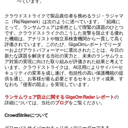
べています。
クラウドストライクで製品責任者を務めるラジ・ラジャマ
ニ（Raj Rajamani）は次のように述べています。「組織に
とって、ランサムウェアは依然として喫緊の課題のひとつ
です。クラウドストライクのこうした攻撃を阻止する優れ
た機能は、アナリストや独立系検査機関から一貫して高く
評価されています。このたび、GigaOmレポートでリーダ
ーおよびアウトパフォーマーに選出されたことは、今日の
新たな課題を解決する当社の実力と、未来のランサムウェ
ア対策の実現に向けた取り組みが評価された結果と考えて
います。クラウドストライクは、AI活用によりサイバーセ
キュリティの変革を成し遂げ、包括性の高い保護機能の提
供を通じ、お客様が最も必要とするセキュリティ成果、す
なわち『侵害の阻止』を実現しています」
ランサムウェア防止に関する GigaOm Radar レポート
の
詳細については、当社の
ブログ
をご覧ください。
CrowdStrikeについて
グローバルサイバーセキュリティのリーダーである