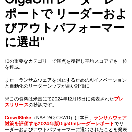
ポートで リーダーおよ
びアウトパフォーマー
に選出"
10の重要なカテゴリーで満点を獲得し平均スコアでも一位
を達成。
また、ランサムウェアを阻止するためのAIイノベーション
と自動化のリーダーシップが高い評価に
※この資料は米国にて2024年12月16日に発表された
プレ
スリリース
の抄訳です。
CrowdStrike
（NASDAQ: CRWD）は本日、
ランサムウェア
対策を評価する2024年版GigaOmレーダーレポート
でリ
ーダーおよびアウトパフォーマーに選出されたことを発表