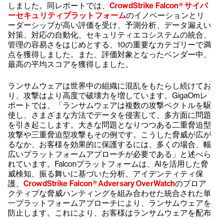
しました。同レポートでは、
CrowdStrike Falcon® サイバ
ーセキュリティプラットフォーム
のイノベーションとリ
ーダーシップが高い評価を受け、予測分析、データ漏えい
対策、対応の自動化、セキュリティエコシステムの統合、
管理の容易さをはじめとする、10の重要なカテゴリーで満
点を獲得しました。また、評価対象となったベンダー中、
最高の平均スコアを獲得しました。
ランサムウェアは世界中の組織に混乱をもたらし続けてお
り、攻撃はより高度で破壊力を増しています。GigaOmレ
ポートでは、「ランサムウェアは複数の攻撃ベクトルを駆
使し、さまざまな方法でデータを侵害して、多方面に問題
を引き起こします。大きな問題となりつつある二重脅迫型
攻撃や三重脅迫型攻撃もその例です。こうした脅威が広が
るなか、お客様を効果的に保護するには、多くの場合、幅
広いプラットフォームアプローチが必要である」と述べら
れています。Falconプラットフォームは、AIを活用した脅
威検知、振る舞いに基づいた分析、アイデンティティ保
護、
CrowdStrike Falcon® Adversary OverWatch
のプロア
クティブな脅威ハンティングを組み合わせた統合された単
一プラットフォームアプローチにより、ランサムウェアを
防止します。これにより、お客様はランサムウェアを配布