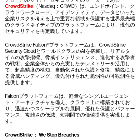
CrowdStrike
（Nasdaq：CRWD）は、エンドポイント、ク
ラウドワークロード、アイデンティティ、データといった
企業リスクを考える上で重要な領域を保護する世界最先端
のクラウドネイティブのプラットフォームにより、現代の
セキュリティを再定義しています。
CrowdStrike Falcon®プラットフォームは、CrowdStrike
Security CloudとワールドクラスのAIを搭載し、リアルタ
イムの攻撃指標、脅威インテリジェンス、進化する攻撃者
の戦術、企業全体からの充実したテレメトリーを活用し
て、超高精度の検知、自動化された保護と修復、精鋭によ
る脅威ハンティング、優先付けられた脆弱性の可観測性を
提供します。
Falconプラットフォームは、軽量なシングルエージェン
ト・アーキテクチャを備え、クラウド上に構築されてお
り、迅速かつスケーラブルな展開、優れた保護とパフォー
マンス、複雑さの低減、短期間での価値提供を実現しま
す。
CrowdStrike： We Stop Breaches