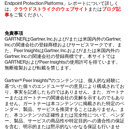
Endpoint Protection Platforms」レポートについて詳しく
は、
クラウドストライクのウェブサイト
または
ブログ記
事
をご覧ください。
免責事項
GARTNERはGartner, Inc.および/または米国内外のGartner,
Inc.の関連会社の登録商標およびサービスマークです。ま
た、Peer InsightsはGartner, Inc.および/または米国内外の
Gartner, Inc.の関連会社の登録商標です。本サイトでは
GARTNERおよびPeer Insightsの使用許可を得ています。
無断複製および転載を禁じます。
Gartner® Peer Insights™のコンテンツは、個人的な経験に
基づいた個々のエンドユーザーの意見により構成されてお
り、事実を記述したものではありません。また、ガートナ
ーまたはガートナーの関連会社の見解を示すものでもあり
ません。ガートナーは本コンテンツに掲載された特定のベ
ンダー、製品、サービスを推奨することはありません。ま
た、本コンテンツの正確性または完全性について、ベンダ
ー、製品、サービスの商品性や特定目的への適合性の保証
を含む、明示的または黙示的ないかなる保証も行いませ