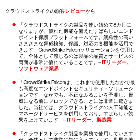
クラウドストライクの顧客
レビュー
から
「クラウドストライクの製品を使い始めて8カ月に
なりますが、優れた機能を備えたすばらしいエンド
ポイント保護プラットフォームです。網羅性の高い
さまざまな脅威検知、保護、対応の各機能を活用で
きます。CrowdStrike Falconソリューションを使用し
て、全体として感じるのは製品の品質とサービスの
両面が非常に優れていることです。–
ITリーダー、
ソフトウェア業界
「CrowdStrike Falconは、これまで使用したなかで最
も高度なエンドポイントセキュリティ・ソリューシ
ョンです。なかでも、不正なふるまいを予測し、脅
威になる前にブロックできることには非常に驚きま
した。当社では、クラウドストライクの人工知能と
マネージドサービスを併用しており、すばらしい効
果を上げています。–
ITリーダー、製造業
「クラウドストライク製品を業務で使用しています
が、全体として非常に気に入っています。世界各地