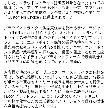
ました。クラウドストライクは調査対象となったすべての
地域（北米、アジア太平洋地区、欧州、中東、アフリカ）
およびすべての企業規模（大企業および中規模企業）で
「Customers’ Choice」に選出されました。
クラウドストライクで製品責任者を務めるラジ・ラジャマ
ニ（Raj Rajamani）は次のように述べます。「クラウドス
トライクの侵害の阻止に特化したAIネイティブなプラット
フォームは、エンドポイント保護の業界標準を打ち立て、
最先端のセキュリティ対策を創出しています。エンドポイ
ント保護の業界標準を打ち立て、侵害を阻止するために設
計されたAIネイティブなプラオットフォームで最新載せキ
ュリテティの対策を創出しています。最新の
お客様が他のベンダー以上にクラウドストライクに信頼を
寄せ、他者に推薦したいと思ってくださる理由は、お客様
が求める重要なセキュリティ成果を当社が一貫して提供し
ているからです。当社は、侵害を阻止し、セキュリティ・
ポイント製品を統合するとともに、単一の統合された
Falconプラットフォームにより未来のサイバーセキュリテ
ィを標準化するために必要なイノベーションと優れた機能
を今後も提供してまいります」