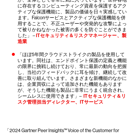
に存在するコンピューティング資産を保護するアク
ティブな保護機能に、製品の価値を日々実感してい
ます。Falconサービスとアクティブな保護機能を併
用することで、不正ユーザーや突発的な攻撃によっ
て被りかねなかった被害の多くを防ぐことができま
した」 –
ITセキュリティ＆リスクマネージャー、製
造業
「ほぼ5年間クラウドストライクの製品を使用して
います。同社は、エンドポイント保護の定義と機能
の限界に挑戦し続けており、常に最新の動向を把握
し、当社のフィードバックに耳を傾け、継続して改
善に取り組んでいます。さまざまな新機能のなかに
は、企業買収によって追加された機能もあります
が、そうした機能も製品に非常にうまく統合され、
シームレスに使用できます」–
ITセキュリティ＆リ
スク管理担当ディレクター、ITサービス
「2024 Gartner Peer Insights™ Voice of the Customer for