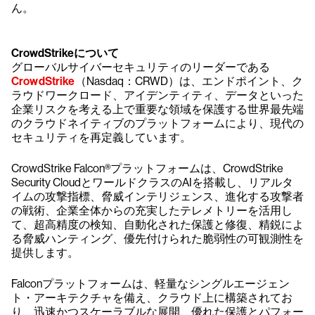
ん。
CrowdStrikeについて
グローバルサイバーセキュリティのリーダーである
CrowdStrike
（Nasdaq：CRWD）は、エンドポイント、ク
ラウドワークロード、アイデンティティ、データといった
企業リスクを考える上で重要な領域を保護する世界最先端
のクラウドネイティブのプラットフォームにより、現代の
セキュリティを再定義しています。
CrowdStrike Falcon®プラットフォームは、CrowdStrike
Security CloudとワールドクラスのAIを搭載し、リアルタ
イムの攻撃指標、脅威インテリジェンス、進化する攻撃者
の戦術、企業全体からの充実したテレメトリーを活用し
て、超高精度の検知、自動化された保護と修復、精鋭によ
る脅威ハンティング、優先付けられた脆弱性の可観測性を
提供します。
Falconプラットフォームは、軽量なシングルエージェン
ト・アーキテクチャを備え、クラウド上に構築されてお
り、迅速かつスケーラブルな展開、優れた保護とパフォー