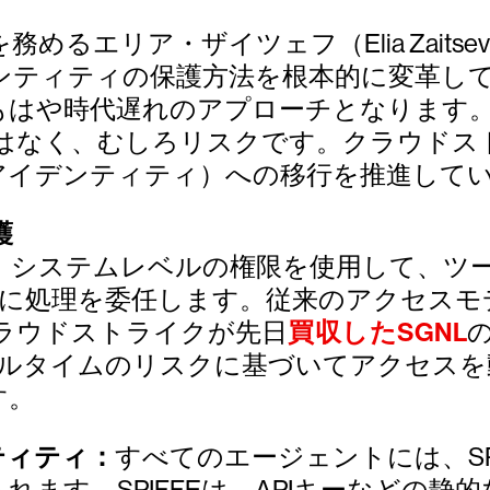
るエリア・ザイツェフ（Elia Zaits
ンティティの保護方法を根本的に変革し
もはや時代遅れのアプローチとなります
はなく、むしろリスクです。クラウドス
ty（継続的アイデンティティ）への移行を推進し
護
で、システムレベルの権限を使用して、ツ
トに処理を委任します。従来のアクセス
ラウドストライクが先日
買収したSGNL
AI Agentsは、リアルタイムのリスクに基づい
す。
ティティ：
すべてのエージェントには、SP
ます。SPIFFEは、APIキーなどの