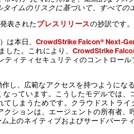
ルタイムのリスクに基づいて、すべての
に発表された
プレスリリース
の抄訳です。
WD）は本日、
CrowdStrike Falcon® Next-Gen 
ntsを発表しました。これにより、
CrowdStrike 
ンティティセキュリティのコントロール
で動作し、広範なアクセスを持つようにな
くなっています。こうしたモデルでは、
れてしまうためです。クラウドストライ
アクションは、エージェントの所有者、
フォーム上のネイティブおよびサードパー
。