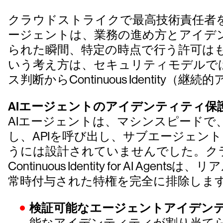
クラウドストライクで最高技術責任者を務め
ージェントは、業務の進め方とアイデ
られた瞬間、特定の時点で行う許可は
いう考え方は、セキュリティモデルで
ス判断からContinuous Identi
AIエージェントのアイデンティティ保
AIエージェントは、マシンスピード
し、APIを呼び出し、サブエージェン
うには設計されていませんでした。ク
Continuous Identity for 
常時付与された特権を完全に排除しま
検証可能なエージェントアイデン
能なアイデンティティが割り当てられ