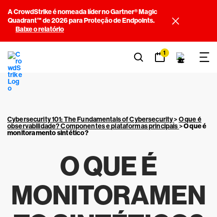
A CrowdStrike é nomeada líder no Gartner® Magic
Quadrant™ de 2026 para Proteção de Endpoints.
Baixe o relatório
1
Cybersecurity 101: The Fundamentals of Cybersecurity
>
O que é
observabilidade? Componentes e plataformas principais
>
O que é
monitoramento sintético?
O QUE É
MONITORAMEN