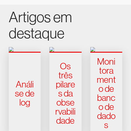
Artigos em
destaque
Moni
Os
tora
três
ment
Análi
pilare
o de
se de
s da
banc
log
obse
o de
rvabili
dado
dade
s