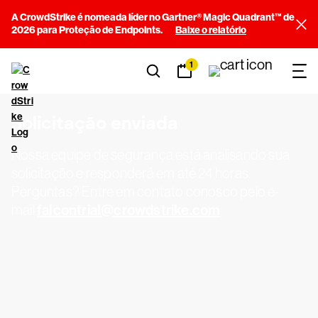
A CrowdStrike é nomeada líder no Gartner® Magic Quadrant™ de
2026 para Proteção de Endpoints.
Baixe o relatório
1
Solicitação enviada
Nossa equipe de segurança está analisando sua
solicitação e responderá em até 24 horas.
Perguntas? Entre em contato conosco pelo e-
falcontrial@crowdstrike.com
mail