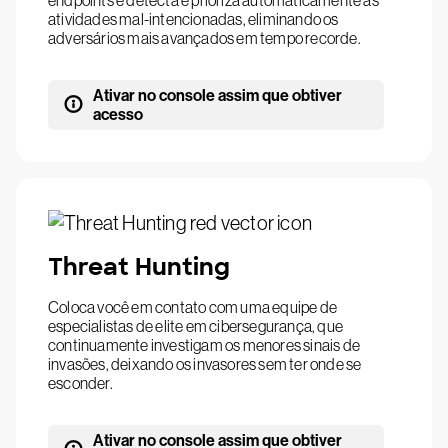
endpoints e detecta e prioriza automaticamente as
atividades mal-intencionadas, eliminando os
adversários mais avançados em tempo recorde.
Ativar no console assim que obtiver
acesso
Threat Hunting
Coloca você em contato com uma equipe de
especialistas de elite em cibersegurança, que
continuamente investigam os menores sinais de
invasões, deixando os invasores sem ter onde se
esconder.
Ativar no console assim que obtiver