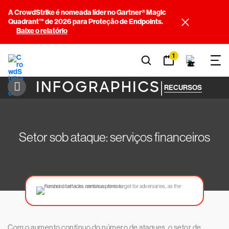
A CrowdStrike é nomeada líder no Gartner® Magic
Quadrant™ de 2026 para Proteção de Endpoints.
Baixe o relatório
1
INFOGRAPHICS
|
RECURSOS
Setor sob ataque: serviços financeiros
Com o aumento contínuo do número de ataques, o setor de