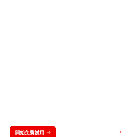
免費試用 CrowdStrike 15 天
檢視價格
開始免費試用
連絡我們