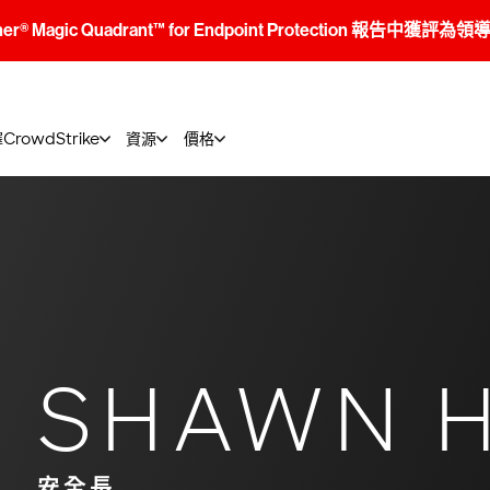
tner® Magic Quadrant™ for Endpoint Protection 報告中獲評為
rowdStrike
資源
價格
SHAWN 
安全長