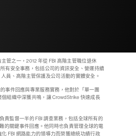
主管之一，2012 年從 FBI 高階主管職位退休
ike 的所有安全事務，包括公司的資訊安全、營運持續
球設施、人員、高階主管保護及公司活動的實體安全。
及享譽全球的事件回應與專業服務實務，他對於「單一團
中深獲共鳴，讓 CrowdStrike 快速成長
助理局長，負責監督一半的 FBI 調查業務，包括全球所有的
查與災難的關鍵事件回應。他同時也負責管理全球的電
 FBI 網路能力的領導力而榮獲總統功績行政