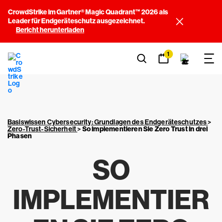
CrowdStrike im Gartner® Magic Quadrant™ 2026 als
Leader für Endgeräteschutz ausgezeichnet.
Bericht herunterladen
1
Basiswissen Cybersecurity: Grundlagen des Endgeräteschutzes
>
Zero-Trust-Sicherheit
>
So implementieren Sie Zero Trust in drei
Phasen
SO
IMPLEMENTIER