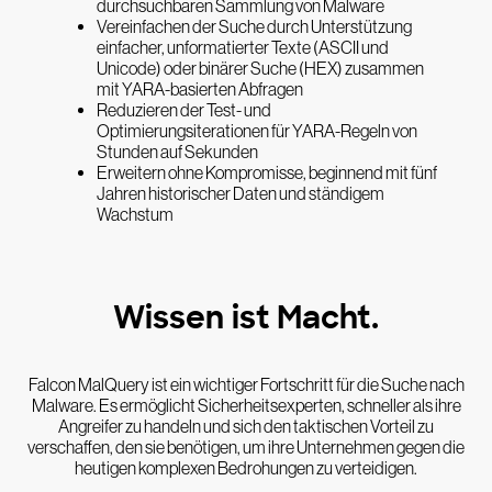
durchsuchbaren Sammlung von Malware
Vereinfachen der Suche durch Unterstützung
einfacher, unformatierter Texte (ASCII und
Unicode) oder binärer Suche (HEX) zusammen
mit YARA-basierten Abfragen
Reduzieren der Test- und
Optimierungsiterationen für YARA-Regeln von
Stunden auf Sekunden
Erweitern ohne Kompromisse, beginnend mit fünf
Jahren historischer Daten und ständigem
Wachstum
Wissen ist Macht.
Falcon MalQuery ist ein wichtiger Fortschritt für die Suche nach
Malware. Es ermöglicht Sicherheitsexperten, schneller als ihre
Angreifer zu handeln und sich den taktischen Vorteil zu
verschaffen, den sie benötigen, um ihre Unternehmen gegen die
heutigen komplexen Bedrohungen zu verteidigen.