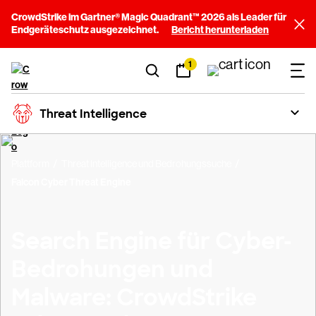
CrowdStrike im Gartner® Magic Quadrant™ 2026 als Leader für
Endgeräteschutz ausgezeichnet.
Bericht herunterladen
1
Threat Intelligence
Plattform
Threat Intelligence und Bedrohungssuche
Falcon Cyber Threat Engine
Search Engine für Cyber-
Bedrohungen und
Malware: CrowdStrike