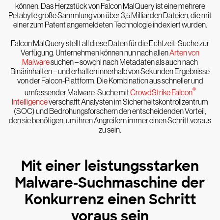
können. Das Herzstück von Falcon MalQuery ist eine mehrere
Petabyte große Sammlung von über 3,5 Milliarden Dateien, die mit
einer zum Patent angemeldeten Technologie indexiert wurden.
Falcon MalQuery stellt all diese Daten für die Echtzeit-Suche zur
Verfügung. Unternehmen können nun nach allen
Arten von
Malware
suchen – sowohl nach Metadaten als auch nach
Binärinhalten – und erhalten innerhalb von Sekunden Ergebnisse
von der Falcon-Plattform. Die Kombination aus schneller und
®
umfassender Malware-Suche mit
CrowdStrike Falcon
Intelligence
verschafft Analysten im Sicherheitskontrollzentrum
(SOC) und Bedrohungsforschern den entscheidenden Vorteil,
den sie benötigen, um ihren Angreifern immer einen Schritt voraus
zu sein.
Mit einer leistungsstarken
Malware-Suchmaschine der
Konkurrenz einen Schritt
voraus sein