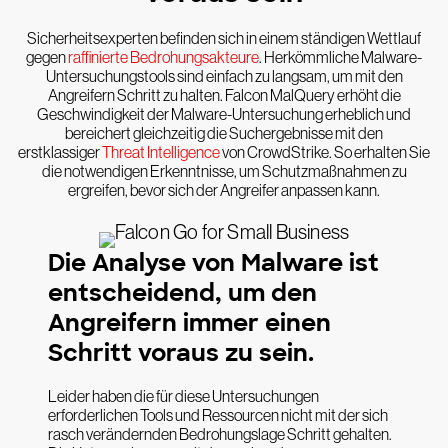
Sicherheitsexperten befinden sich in einem ständigen Wettlauf
gegen
raffinierte Bedrohungsakteure
. Herkömmliche Malware-
Untersuchungstools sind einfach zu langsam, um mit den
Angreifern Schritt zu halten. Falcon MalQuery erhöht die
Geschwindigkeit der Malware-Untersuchung erheblich und
bereichert gleichzeitig die Suchergebnisse mit den
erstklassiger
Threat Intelligence
von CrowdStrike. So erhalten Sie
die notwendigen Erkenntnisse, um Schutzmaßnahmen zu
ergreifen, bevor sich der Angreifer anpassen kann.
Die Analyse von Malware ist
entscheidend, um den
Angreifern immer einen
Schritt voraus zu sein.
Leider haben die für diese Untersuchungen
erforderlichen Tools und Ressourcen nicht mit der sich
rasch verändernden Bedrohungslage Schritt gehalten.