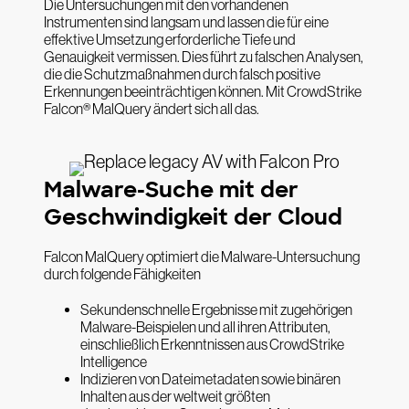
Die Untersuchungen mit den vorhandenen
Instrumenten sind langsam und lassen die für eine
effektive Umsetzung erforderliche Tiefe und
Genauigkeit vermissen. Dies führt zu falschen Analysen,
die die Schutzmaßnahmen durch falsch positive
Erkennungen beeinträchtigen können. Mit CrowdStrike
Falcon® MalQuery ändert sich all das.
Malware-Suche mit der
Geschwindigkeit der Cloud
Falcon MalQuery optimiert die Malware-Untersuchung
durch folgende Fähigkeiten
Sekundenschnelle Ergebnisse mit zugehörigen
Malware-Beispielen und all ihren Attributen,
einschließlich Erkenntnissen aus CrowdStrike
Intelligence
Indizieren von Dateimetadaten sowie binären
Inhalten aus der weltweit größten