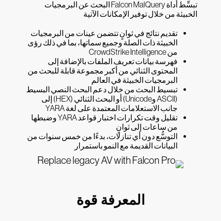
تبسِّط أداة Falcon MalQuery البحث عن البرمجيات
الخبيثة من خلال توفير الإمكانات الآتية
تقديم نتائج في ثوانٍ تتضمن عينات من البرمجيات
الخبيثة ذات الصلة وجميع سماتها، بما في ذلك رؤى
من CrowdStrike Intelligence
فهرسة بيانات تعريف الملفات بالإضافة إلى
المحتوى الثنائي من أكبر مجموعة قابلة للبحث من
البرمجيات الخبيثة في العالم
تبسيط البحث من خلال دعم البحث النصي البسيط
(ASCII وUnicode) أو البحث الثنائي (HEX) إلى
جانب الاستعلامات المعتمدة على لغة YARA
تقليل وقت تكرارات اختبار قواعد YARA وضبطها
من ساعات إلى ثوانٍ
التوسُّع دون أي تنازلات، بدءًا من خمس سنوات من
البيانات القديمة مع النمو باستمرار
المعرفة قوة