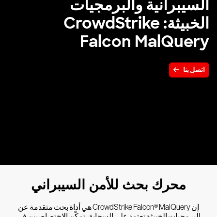
السيبرانية والبرمجيات
الخبيثة: CrowdStrike
Falcon MalQuery
اتصل بنا
محرك بحث للأمن السيبراني
إن CrowdStrike Falcon® MalQuery هي أداة بحث متقدمة عن
البرمجيات الخبيثة تعتمد على السحابة، تمكّن الاختصاصيين في