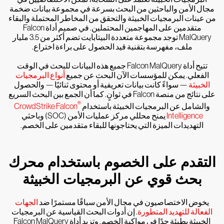
مجال الأمن والباحثين من البحث بسرعة في مجموعة بيانات ضخمة
من عينات البرمجيات الخبيثة والتحقق من المخاطر المحتملة والبقاء
متقدمين على المهاجمين المحتملين. في صميم أداة Falcon
MalQuery توجد مجموعة متعددة البيتابايت تضم أكثر من 3.5 مليار
ملف، مفهرسة بتقنية قيد الحصول على براءة اختراع.
تتيح أداة Falcon MalQuery جميع هذه البيانات للبحث في الوقت
الفعلي. يمكن للمؤسسات الآن البحث عن جميع
أنواع البرمجيات
الخبيثة
— سواءً كانت بيانات تعريفية أو محتوى ثنائيًا — والحصول
على نتائج من منصة Falcon في ثوانٍ. كما أن الجمع بين البحث السريع
®
والشامل عن البرمجيات الخبيثة باستخدام
CrowdStrike Falcon
Intelligence
يمنح محللي مركز عمليات الأمن (SOC) وباحثي
التهديدات الميزة التي يحتاجونها للبقاء متقدمين على الخصم.
التقدم على الخصوم باستخدام محرك
بحث قوي عن البرمجيات الخبيثة
يخوض الاختصاصيون في مجال الأمن سباقًا مستمرًا ضد
الجهات
الفعالة للتهديد المتطورة
. إن أدوات البحث القياسية عن البرمجيات
الخبيثة بطيئة جدًا في مواكبة الخصم. وتزيد أداة Falcon MalQuery